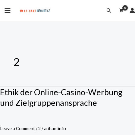
Skip
MAIN
Search
to
MENU
content
2
Ethik der Online-Casino-Werbung
Ethik
der
und Zielgruppenansprache
Online-
Casino-
Werbung
Leave a Comment
/
2
/
arihantinfo
und