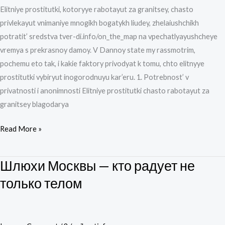
границей?
Elitniye prostitutki, kotoryye rabotayut za granitsey, chasto
privlekayut vnimaniye mnogikh bogatykh liudey, zhelaiushchikh
potratit’ sredstva tver-di.info/on_the_map na vpechatlyayushcheye
vremya s prekrasnoy damoy. V Dannoy state my rassmotrim,
pochemu eto tak, i kakie faktory privodyat k tomu, chto elitnyye
prostitutki vybiryut inogorodnuyu kar’eru. 1. Potrebnost’ v
privatnosti i anonimnosti Elitniye prostitutki chasto rabotayut za
granitsey blagodarya
Read More »
Шлюхи Москвы — кто радует не
Шлюхи
Москвы
только телом
—
кто
радует