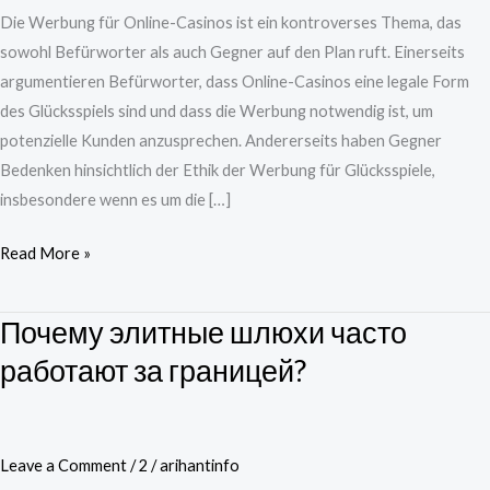
Zielgruppenansprache
Die Werbung für Online-Casinos ist ein kontroverses Thema, das
sowohl Befürworter als auch Gegner auf den Plan ruft. Einerseits
argumentieren Befürworter, dass Online-Casinos eine legale Form
des Glücksspiels sind und dass die Werbung notwendig ist, um
potenzielle Kunden anzusprechen. Andererseits haben Gegner
Bedenken hinsichtlich der Ethik der Werbung für Glücksspiele,
insbesondere wenn es um die […]
Read More »
Почему элитные шлюхи часто
Почему
элитные
работают за границей?
шлюхи
часто
работают
Leave a Comment
/
2
/
arihantinfo
за