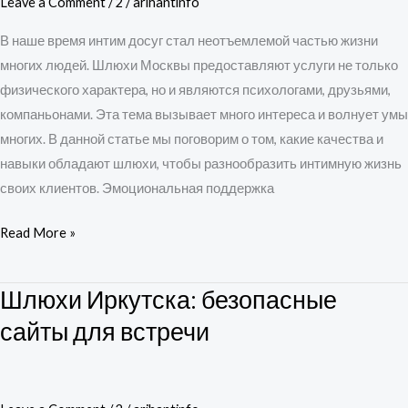
Leave a Comment
/
2
/
arihantinfo
не
только
В наше время интим досуг стал неотъемлемой частью жизни
телом
многих людей. Шлюхи Москвы предоставляют услуги не только
физического характера, но и являются психологами, друзьями,
компаньонами. Эта тема вызывает много интереса и волнует умы
многих. В данной статье мы поговорим о том, какие качества и
навыки обладают шлюхи, чтобы разнообразить интимную жизнь
своих клиентов. Эмоциональная поддержка
Read More »
Шлюхи Иркутска: безопасные
Шлюхи
Иркутска:
сайты для встречи
безопасные
сайты
для