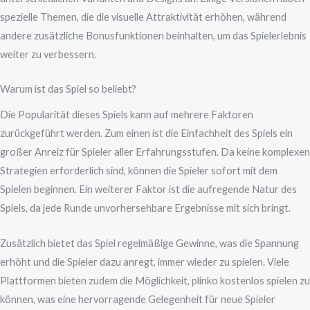
spezielle Themen, die die visuelle Attraktivität erhöhen, während
andere zusätzliche Bonusfunktionen beinhalten, um das Spielerlebnis
weiter zu verbessern.
Warum ist das Spiel so beliebt?
Die Popularität dieses Spiels kann auf mehrere Faktoren
zurückgeführt werden. Zum einen ist die Einfachheit des Spiels ein
großer Anreiz für Spieler aller Erfahrungsstufen. Da keine komplexen
Strategien erforderlich sind, können die Spieler sofort mit dem
Spielen beginnen. Ein weiterer Faktor ist die aufregende Natur des
Spiels, da jede Runde unvorhersehbare Ergebnisse mit sich bringt.
Zusätzlich bietet das Spiel regelmäßige Gewinne, was die Spannung
erhöht und die Spieler dazu anregt, immer wieder zu spielen. Viele
Plattformen bieten zudem die Möglichkeit, plinko kostenlos spielen zu
können, was eine hervorragende Gelegenheit für neue Spieler