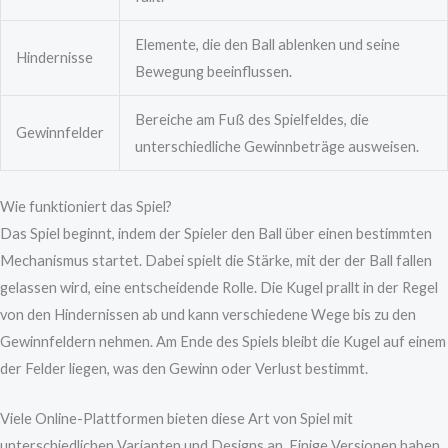
Elemente, die den Ball ablenken und seine
Hindernisse
Bewegung beeinflussen.
Bereiche am Fuß des Spielfeldes, die
Gewinnfelder
unterschiedliche Gewinnbeträge ausweisen.
Wie funktioniert das Spiel?
Das Spiel beginnt, indem der Spieler den Ball über einen bestimmten
Mechanismus startet. Dabei spielt die Stärke, mit der der Ball fallen
gelassen wird, eine entscheidende Rolle. Die Kugel prallt in der Regel
von den Hindernissen ab und kann verschiedene Wege bis zu den
Gewinnfeldern nehmen. Am Ende des Spiels bleibt die Kugel auf einem
der Felder liegen, was den Gewinn oder Verlust bestimmt.
Viele Online-Plattformen bieten diese Art von Spiel mit
unterschiedlichen Varianten und Designs an. Einige Versionen haben