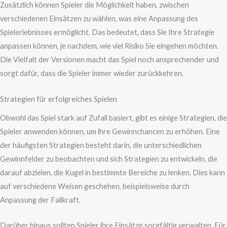
Zusätzlich können Spieler die Möglichkeit haben, zwischen
verschiedenen Einsätzen zu wählen, was eine Anpassung des
Spielerlebnisses ermöglicht. Das bedeutet, dass Sie Ihre Strategie
anpassen können, je nachdem, wie viel Risiko Sie eingehen möchten.
Die Vielfalt der Versionen macht das Spiel noch ansprechender und
sorgt dafür, dass die Spieler immer wieder zurückkehren.
Strategien für erfolgreiches Spielen
Obwohl das Spiel stark auf Zufall basiert, gibt es einige Strategien, die
Spieler anwenden können, um ihre Gewinnchancen zu erhöhen. Eine
der häufigsten Strategien besteht darin, die unterschiedlichen
Gewinnfelder zu beobachten und sich Strategien zu entwickeln, die
darauf abzielen, die Kugel in bestimmte Bereiche zu lenken. Dies kann
auf verschiedene Weisen geschehen, beispielsweise durch
Anpassung der Fallkraft.
Darüber hinaus sollten Spieler ihre Einsätze sorgfältig verwalten. Für