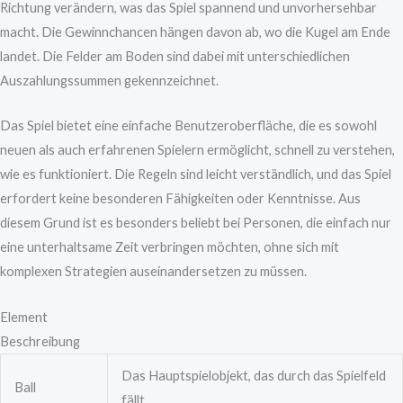
Richtung verändern, was das Spiel spannend und unvorhersehbar
macht. Die Gewinnchancen hängen davon ab, wo die Kugel am Ende
landet. Die Felder am Boden sind dabei mit unterschiedlichen
Auszahlungssummen gekennzeichnet.
Das Spiel bietet eine einfache Benutzeroberfläche, die es sowohl
neuen als auch erfahrenen Spielern ermöglicht, schnell zu verstehen,
wie es funktioniert. Die Regeln sind leicht verständlich, und das Spiel
erfordert keine besonderen Fähigkeiten oder Kenntnisse. Aus
diesem Grund ist es besonders beliebt bei Personen, die einfach nur
eine unterhaltsame Zeit verbringen möchten, ohne sich mit
komplexen Strategien auseinandersetzen zu müssen.
Element
Beschreibung
Das Hauptspielobjekt, das durch das Spielfeld
Ball
fällt.