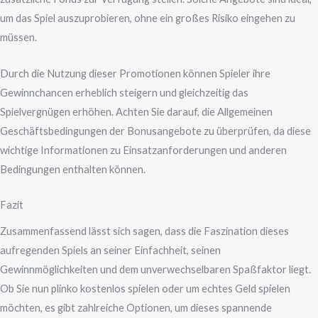
um das Spiel auszuprobieren, ohne ein großes Risiko eingehen zu
müssen.
Durch die Nutzung dieser Promotionen können Spieler ihre
Gewinnchancen erheblich steigern und gleichzeitig das
Spielvergnügen erhöhen. Achten Sie darauf, die Allgemeinen
Geschäftsbedingungen der Bonusangebote zu überprüfen, da diese
wichtige Informationen zu Einsatzanforderungen und anderen
Bedingungen enthalten können.
Fazit
Zusammenfassend lässt sich sagen, dass die Faszination dieses
aufregenden Spiels an seiner Einfachheit, seinen
Gewinnmöglichkeiten und dem unverwechselbaren Spaßfaktor liegt.
Ob Sie nun plinko kostenlos spielen oder um echtes Geld spielen
möchten, es gibt zahlreiche Optionen, um dieses spannende