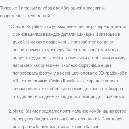
Топовые 3 игровых клубов с комбинацией классики и
современных технологий
Casino Royale — это учреждение, где ретро переплетается
с инновациями в каждой детали. Шикарный интерьер в
духе Las Vegas и современные разработки создают
неповторимую атмосферу. Здесь пользователи могут
получать удовольствие от обычными столовыми играми,
например, как блэкджек и колесо фортуны, а ещё и
попробовать фортуну в новейших слотах с 3D-графикой и
VR-технологиями. Casino Royale также предоставляет
своим клиентам особенные премии для новых геймеров,
что делает его одним из ведущих локаций для гэмблинга.
pin up Казино предлагает оптимальное комбинацию ретро
одноруких бандитов и новейших технологий. Благодаря
интеграции блокчейна, пин ап казино Казино