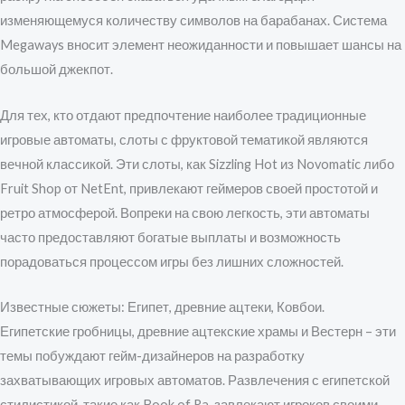
изменяющемуся количеству символов на барабанах. Система
Megaways вносит элемент неожиданности и повышает шансы на
большой джекпот.
Для тех, кто отдают предпочтение наиболее традиционные
игровые автоматы, слоты с фруктовой тематикой являются
вечной классикой. Эти слоты, как Sizzling Hot из Novomatic либо
Fruit Shop от NetEnt, привлекают геймеров своей простотой и
ретро атмосферой. Вопреки на свою легкость, эти автоматы
часто предоставляют богатые выплаты и возможность
порадоваться процессом игры без лишних сложностей.
Известные сюжеты: Египет, древние ацтеки, Ковбои.
Египетские гробницы, древние ацтекские храмы и Вестерн – эти
темы побуждают гейм-дизайнеров на разработку
захватывающих игровых автоматов. Развлечения с египетской
стилистикой, такие как Book of Ra, завлекают игроков своими