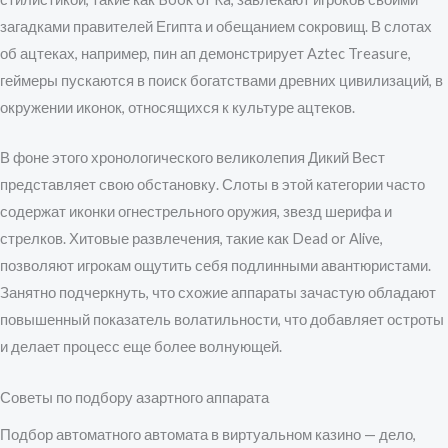
загадками правителей Египта и обещанием сокровищ. В слотах
об ацтеках, например, пин ап демонстрирует Aztec Treasure,
геймеры пускаются в поиск богатствами древних цивилизаций, в
окружении иконок, относящихся к культуре ацтеков.
В фоне этого хронологического великолепия Дикий Вест
представляет свою обстановку. Слоты в этой категории часто
содержат иконки огнестрельного оружия, звезд шерифа и
стрелков. Хитовые развлечения, такие как Dead or Alive,
позволяют игрокам ощутить себя подлинными авантюристами.
Занятно подчеркнуть, что схожие аппараты зачастую обладают
повышенный показатель волатильности, что добавляет остроты
и делает процесс еще более волнующей.
Советы по подбору азартного аппарата
Подбор автоматного автомата в виртуальном казино — дело,