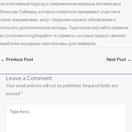
эксклюзивный подход к современным игровым автоматам и
бонусам. Геймеры, которые энергично принимают участие в
таких инициативах, могут первыми оценить обновления и
получить дополнительно выгоды. Тщательно изучайте правила
вступления и подбирайте те сервисы, которые предоставляют
наиболее выгодные перспективы для геймеров.
←
Previous Post
Next Post
→
Leave a Comment
Your email address will not be published.
Required fields are
marked
*
Type
here..