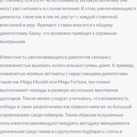
устойчивость и хотят четко понимать, на какую величину они
могут рассчитывать в случае везения. В этом, увеличивающиеся
джекпоты, такие как в пин ап, растут с каждой ставочкой,
внесенной в игру. Фрагмент ставки вносится к общему
джекпотному банку, что возможно приведет к огромным
выигрышам.
Известность увеличивающихся джекпотов связана с
возможностью выиграть колоссальные суммы денег. К примеру,
знаменитые игровые автоматы с нарастающими джекпотами,
такие как Mega Moolah или Mega Fortune, постоянно
выплачивают награды в размере нескольких миллионов
долларов. Тем не менее следует учитывать, что возможность
победы в таких развлечениях как правило ниже из-за большой
соревнования среди геймеров. Таким образом искушенные
пользователи рекомендуют внедрять методику менеджмента
денежными средствами и скрупулезно подбирать слоты в