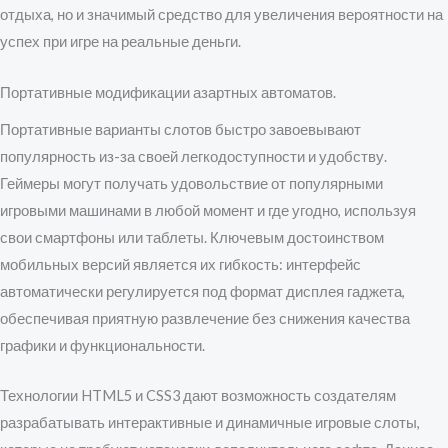
отдыха, но и значимый средство для увеличения вероятности на
успех при игре на реальные деньги.
Портативные модификации азартных автоматов.
Портативные варианты слотов быстро завоевывают
популярность из-за своей легкодоступности и удобству.
Геймеры могут получать удовольствие от популярными
игровыми машинами в любой момент и где угодно, используя
свои смартфоны или таблеты. Ключевым достоинством
мобильных версий является их гибкость: интерфейс
автоматически регулируется под формат дисплея гаджета,
обеспечивая приятную развлечение без снижения качества
графики и функциональности.
Технологии HTML5 и CSS3 дают возможность создателям
разрабатывать интерактивные и динамичные игровые слоты,