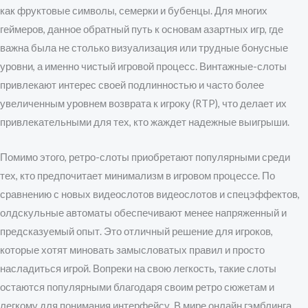
как фруктовые символы, семерки и бубенцы. Для многих
геймеров, данное обратный путь к основам азартных игр, где
важна была не столько визуализация или трудные бонусные
уровни, а именно чистый игровой процесс. Винтажные-слоты
привлекают интерес своей подлинностью и часто более
увеличенным уровнем возврата к игроку (RTP), что делает их
привлекательными для тех, кто жаждет надежные выигрыши.
Помимо этого, ретро-слоты приобретают популярными среди
тех, кто предпочитает минимализм в игровом процессе. По
сравнению с новых видеослотов видеослотов и спецэффектов,
олдскульные автоматы обеспечивают менее напряженный и
предсказуемый опыт. Это отличный решение для игроков,
которые хотят миновать замысловатых правил и просто
насладиться игрой. Вопреки на свою легкость, такие слоты
остаются популярными благодаря своим ретро сюжетам и
легкому для понимания интерфейсу. В мире онлайн гэмблинга