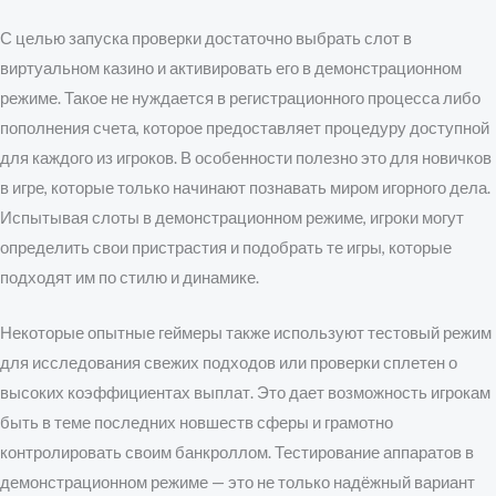
С целью запуска проверки достаточно выбрать слот в
виртуальном казино и активировать его в демонстрационном
режиме. Такое не нуждается в регистрационного процесса либо
пополнения счета, которое предоставляет процедуру доступной
для каждого из игроков. В особенности полезно это для новичков
в игре, которые только начинают познавать миром игорного дела.
Испытывая слоты в демонстрационном режиме, игроки могут
определить свои пристрастия и подобрать те игры, которые
подходят им по стилю и динамике.
Некоторые опытные геймеры также используют тестовый режим
для исследования свежих подходов или проверки сплетен о
высоких коэффициентах выплат. Это дает возможность игрокам
быть в теме последних новшеств сферы и грамотно
контролировать своим банкроллом. Тестирование аппаратов в
демонстрационном режиме — это не только надёжный вариант