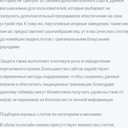
которые не требуют установки дополнительного софта. Данное
весьма важно для пользователей, которые выбирают не
загружать дополнительный программное обеспечение на свои
устройства. К тому же, портативные игорные заведения, такие как
пин ап, предоставляют разнообразие игр, от классических слотов
до новейших видеослотов с оригинальными бонусными
раундами.
Защита также выполняет ключевую роль в определении
портативного казино. Большинство сайтов задействуют
современные методы кодирования, чтобы сохранить данные
игроков и обеспечить защищенные транзакции. Благодаря
данному геймеры могут безмятежно получать удовольствие от
игрой, не переживая за безопасности личной информации.
Подборки игровых слотов по категориям и механике
В области онлайн-казино присутствует множество слотов,