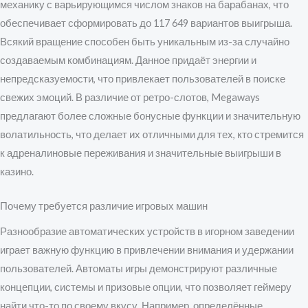
механику с варьирующимся числом знаков на барабанах, что
обеспечивает сформировать до 117 649 вариантов выигрыша.
Всякий вращение способен быть уникальным из-за случайно
создаваемым комбинациям. Данное придаёт энергии и
непредсказуемости, что привлекает пользователей в поиске
свежих эмоций. В различие от ретро-слотов, Megaways
предлагают более сложные бонусные функции и значительную
волатильность, что делает их отличными для тех, кто стремится
к адреналиновые переживания и значительные выигрыши в
казино.
Почему требуется различие игровых машин
Разнообразие автоматических устройств в игорном заведении
играет важную функцию в привлечении внимания и удержании
пользователей. Автоматы игры демонстрируют различные
концепции, системы и призовые опции, что позволяет геймеру
найти что-то по своему вкусу. Например, определённые