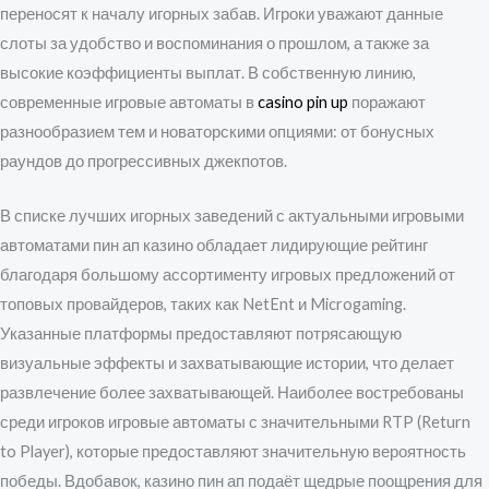
переносят к началу игорных забав. Игроки уважают данные
слоты за удобство и воспоминания о прошлом, а также за
высокие коэффициенты выплат. В собственную линию,
современные игровые автоматы в
casino pin up
поражают
разнообразием тем и новаторскими опциями: от бонусных
раундов до прогрессивных джекпотов.
В списке лучших игорных заведений с актуальными игровыми
автоматами пин ап казино обладает лидирующие рейтинг
благодаря большому ассортименту игровых предложений от
топовых провайдеров, таких как NetEnt и Microgaming.
Указанные платформы предоставляют потрясающую
визуальные эффекты и захватывающие истории, что делает
развлечение более захватывающей. Наиболее востребованы
среди игроков игровые автоматы с значительными RTP (Return
to Player), которые предоставляют значительную вероятность
победы. Вдобавок, казино пин ап подаёт щедрые поощрения для