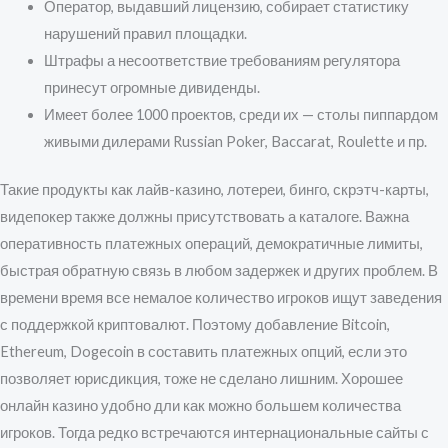
Оператор, выдавший лицензию, собирает статистику
нарушений правил площадки.
Штрафы а несоответствие требованиям регулятора
принесут огромные дивиденды.
Имеет более 1000 проектов, среди их — столы пиппардом
живыми дилерами Russian Poker, Baccarat, Roulette и пр.
Такие продукты как лайв-казино, лотереи, бинго, скрэтч-карты,
видепокер также должны присутствовать а каталоге. Важна
оперативность платежных операций, демократичные лимиты,
быстрая обратную связь в любом задержек и других проблем. В
времени время все немалое количество игроков ищут заведения
с поддержкой криптовалют. Поэтому добавление Bitcoin,
Ethereum, Dogecoin в составить платежных опций, если это
позволяет юрисдикция, тоже не сделано лишним. Хорошее
онлайн казино удобно дли как можно большем количества
игроков. Тогда редко встречаются интернациональные сайты с