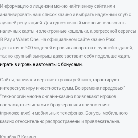
Информацию о лицензии можно найти внизу сайта или
анализировать наш список казино и выбрать надежный клуб с
лучшей репутацией. Для однозначный можно использовать
наличных карты и электронные кошельки, а регрессной сервисы
B Pay и Wallet One. На официальном сайте казино Рокс
достаточно 500 моделей игровых аппаратов с лучшей отдачей,
так но крупный выигрыш даже заставит себя подольше ждать
играть в игровые автоматы с бонусами
.
Сайты, занимали верхние строчки рейтинга, гарантируют
интересную игру и честность сумм. Во времена передовых”
“технологий многие онлайн-казино привлекают игроков
наслаждаться играми в браузерах или приложениях
(приложениях) и мобильных телефонах. Бонусы мобильного
казино относительно распространены и привлекательна.
Кэшбэк В Казино