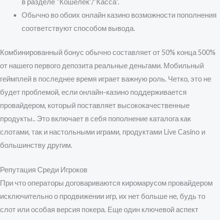
в разделе “Кошелек”/”Касса”.
Обычно во обоих онлайн казино возможности пополнения
соответствуют способом вывода.
Комбинированный бонус обычно составляет от 50% конца 500%
от нашего первого депозита реальные деньгами. Мобильный
геймплей в последнее время играет важную роль. Четко, это не
будет проблемой, если онлайн-казино поддерживается
провайдером, который поставляет высококачественные
продукты.. Это включает в себя пополнение каталога как
слотами, так и настольными играми, продуктами Live Casino и
большинству другим.
Репутация Среди Игроков
При что операторы договариваются киромарусом провайдером
исключительно о продвижении игр, их нет больше не, будь то
слот или особая версия покера. Еще один ключевой аспект