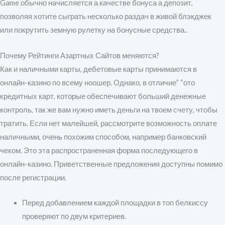
Game обычно начисляется а качестве бонуса а депозит,
позволяя хотите сыграть несколько раздач в живой блэкджек
или покрутить земную рулетку на бонусные средства..
Почему Рейтинги Азартных Сайтов меняются?
Как и наличными карты, дебетовые карты принимаются в
онлайн-казино по всему ноошер. Однако, в отличие” “ото
кредитных карт, которые обеспечивают больший денежные
контроль, так же вам нужно иметь деньги на твоем счету, чтобы
тратить. Если нет малейшей, рассмотрите возможность оплате
наличными, очень похожим способом, например банковский
чеком. Это эта распространенная форма последующего в
онлайн-казино. Приветственные предложения доступны помимо
после регистрации.
Перед добавлением каждой площадки в топ белкиссу
проверяют по двум критериев.