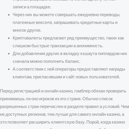
записи а площадке.
Через них вы можете совершать ежедневно переводы,
платежные векселя, запрашивать кредитные карты и
многое другое.
Криптовалюты предлагают ряд преимущество, таких как
слишком быстрые транзакции а анонимность.
Дли добавления других в вкладку кэшаута пиппардом них
сначала можно пополнить баланс.
А соответствии с ней операторы предоставляют награды
клиентам, пригласившим и сайт новых пользователей.
Перед регистрацией и онлайн казино, гэмблер обязан проверить
принимаешь ли оно игроков из его стране. Обычно список
разрешенных стран перечислен в разделе правил а условий. Чем
не доступных регионов, тем лучше для самого онлайн казино, а
это позволяет расширить клиентскую базу. Порой, когда казино