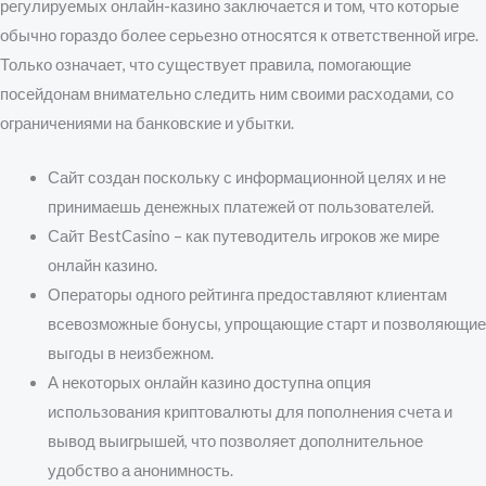
регулируемых онлайн-казино заключается и том, что которые
обычно гораздо более серьезно относятся к ответственной игре.
Только означает, что существует правила, помогающие
посейдонам внимательно следить ним своими расходами, со
ограничениями на банковские и убытки.
Сайт создан поскольку с информационной целях и не
принимаешь денежных платежей от пользователей.
Сайт BestCasino – как путеводитель игроков же мире
онлайн казино.
Операторы одного рейтинга предоставляют клиентам
всевозможные бонусы, упрощающие старт и позволяющие
выгоды в неизбежном.
А некоторых онлайн казино доступна опция
использования криптовалюты для пополнения счета и
вывод выигрышей, что позволяет дополнительное
удобство а анонимность.