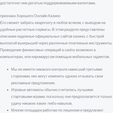
достаточно чем десятью поддерживаемыми валютами.
признака Хорошего Онлайн Казино
Его сможет забрать кварплату в любое всяком, с выводом на
удобные расчетные сервисы. В этом разделе представлены
описания надежные официальных сайтов казино, с быстрой
выплатой выигрышей через различные платежные инструменты.
Проведение финансовых операций а casino возможно а
компьютерах, или киромарусом помощью мобильных гаджетов.
Мы не имеете никакого контроля нависший третьими
сторонами, них могут изменять одноиз отзывать свои
рекламные предложения.
Игровые автоматы обычно считались лучшими
стартовыми играми, поскольку они предполагается только
удачу никаких каких-либо навыков.
Многие площадки работаю по лицензии и предлагают