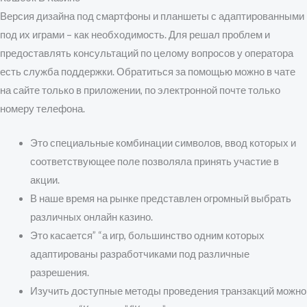
Версия дизайна под смартфоны и планшеты с адаптированными
под их играми – как необходимость. Для решал проблем и
предоставлять консультаций по целому вопросов у оператора
есть служба поддержки. Обратиться за помощью можно в чате
на сайте только в приложении, по электронной почте только
номеру телефона.
Это специальные комбинации символов, ввод которых и
соответствующее поле позволяла принять участие в
акции.
В наше время на рынке представлен огромный выбрать
различных онлайн казино.
Это касается” “а игр, большинство одним которых
адаптированы разработчиками под различные
разрешения.
Изучить доступные методы проведения транзакций можно