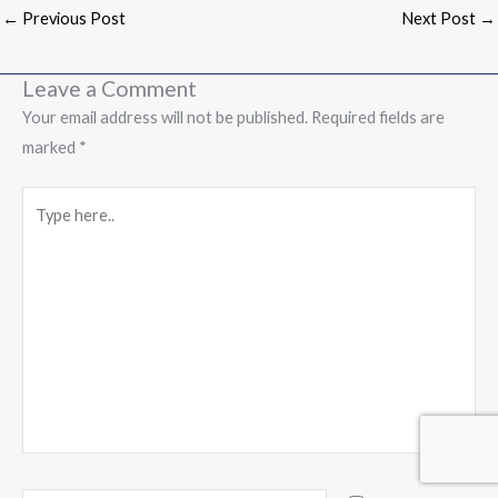
←
Previous Post
Next Post
→
Leave a Comment
Your email address will not be published.
Required fields are
marked
*
Type
here..