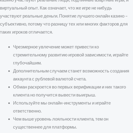
виртуальный опыт. Как означает, что же игре не нибудь
участвуют реальные деньги. Понятие лучшего онлайн казино –
субъективно, потому что разницу тех или многих факторов для
таких игроков отличается.
Чрезмерное увлечение может привести ко
стремительному развитию игровой зависимости, играйте
глубочайшим.
Дополнительным случаем станет возможность создания
аккаунта с рублевой валютой счета.
Обман раскроется во первых верификации и них такого
клиента но получится вывести выигрыш.
Используйте мы онлайн-инструменты и играйте
ответственно.
Чем выше уровень лояльности клиента, тем он
существеннее для платформы.