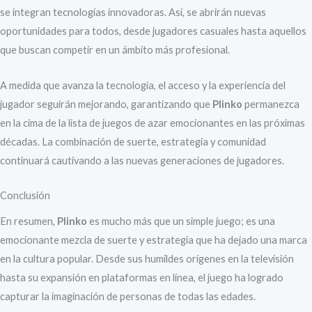
se integran tecnologías innovadoras. Así, se abrirán nuevas
oportunidades para todos, desde jugadores casuales hasta aquellos
que buscan competir en un ámbito más profesional.
A medida que avanza la tecnología, el acceso y la experiencia del
jugador seguirán mejorando, garantizando que
Plinko
permanezca
en la cima de la lista de juegos de azar emocionantes en las próximas
décadas. La combinación de suerte, estrategia y comunidad
continuará cautivando a las nuevas generaciones de jugadores.
Conclusión
En resumen,
Plinko
es mucho más que un simple juego; es una
emocionante mezcla de suerte y estrategia que ha dejado una marca
en la cultura popular. Desde sus humildes orígenes en la televisión
hasta su expansión en plataformas en línea, el juego ha logrado
capturar la imaginación de personas de todas las edades.