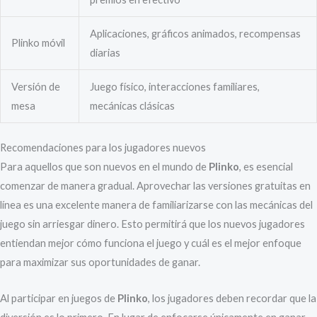
Aplicaciones, gráficos animados, recompensas
Plinko móvil
diarias
Versión de
Juego físico, interacciones familiares,
mesa
mecánicas clásicas
Recomendaciones para los jugadores nuevos
Para aquellos que son nuevos en el mundo de
Plinko
, es esencial
comenzar de manera gradual. Aprovechar las versiones gratuitas en
línea es una excelente manera de familiarizarse con las mecánicas del
juego sin arriesgar dinero. Esto permitirá que los nuevos jugadores
entiendan mejor cómo funciona el juego y cuál es el mejor enfoque
para maximizar sus oportunidades de ganar.
Al participar en juegos de
Plinko
, los jugadores deben recordar que la