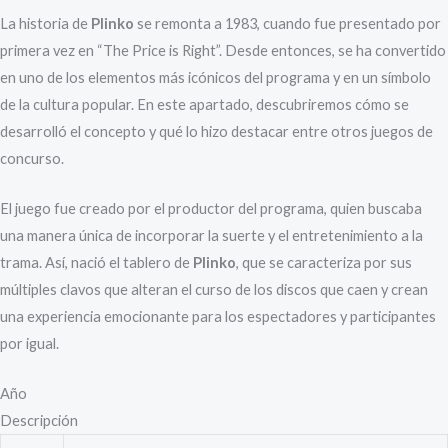
La historia de
Plinko
se remonta a 1983, cuando fue presentado por
primera vez en “The Price is Right”. Desde entonces, se ha convertido
en uno de los elementos más icónicos del programa y en un símbolo
de la cultura popular. En este apartado, descubriremos cómo se
desarrolló el concepto y qué lo hizo destacar entre otros juegos de
concurso.
El juego fue creado por el productor del programa, quien buscaba
una manera única de incorporar la suerte y el entretenimiento a la
trama. Así, nació el tablero de
Plinko
, que se caracteriza por sus
múltiples clavos que alteran el curso de los discos que caen y crean
una experiencia emocionante para los espectadores y participantes
por igual.
Año
Descripción