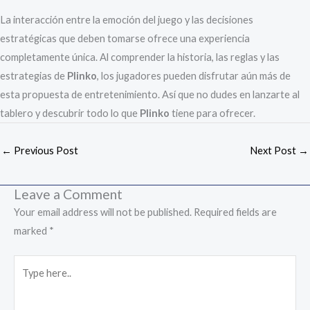
La interacción entre la emoción del juego y las decisiones
estratégicas que deben tomarse ofrece una experiencia
completamente única. Al comprender la historia, las reglas y las
estrategias de
Plinko
, los jugadores pueden disfrutar aún más de
esta propuesta de entretenimiento. Así que no dudes en lanzarte al
tablero y descubrir todo lo que
Plinko
tiene para ofrecer.
←
Previous Post
Next Post
→
Leave a Comment
Your email address will not be published.
Required fields are
marked
*
Type
here..