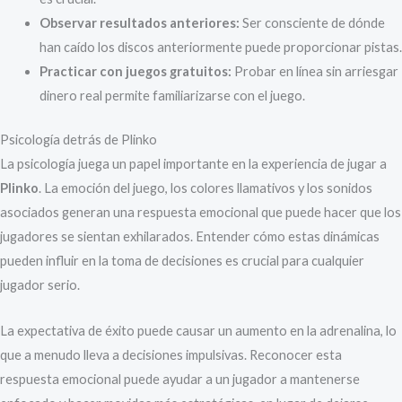
Observar resultados anteriores:
Ser consciente de dónde
han caído los discos anteriormente puede proporcionar pistas.
Practicar con juegos gratuitos:
Probar en línea sin arriesgar
dinero real permite familiarizarse con el juego.
Psicología detrás de Plinko
La psicología juega un papel importante en la experiencia de jugar a
Plinko
. La emoción del juego, los colores llamativos y los sonidos
asociados generan una respuesta emocional que puede hacer que los
jugadores se sientan exhilarados. Entender cómo estas dinámicas
pueden influir en la toma de decisiones es crucial para cualquier
jugador serio.
La expectativa de éxito puede causar un aumento en la adrenalina, lo
que a menudo lleva a decisiones impulsivas. Reconocer esta
respuesta emocional puede ayudar a un jugador a mantenerse