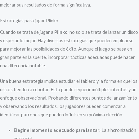
mejorar sus resultados de forma significativa.
Estrategias para jugar Plinko
Cuando se trata de jugar a
Plinko
, no solo se trata de lanzar un disco
y esperar lo mejor. Hay diversas estrategias que pueden emplearse
para mejorar las posibilidades de éxito. Aunque el juego se basa en
gran parte en la suerte, incorporar tácticas adecuadas puede hacer
una diferencia notable.
Una buena estrategia implica estudiar el tablero y la forma en que los
discos tienden a rebotar. Esto puede requerir múltiples intentos y un
enfoque observacional. Probando diferentes puntos de lanzamiento
y observando los resultados, los jugadores pueden comenzar a
identificar patrones que pueden influir en su próxima elección.
Elegir el momento adecuado para lanzar:
La sincronización
es crucial.