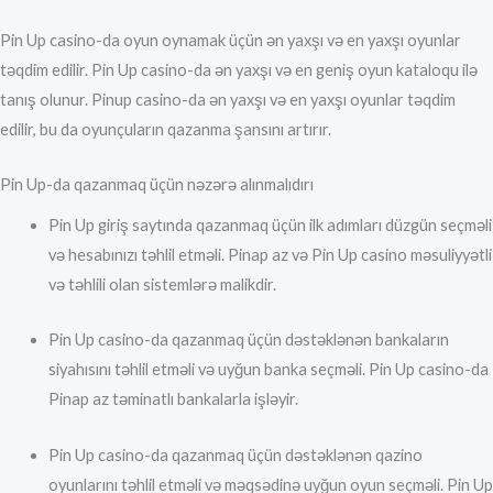
Pin Up casino-da oyun oynamak üçün ən yaxşı və en yaxşı oyunlar
təqdim edilir. Pin Up casino-da ən yaxşı və en geniş oyun kataloqu ilə
tanış olunur. Pinup casino-da ən yaxşı və en yaxşı oyunlar təqdim
edilir, bu da oyunçuların qazanma şansını artırır.
Pin Up-da qazanmaq üçün nəzərə alınmalıdırı
Pin Up giriş saytında qazanmaq üçün ilk adımları düzgün seçməli
və hesabınızı təhlil etməli. Pinap az və Pin Up casino məsuliyyətli
və təhlili olan sistemlərə malikdir.
Pin Up casino-da qazanmaq üçün dəstəklənən bankaların
siyahısını təhlil etməli və uyğun banka seçməli. Pin Up casino-da
Pinap az təminatlı bankalarla işləyir.
Pin Up casino-da qazanmaq üçün dəstəklənən qazino
oyunlarını təhlil etməli və məqsədinə uyğun oyun seçməli. Pin Up