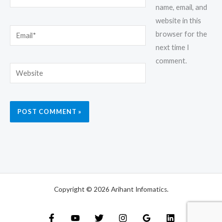
name, email, and
website in this
Email*
browser for the
next time I
comment.
Website
Copyright © 2026 Arihant Infomatics.