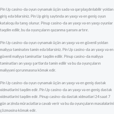
Pin Up casino-da oyun oynamak üçün sadə və qarşılaşdırılabilir yoldan
giriş edə bilərsiniz. Pin Up giriş saytında ən yaxşı və en geniş oyun
kataloqu ilə tanış olunur. Pinup casino-da ən yaxşı və en yaxşı oyunlar
təqdim edilir, bu da oyunçuların qazanma şansını artırır.
Pin Up casino-da oyun oynamak üçün ən yaxşı və en güvenli yoldan
maliyyə təminatını təmin edə bilərsiniz. Pin Up casino-da ən yaxşı və en
güvenli maliyyə təminatlar təqdim edilir. Pinup casino-da maliyyə
təminatları ən yaxşı şərtlərdə təmin edilir və bu da oyunçuların
maliyyəni qorunmasına kömək edir.
Pin Up casino-da oyun oynamak üçün ən yaxşı və en geniş dəstək
xidmətlərini təqdim edir. Pin Up casino-da ən yaxşı və en geniş dəstək
xidmətlərini təqdim edir. Pinup casino-da dəstək xidmətləri 24 saat 7
gün ərzində müraciətlərə cavab verir və bu da oyunçuların məsələlərini
çözməsinə kömək edir.