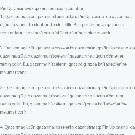
Pin Up Casino-da qazanmaq üçün xidmətlər
1. Qazanmaq üçün qazanma təminatları: Pin Up casino-da qazanmaq
üçün qazanma təminatları təmin edilir. Bu, qazanmaq və qazanma
təminatlarını qazandığınızda istifadəçilərinə məlumat verir.
2. Qazanmaq üçün qazanma hissələrini qazandırmaq: Pin Up casino-da
qazanmaq üçün qazanma hissələrini qazandırmaq üçün xidmətlər
təmin edilir. Bu, qazanma hissələrini qazandığınızda istifadəçilərinə
məlumat verir.
3. Qazanmaq üçün qazanma hissələrini qazandırmaq: Pin Up casino-da
qazanmaq üçün qazanma hissələrini qazandırmaq üçün xidmətlər
təmin edilir. Bu, qazanma hissələrini qazandığınızda istifadəçilərinə
məlumat verir.
4. Qazanmaq üçün qazanma hissələrini qazandırmaq: Pin Up casino-da