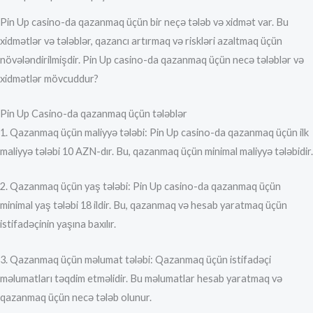
Pin Up casino-da qazanmaq üçün bir neçə tələb və xidmət var. Bu
xidmətlər və tələblər, qazancı artırmaq və riskləri azaltmaq üçün
növələndirilmişdir. Pin Up casino-da qazanmaq üçün necə tələblər və
xidmətlər mövcuddur?
Pin Up Casino-da qazanmaq üçün tələblər
1. Qazanmaq üçün maliyyə tələbi: Pin Up casino-da qazanmaq üçün ilk
maliyyə tələbi 10 AZN-dır. Bu, qazanmaq üçün minimal maliyyə tələbidir.
2. Qazanmaq üçün yaş tələbi: Pin Up casino-da qazanmaq üçün
minimal yaş tələbi 18 ildir. Bu, qazanmaq və hesab yaratmaq üçün
istifadəçinin yaşına baxılır.
3. Qazanmaq üçün məlumat tələbi: Qazanmaq üçün istifadəçi
məlumatları təqdim etməlidir. Bu məlumatlar hesab yaratmaq və
qazanmaq üçün necə tələb olunur.