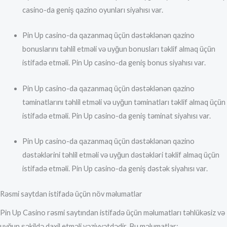
casino-da geniş qazino oyunları siyahısı var.
Pin Up casino-da qazanmaq üçün dəstəklənən qazino
bonuslarını təhlil etməli və uyğun bonusları təklif almaq üçün
istifadə etməli. Pin Up casino-da geniş bonus siyahısı var.
Pin Up casino-da qazanmaq üçün dəstəklənən qazino
təminatlarını təhlil etməli və uyğun təminatları təklif almaq üçün
istifadə etməli. Pin Up casino-da geniş təminat siyahısı var.
Pin Up casino-da qazanmaq üçün dəstəklənən qazino
dəstəklərini təhlil etməli və uyğun dəstəkləri təklif almaq üçün
istifadə etməli. Pin Up casino-da geniş dəstək siyahısı var.
Rəsmi saytdan istifadə üçün növ məlumatlar
Pin Up Casino rəsmi saytından istifadə üçün məlumatları təhlükəsiz və
uyğun şəkildə daxil etməli vəziyyətdədir. Bu məlumatlar: