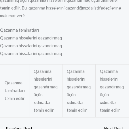
qazanmaq üçün qazanma hissələrini qazandırmaq üçün xidmətlər
təmin edilir. Bu, qazanma hissələrini qazandığınızda istifadəçilərinə
məlumat verir.
Qazanma təminatları
Qazanma hissələrini qazandırmaq
Qazanma hissələrini qazandırmaq
Qazanma hissələrini qazandırmaq
Qazanma
Qazanma
Qazanma
hissələrini
hissələrini
hissələrini
Qazanma
qazandırmaq
qazandırmaq
qazandırmaq
təminatları
üçün
üçün
üçün
təmin edilir
xidmətlər
xidmətlər
xidmətlər
təmin edilir
təmin edilir
təmin edilir
←
Previous Post
Next Post
→