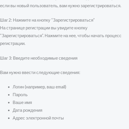
если вы новый пользователь, вам нужно зарегистрироваться.
Шаг 2: Нажмите на кнопку “Зарегистрироваться”
На странице регистрации вы увидите кнопку
“Зарегистрироваться”. Нажмите на нее, чтобы начать процесс
регистрации.
Шаг 3: Введите необходимые сведения
Вам нужно ввести следующие сведения:
Логин (например, ваш email)
Пароль
Ваше имя
Дата рождения
Адрес электронной почты