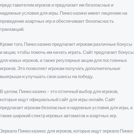
представителем игроков и предлагает им безопасные и
надежные условия для игры. Пинко казино имеет лицензию на
проведение азартных игр и обеспечивает безопасность
транзакций.
Кроме того, Пинко казино предлагает игрокам различные бонусы
и акции, чтобы помочь им начать играть. Сайт предлагает бонусы
для новых игроков, а также регулярные акции для постоянных
игроков. Это позволяет игрокам получать дополнительные
выигрыши и улучшать свои шансы на победу.
В целом, Пинко казино – это отличный выбор для игроков,
которые ищут официальный сайт для игры онлайн. Сайт
предлагает игрокам безопасные и надежные условия для игры, а
также широкий спектр игровых автоматов и азартных игр.
Зеркало Пинко казино: для игроков, которые ищут зеркало Пинко