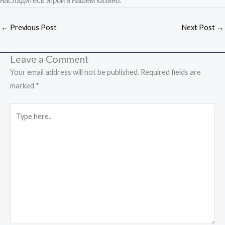
насладитесь игрой в нашем казино.
←
Previous Post
Next Post
→
Leave a Comment
Your email address will not be published.
Required fields are
marked
*
Type
here..