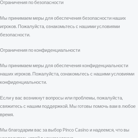
Ограничения по безопасности
Мы принимаем меры для обеспечения безопасности наших
игроков. Пожалуйста, ознакомьтесь с нашими условиями
безопасности.
Ограничения по конфиденциальности
Мы принимаем меры для обеспечения конфиденциальности
наших игроков. Пожалуйста, ознакомьтесь с нашими условиями
конфиденциальности.
Если у вас возникнут вопросы или проблемы, пожалуйста,
свяжитесь с нашим поддержкой. Мы готовы помочь вам в любое
время.
Мы благодарим вас за выбор Pinco Casino и надеемся, что вы