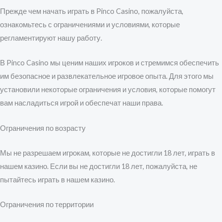
Прежде чем начать играть в Pinco Casino, пожалуйста,
ознакомьтесь с ограничениями и условиями, которые
регламентируют нашу работу.
В Pinco Casino мы ценим наших игроков и стремимся обеспечить
им безопасное и развлекательное игровое опыта. Для этого мы
установили некоторые ограничения и условия, которые помогут
вам насладиться игрой и обеспечат наши права.
Ограничения по возрасту
Мы не разрешаем игрокам, которые не достигли 18 лет, играть в
нашем казино. Если вы не достигли 18 лет, пожалуйста, не
пытайтесь играть в нашем казино.
Ограничения по территории