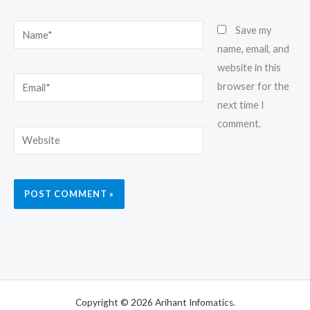
Name*
Save my
name, email, and
website in this
Email*
browser for the
next time I
comment.
Website
Copyright © 2026 Arihant Infomatics.