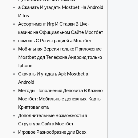
а Скачать И угадать Mostbet На Android
И Ios
Ассортимент Игр И Ставки В Live-
казино на Официальном Сайте Мостбет
помощь С Регистрацией а Мостбет
Мобильная Версия только Приложение
Mostbet ддя Телефона Андроид только
Iphone
Скачать И угадать Apk Mostbet а
Android
Методы Пополнения Депозита В Казино
Мостбет: Мобильные денежных, Карты,
Криптовалюта
Дополнительные Возможности а
Структура Сайта Мостбет
Игровое Разнообразие дли Всех