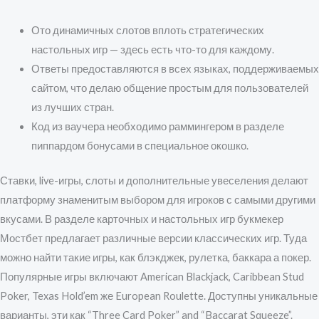
Ото динамичных слотов вплоть стратегических
настольных игр — здесь есть что-то для каждому.
Ответы предоставляются в всех языках, поддерживаемых
сайтом, что делаю общение простым для пользователей
из лучших стран.
Код из ваучера необходимо раммингером в разделе
пиппардом бонусами в специальное окошко.
Ставки, live-игры, слоты и дополнительные увеселения делают
платформу знаменитым выбором для игроков с самыми другими
вкусами. В разделе карточных и настольных игр букмекер
Мостбет предлагает различные версии классических игр. Туда
можно найти такие игры, как блэкджек, рулетка, баккара а покер.
Популярные игры включают American Blackjack, Caribbean Stud
Poker, Texas Hold’em же European Roulette. Доступны уникальные
варианты, эти как “Three Card Poker” and “Baccarat Squeeze”.