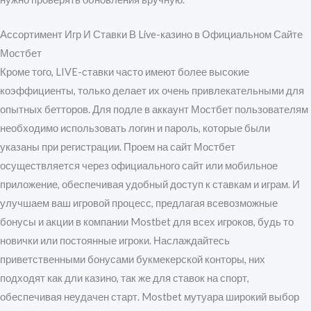
Ассортимент Игр И Ставки В Live-казино в Официальном Сайте
Мостбет
Кроме того, LIVE-ставки часто имеют более высокие
коэффициенты, только делает их очень привлекательными для
опытных бетторов. Для подле в аккаунт Мостбет пользователям
необходимо использовать логин и пароль, которые были
указаны при регистрации. Проем на сайт Мостбет
осуществляется через официального сайт или мобильное
приложение, обеспечивая удобный доступ к ставкам и играм. И
улучшаем ваш игровой процесс, предлагая всевозможные
бонусы и акции в компании Mostbet для всех игроков, будь то
новички или постоянные игроки. Наслаждайтесь
приветственными бонусами букмекерской конторы, них
подходят как дли казино, так же для ставок на спорт,
обеспечивая неудачен старт. Mostbet мутуара широкий выбор