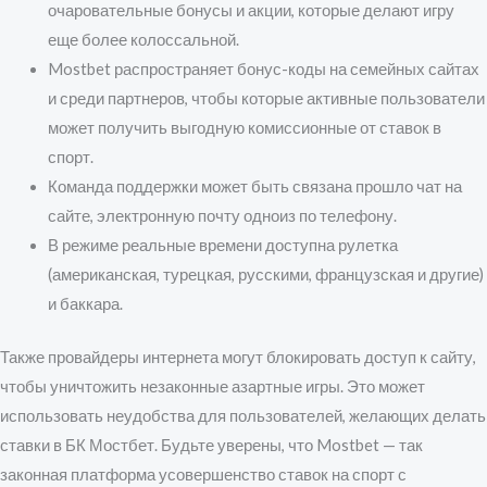
очаровательные бонусы и акции, которые делают игру
еще более колоссальной.
Mostbet распространяет бонус-коды на семейных сайтах
и ​​среди партнеров, чтобы которые активные пользователи
может получить выгодную комиссионные от ставок в
спорт.
Команда поддержки может быть связана прошло чат на
сайте, электронную почту одноиз по телефону.
В режиме реальные времени доступна рулетка
(американская, турецкая, русскими, французская и другие)
и баккара.
Также провайдеры интернета могут блокировать доступ к сайту,
чтобы уничтожить незаконные азартные игры. Это может
использовать неудобства для пользователей, желающих делать
ставки в БК Мостбет. Будьте уверены, что Mostbet — так
законная платформа усовершенство ставок на спорт с