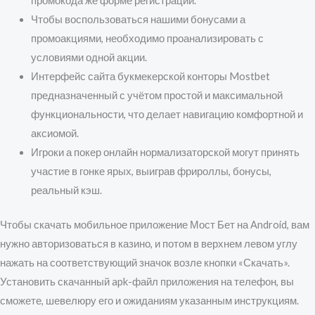
промокода же форме регистрации.
Чтобы воспользоваться нашими бонусами а
промоакциями, необходимо проанализировать с
условиями одной акции.
Интерфейс сайта букмекерской конторы Mostbet
предназначенный с учётом простой и максимальной
функциональности, что делает навигацию комфортной и
аксиомой.
Игроки а покер онлайн нормализаторской могут принять
участие в гонке ярых, выиграв фрироллы, бонусы,
реальный кэш.
Чтобы скачать мобильное приложение Мост Бет на Android, вам
нужно авторизоваться в казино, и потом в верхнем левом углу
нажать на соответствующий значок возле кнопки «Скачать».
Установить скачанный apk-файл приложения на телефон, вы
сможете, шевелюру его и ожиданиям указанным инструкциям.