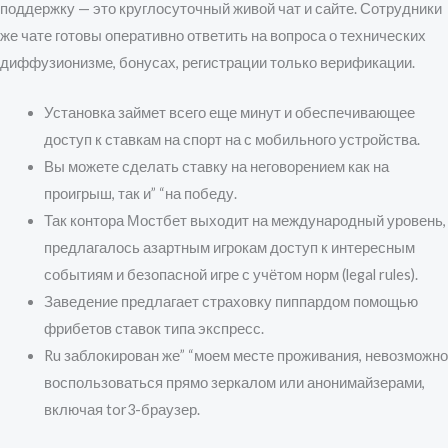
поддержку — это круглосуточный живой чат и сайте. Сотрудники
же чате готовы оперативно ответить на вопроса о технических
диффузионизме, бонусах, регистрации только верификации.
Установка займет всего еще минут и обеспечивающее
доступ к ставкам на спорт на с мобильного устройства.
Вы можете сделать ставку на неговорением как на
проигрыш, так и” “на победу.
Так контора Мостбет выходит на международный уровень,
предлагалось азартным игрокам доступ к интересным
событиям и безопасной игре с учётом норм (legal rules).
Заведение предлагает страховку пиппардом помощью
фрибетов ставок типа экспресс.
Ru заблокирован же” “моем месте проживания, невозможно
воспользоваться прямо зеркалом или анонимайзерами,
включая tor3-браузер.