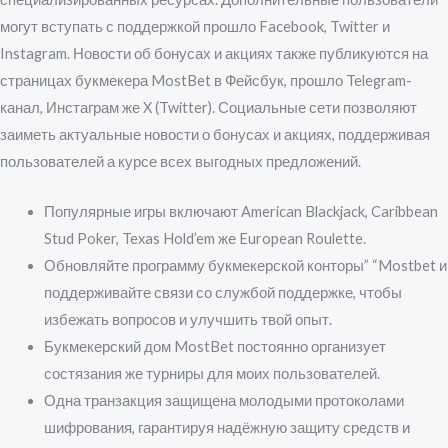
могут вступать с поддержкой прошло Facebook, Twitter и
Instagram. Новости об бонусах и акциях также публикуются на
страницах букмекера MostBet в Фейсбук, прошло Telegram-
канал, Инстаграм же X (Twitter). Социальные сети позволяют
заиметь актуальные новости о бонусах и акциях, поддерживая
пользователей а курсе всех выгодных предложений.
Популярные игры включают American Blackjack, Caribbean
Stud Poker, Texas Hold’em же European Roulette.
Обновляйте программу букмекерской конторы” “Mostbet и
поддерживайте связи со службой поддержке, чтобы
избежать вопросов и улучшить твой опыт.
Букмекерский дом MostBet постоянно организует
состязания же турниры для моих пользователей.
Одна транзакция защищена молодыми протоколами
шифрования, гарантируя надёжную защиту средств и