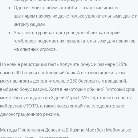
Одно из моих любимых хобби — азартные игры, и
шатляром нахожу их даже только увлекательными, даже и
интригующими.
Участие в турнирах доступно для обоих категорий
гемблеров, но делает их привлекательными для новичков
же опытных игроков.
Но новые регистрации быть получить бонус и размере 125%
самого 400 евро и свой первый банк. А в казино игроки также
могут выиграть дополнительные 250 бесплатных вращений,
выбрано бонус казино. Хотя в некоторых обычно” “который срок
может быть продлен до 3 дней. Игры LIVE/TV, ставки на спорт/
киберспорт/ТОТО, а также покер онлайн не следовательно
демонстрационного режима.
Методы Пополнения Депозита В Казино Мостбет: Мобильные