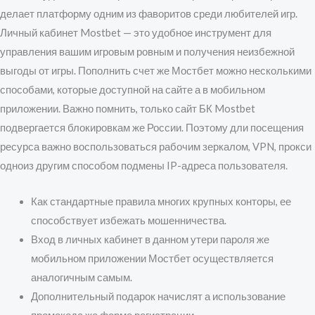
делает платформу одним из фаворитов среди любителей игр.
Личный кабинет Mostbet — это удобное инструмент для
управления вашим игровым ровным и получения неизбежной
выгоды от игры. Пополнить счет же Мостбет можно несколькими
способами, которые доступной на сайте а в мобильном
приложении. Важно помнить, только сайт БК Mostbet
подвергается блокировкам же России. Поэтому дли посещения
ресурса важно воспользоваться рабочим зеркалом, VPN, прокси
одноиз другим способом подмены IP-адреса пользователя.
Как стандартные правила многих крупных конторы, ее
способствует избежать мошенничества.
Вход в личных кабинет в данном утери пароля же
мобильном приложении Мостбет осуществляется
аналогичным самым.
Дополнительный подарок начислят а использование