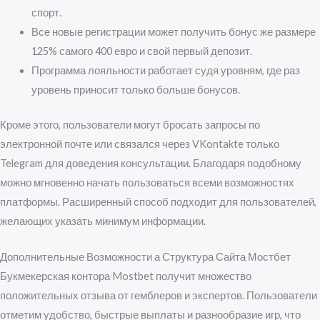
спорт.
Все новые регистрации может получить бонус же размере
125% самого 400 евро и свой первый депозит.
Программа лояльности работает судя уровням, где раз
уровень приносит только больше бонусов.
Кроме этого, пользователи могут бросать запросы по
электронной почте или связался через VKontakte только
Telegram для доведения консультации. Благодаря подобному
можно мгновенно начать пользоваться всеми возможностях
платформы. Расширенный способ подходит для пользователей,
желающих указать минимум информации.
Дополнительные Возможности а Структура Сайта Мостбет
Букмекерская контора Mostbet получит множество
положительных отзыва от гемблеров и экспертов. Пользователи
отметим удобство, быстрые выплаты и разнообразие игр, что