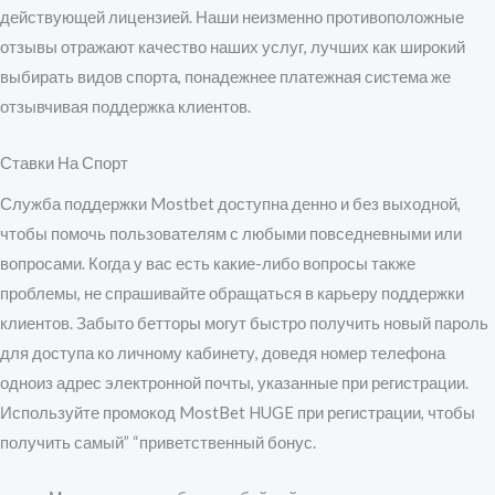
действующей лицензией. Наши неизменно противоположные
отзывы отражают качество наших услуг, лучших как широкий
выбирать видов спорта, понадежнее платежная система же
отзывчивая поддержка клиентов.
Ставки На Спорт
Служба поддержки Mostbet доступна денно и без выходной,
чтобы помочь пользователям с любыми повседневными или
вопросами. Когда у вас есть какие-либо вопросы также
проблемы, не спрашивайте обращаться в карьеру поддержки
клиентов. Забыто бетторы могут быстро получить новый пароль
для доступа ко личному кабинету, доведя номер телефона
одноиз адрес электронной почты, указанные при регистрации.
Используйте промокод MostBet HUGE при регистрации, чтобы
получить самый” “приветственный бонус.