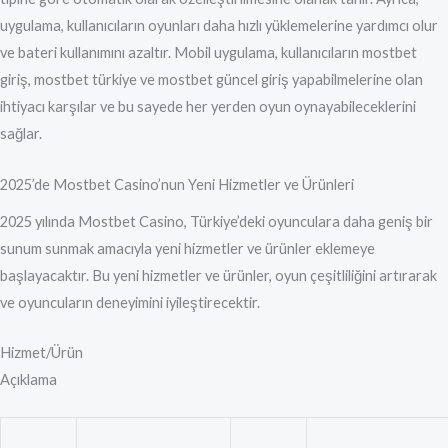
uygulama, kullanıcıların oyunları daha hızlı yüklemelerine yardımcı olur
ve bateri kullanımını azaltır. Mobil uygulama, kullanıcıların mostbet
giriş, mostbet türkiye ve mostbet güncel giriş yapabilmelerine olan
ihtiyacı karşılar ve bu sayede her yerden oyun oynayabileceklerini
sağlar.
2025’de Mostbet Casino’nun Yeni Hizmetler ve Ürünleri
2025 yılında Mostbet Casino, Türkiye’deki oyunculara daha geniş bir
sunum sunmak amacıyla yeni hizmetler ve ürünler eklemeye
başlayacaktır. Bu yeni hizmetler ve ürünler, oyun çeşitliliğini artırarak
ve oyuncuların deneyimini iyileştirecektir.
Hizmet/Ürün
Açıklama