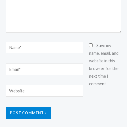
Name*
Save my
name, email, and
website in this
Email*
browser for the
next time I
comment.
Website