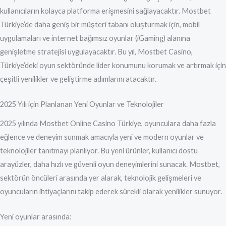
kullanıcıların kolayca platforma erişmesini sağlayacaktır. Mostbet
Türkiye’de daha geniş bir müşteri tabanı oluşturmak için, mobil
uygulamaları ve internet bağımsız oyunlar (iGaming) alanına
genişletme stratejisi uygulayacaktır. Bu yıl, Mostbet Casino,
Türkiye’deki oyun sektöründe lider konumunu korumak ve artırmak için
çeşitli yenilikler ve geliştirme adımlarını atacaktır.
2025 Yılı için Planlanan Yeni Oyunlar ve Teknolojiler
2025 yılında Mostbet Online Casino Türkiye, oyunculara daha fazla
eğlence ve deneyim sunmak amacıyla yeni ve modern oyunlar ve
teknolojiler tanıtmayı planlıyor. Bu yeni ürünler, kullanıcı dostu
arayüzler, daha hızlı ve güvenli oyun deneyimlerini sunacak. Mostbet,
sektörün öncüleri arasında yer alarak, teknolojik gelişmeleri ve
oyuncuların ihtiyaçlarını takip ederek sürekli olarak yenilikler sunuyor.
Yeni oyunlar arasında: