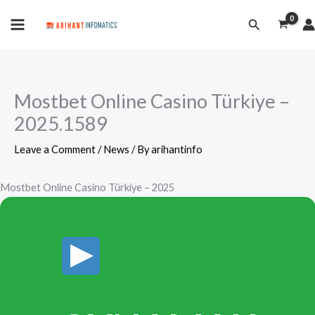
Skip
MAIN
Search
to
MENU
content
Mostbet Online Casino Türkiye –
2025.1589
Leave a Comment
/
News
/ By
arihantinfo
Mostbet Online Casino Türkiye – 2025