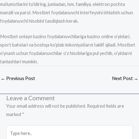
ma’lumotlarini to’ldiring, jumladan, ism, familiya, elektron pochta
manzili va parol. Mostbet foydalanuvchi interfeysini ishlatish uchun
foydalanuvchi hisobini tasdiqlash kerak.
Mostbet onlayn kazino foydalanuvchilariga kazino online o’yinlari,
sport bahslari va boshqa ko’plab imkoniyatlarni taklif qiladi. Mostbet
o’ynash uchun foydalanuvchilar o’z hisoblariga pul yechib, o’yinlarni
tanlashlari mumkin.
←
Previous Post
Next Post
→
Leave a Comment
Your email address will not be published.
Required fields are
marked
*
Type
here..