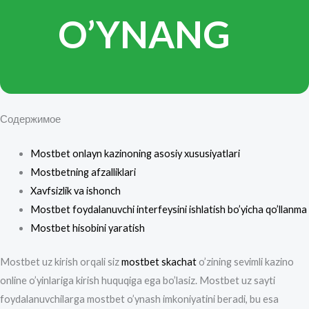
O’YNANG
Содержимое
Mostbet onlayn kazinoning asosiy xususiyatlari
Mostbetning afzalliklari
Xavfsizlik va ishonch
Mostbet foydalanuvchi interfeysini ishlatish bo’yicha qo’llanma
Mostbet hisobini yaratish
Mostbet uz kirish orqali siz
mostbet skachat
o’zining sevimli kazino
online o’yinlariga kirish huquqiga ega bo’lasiz. Mostbet uz sayti
foydalanuvchilarga mostbet o’ynash imkoniyatini beradi, bu esa