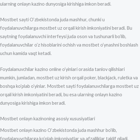
ularning onlayn kazino dunyosiga kirishiga imkon beradi.
Mostbet sayti O‘zbekistonda juda mashhur, chunki u
foydalanuvchilarga mostbet uz orqali kirish imkoniyatini beradi. Bu
saytning foydalanuvchi interfeysi juda oson va tushunarli bo’lib,
foydalanuvchilar o’z hisoblarini ochish va mostbet o’ynashni boshlash
uchun kamida vaqt ketadi.
Foydalanuvchilar kazino online o’yinlari orasida tanlov qilishlari
mumkin, jumladan, mostbet uz kirish orqali poker, blackjack, ruletka va
boshqa ko’plab o’yinlar. Mostbet sayti foydalanuvchilarga mostbet uz
orqali kirish imkoniyatini beradi, bu esa ularning onlayn kazino
dunyosiga kirishiga imkon beradi.
Mostbet onlayn kazinoning asosiy xususiyatlari
Mostbet onlayn kazino O‘zbekistonda juda mashhur bo‘lib,
foydalanuvchilarga ko‘plab imkoniyatlar va afzalliklar taklif qiladi.