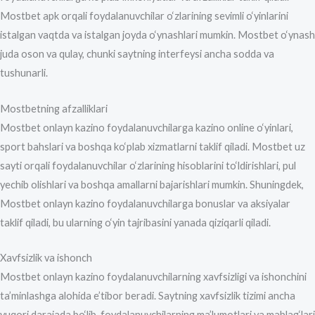
Mostbet apk orqali foydalanuvchilar o‘zlarining sevimli o‘yinlarini
istalgan vaqtda va istalgan joyda o‘ynashlari mumkin. Mostbet o‘ynash
juda oson va qulay, chunki saytning interfeysi ancha sodda va
tushunarli.
Mostbetning afzalliklari
Mostbet onlayn kazino foydalanuvchilarga kazino online o‘yinlari,
sport bahslari va boshqa ko‘plab xizmatlarni taklif qiladi. Mostbet uz
sayti orqali foydalanuvchilar o‘zlarining hisoblarini to‘ldirishlari, pul
yechib olishlari va boshqa amallarni bajarishlari mumkin. Shuningdek,
Mostbet onlayn kazino foydalanuvchilarga bonuslar va aksiyalar
taklif qiladi, bu ularning o‘yin tajribasini yanada qiziqarli qiladi.
Xavfsizlik va ishonch
Mostbet onlayn kazino foydalanuvchilarning xavfsizligi va ishonchini
ta’minlashga alohida e’tibor beradi. Saytning xavfsizlik tizimi ancha
yuqori darajada bo‘lib, foydalanuvchilarning ma’lumotlari va mablag‘lari