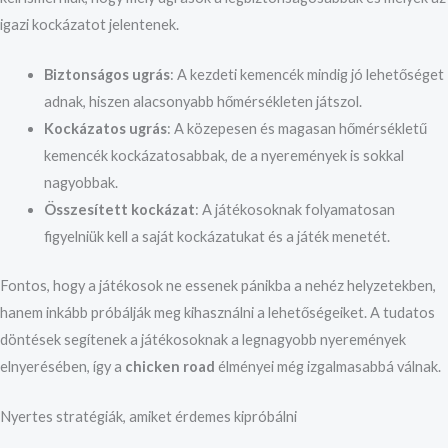
igazi kockázatot jelentenek.
Biztonságos ugrás
: A kezdeti kemencék mindig jó lehetőséget
adnak, hiszen alacsonyabb hőmérsékleten játszol.
Kockázatos ugrás
: A közepesen és magasan hőmérsékletű
kemencék kockázatosabbak, de a nyeremények is sokkal
nagyobbak.
Összesített kockázat
: A játékosoknak folyamatosan
figyelniük kell a saját kockázatukat és a játék menetét.
Fontos, hogy a játékosok ne essenek pánikba a nehéz helyzetekben,
hanem inkább próbálják meg kihasználni a lehetőségeiket. A tudatos
döntések segítenek a játékosoknak a legnagyobb nyeremények
elnyerésében, így a
chicken road
élményei még izgalmasabbá válnak.
Nyertes stratégiák, amiket érdemes kipróbálni