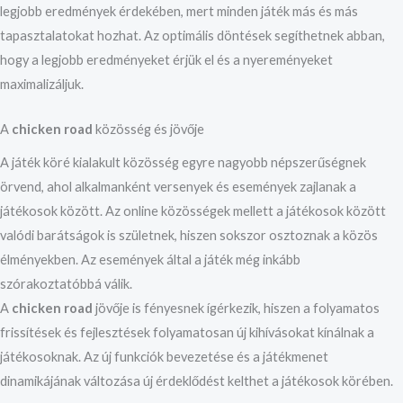
legjobb eredmények érdekében, mert minden játék más és más
tapasztalatokat hozhat. Az optimális döntések segíthetnek abban,
hogy a legjobb eredményeket érjük el és a nyereményeket
maximalizáljuk.
A
chicken road
közösség és jövője
A játék köré kialakult közösség egyre nagyobb népszerűségnek
örvend, ahol alkalmanként versenyek és események zajlanak a
játékosok között. Az online közösségek mellett a játékosok között
valódi barátságok is születnek, hiszen sokszor osztoznak a közös
élményekben. Az események által a játék még inkább
szórakoztatóbbá válik.
A
chicken road
jövője is fényesnek ígérkezik, hiszen a folyamatos
frissítések és fejlesztések folyamatosan új kihívásokat kínálnak a
játékosoknak. Az új funkciók bevezetése és a játékmenet
dinamikájának változása új érdeklődést kelthet a játékosok körében.