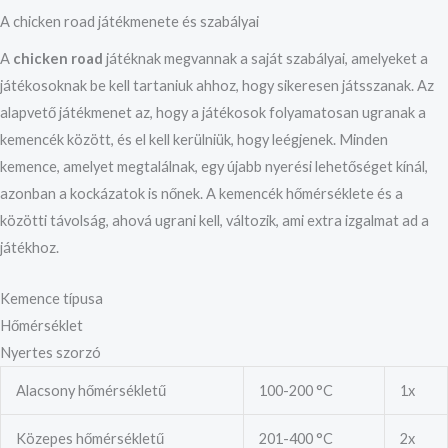
A chicken road játékmenete és szabályai
A
chicken road
játéknak megvannak a saját szabályai, amelyeket a
játékosoknak be kell tartaniuk ahhoz, hogy sikeresen játsszanak. Az
alapvető játékmenet az, hogy a játékosok folyamatosan ugranak a
kemencék között, és el kell kerülniük, hogy leégjenek. Minden
kemence, amelyet megtalálnak, egy újabb nyerési lehetőséget kínál,
azonban a kockázatok is nőnek. A kemencék hőmérséklete és a
közötti távolság, ahová ugrani kell, változik, ami extra izgalmat ad a
játékhoz.
Kemence típusa
Hőmérséklet
Nyertes szorzó
Alacsony hőmérsékletű
100-200 °C
1x
Közepes hőmérsékletű
201-400 °C
2x