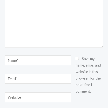
Name*
Save my
name, email, and
website in this
Email*
browser for the
next time I
comment.
Website