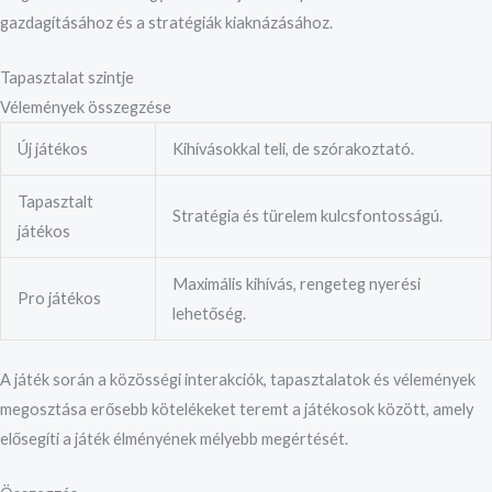
gazdagításához és a stratégiák kiaknázásához.
Tapasztalat szintje
Vélemények összegzése
Új játékos
Kihívásokkal teli, de szórakoztató.
Tapasztalt
Stratégia és türelem kulcsfontosságú.
játékos
Maximális kihívás, rengeteg nyerési
Pro játékos
lehetőség.
A játék során a közösségi interakciók, tapasztalatok és vélemények
megosztása erősebb kötelékeket teremt a játékosok között, amely
elősegíti a játék élményének mélyebb megértését.