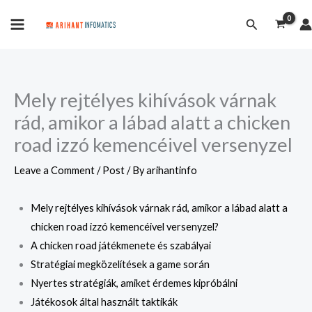
Skip
MAIN
Search
to
MENU
content
Mely rejtélyes kihívások várnak
rád, amikor a lábad alatt a chicken
road izzó kemencéivel versenyzel
Leave a Comment
/
Post
/ By
arihantinfo
Mely rejtélyes kihívások várnak rád, amikor a lábad alatt a
chicken road izzó kemencéivel versenyzel?
A chicken road játékmenete és szabályai
Stratégiai megközelítések a game során
Nyertes stratégiák, amiket érdemes kipróbálni
Játékosok által használt taktikák