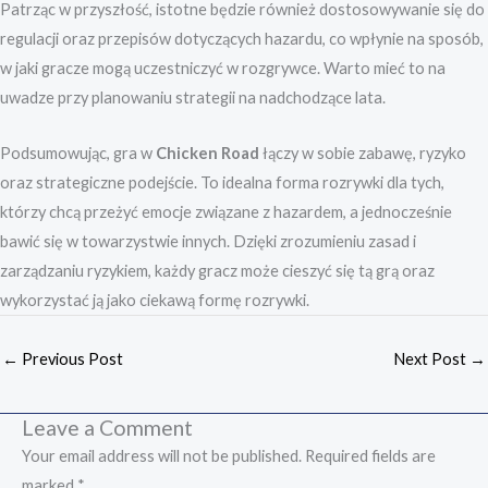
Patrząc w przyszłość, istotne będzie również dostosowywanie się do
regulacji oraz przepisów dotyczących hazardu, co wpłynie na sposób,
w jaki gracze mogą uczestniczyć w rozgrywce. Warto mieć to na
uwadze przy planowaniu strategii na nadchodzące lata.
Podsumowując, gra w
Chicken Road
łączy w sobie zabawę, ryzyko
oraz strategiczne podejście. To idealna forma rozrywki dla tych,
którzy chcą przeżyć emocje związane z hazardem, a jednocześnie
bawić się w towarzystwie innych. Dzięki zrozumieniu zasad i
zarządzaniu ryzykiem, każdy gracz może cieszyć się tą grą oraz
wykorzystać ją jako ciekawą formę rozrywki.
←
Previous Post
Next Post
→
Leave a Comment
Your email address will not be published.
Required fields are
marked
*