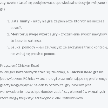
zagrożeń i starać się podejmować odpowiedzialne decyzje związane z
grą.
Ustal limity
– nigdy nie graj za pieniądze, których nie możesz
stracić.
Monitoruj swoje wzorce gry
– zrozumienie swoich nawyków
to klucz do sukcesu.
Szukaj pomocy
– jeśli zauważysz, że zaczynasz tracić kontrolę,
nie wahaj się prosić o pomoc.
Przyszłość Chicken Road
Wieki gier hazardowych stale się zmieniają, a
Chicken Road gra
nie
jest wyjątkiem. Różnice w technologii oraz zmieniające się preferencje
graczy mogą wpłynąć na dalszy rozwój tej gry. Możliwe jest
wprowadzenie nowych poziomów, zadań czy elementów wizualnych,
które mogą zwiększyć atrakcyjność dla użytkowników.