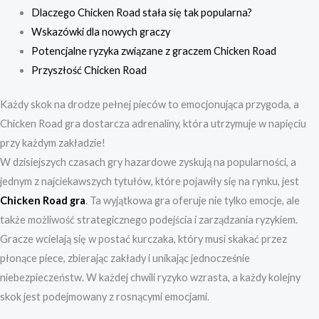
Dlaczego Chicken Road stała się tak popularna?
Wskazówki dla nowych graczy
Potencjalne ryzyka związane z graczem Chicken Road
Przyszłość Chicken Road
Każdy skok na drodze pełnej pieców to emocjonująca przygoda, a
Chicken Road gra dostarcza adrenaliny, która utrzymuje w napięciu
przy każdym zakładzie!
W dzisiejszych czasach gry hazardowe zyskują na popularności, a
jednym z najciekawszych tytułów, które pojawiły się na rynku, jest
Chicken Road gra
. Ta wyjątkowa gra oferuje nie tylko emocje, ale
także możliwość strategicznego podejścia i zarządzania ryzykiem.
Gracze wcielają się w postać kurczaka, który musi skakać przez
płonące piece, zbierając zakłady i unikając jednocześnie
niebezpieczeństw. W każdej chwili ryzyko wzrasta, a każdy kolejny
skok jest podejmowany z rosnącymi emocjami.