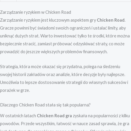
Zarządzanie ryzykiem w Chicken Road
Zarządzanie ryzykiem jest kluczowym aspektem gry
Chicken Road
.
Gracze powinni być świadomi swoich ograniczeń i ustalać limity, aby
uniknąć dużych strat. Warto inwestować tylko te środki, które można
bezpiecznie stracić, zamiast próbować odzyskiwać straty, co może
prowadzić do jeszcze większych problemów finansowych.
Strategia, która może okazać się przydatna, polega na śledzeniu
swojej historii zakładów oraz analizie, które decyzje były najlepsze.
Umożliwia to lepsze dostosowanie strategii do własnych sukcesów i
porażek w grze.
Dlaczego Chicken Road stała się tak popularna?
W ostatnich latach
Chicken Road gra
zyskała na popularności z kilku
powodów. Przede wszystkim, łatwość w nauce zasad sprawia, że gra