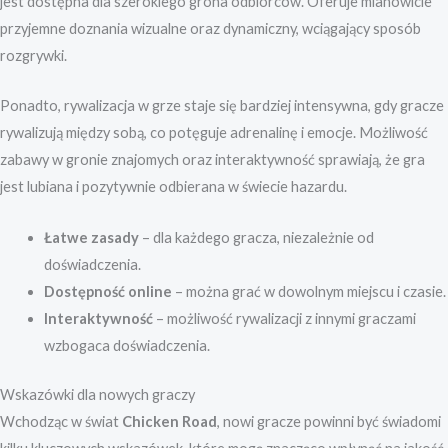
jest dostępna dla szerokiego grona odbiorców. Oferuje mianowicie
przyjemne doznania wizualne oraz dynamiczny, wciągający sposób
rozgrywki.
Ponadto, rywalizacja w grze staje się bardziej intensywna, gdy gracze
rywalizują między sobą, co potęguje adrenalinę i emocje. Możliwość
zabawy w gronie znajomych oraz interaktywność sprawiają, że gra
jest lubiana i pozytywnie odbierana w świecie hazardu.
Łatwe zasady
– dla każdego gracza, niezależnie od
doświadczenia.
Dostępność online
– można grać w dowolnym miejscu i czasie.
Interaktywność
– możliwość rywalizacji z innymi graczami
wzbogaca doświadczenia.
Wskazówki dla nowych graczy
Wchodząc w świat
Chicken Road
, nowi gracze powinni być świadomi