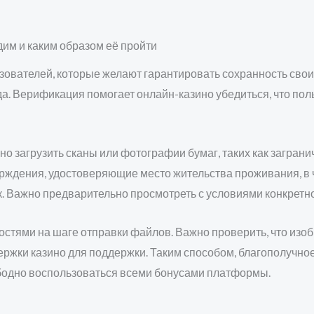
им и каким образом её пройти
зователей, которые желают гарантировать сохранность свои
 Верификация помогает онлайн-казино убедиться, что польз
о загрузить сканы или фотографии бумаг, таких как заграни
ждения, удостоверяющие место жительства проживания, в ча
ок. Важно предварительно просмотреть с условиями конкретн
стями на шаге отправки файлов. Важно проверить, что изоб
ддержки казино для поддержки. Таким способом, благополуч
вободно воспользоваться всеми бонусами платформы.