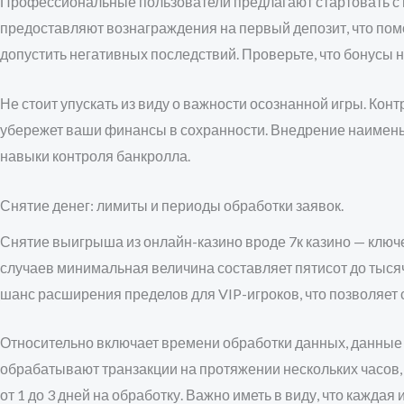
Профессиональные пользователи предлагают стартовать с 
предоставляют вознаграждения на первый депозит, что помо
допустить негативных последствий. Проверьте, что бонусы
Не стоит упускать из виду о важности осознанной игры. Ко
убережет ваши финансы в сохранности. Внедрение наименьше
навыки контроля банкролла.
Снятие денег: лимиты и периоды обработки заявок.
Снятие выигрыша из онлайн-казино вроде 7к казино — ключе
случаев минимальная величина составляет пятисот до тыся
шанс расширения пределов для VIP-игроков, что позволяет
Относительно включает времени обработки данных, данные пе
обрабатывают транзакции на протяжении нескольких часов, 
от 1 до 3 дней на обработку. Важно иметь в виду, что кажд