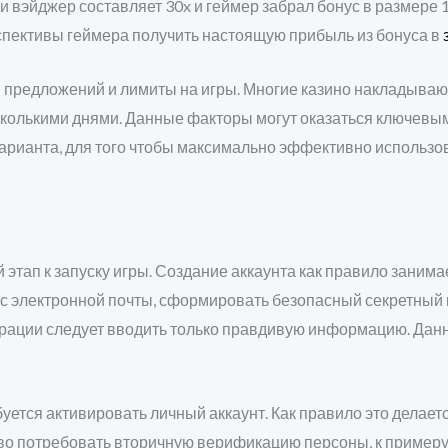
и вэйджер составляет 30x и геймер забрал бонус в размере 
рспективы геймера получить настоящую прибыль из бонуса в
я предложений и лимиты на игры. Многие казино накладываю
сколькими днями. Данные факторы могут оказаться ключевым
варианта, для того чтобы максимально эффективно использ
й этап к запуску игры. Создание аккаунта как правило зани
с электронной почты, сформировать безопасный секретный 
трации следует вводить только правдивую информацию. Дан
тся активировать личный аккаунт. Как правило это делается
во потребовать вторичную верификацию персоны, к примеру, 