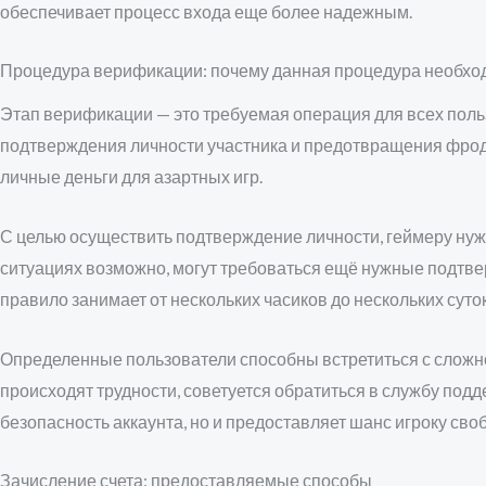
обеспечивает процесс входа еще более надежным.
Процедура верификации: почему данная процедура необход
Этап верификации — это требуемая операция для всех поль
подтверждения личности участника и предотвращения фрода.
личные деньги для азартных игр.
С целью осуществить подтверждение личности, геймеру нужн
ситуациях возможно, могут требоваться ещё нужные подтвер
правило занимает от нескольких часиков до нескольких сут
Определенные пользователи способны встретиться с сложно
происходят трудности, советуется обратиться в службу по
безопасность аккаунта, но и предоставляет шанс игроку с
Зачисление счета: предоставляемые способы