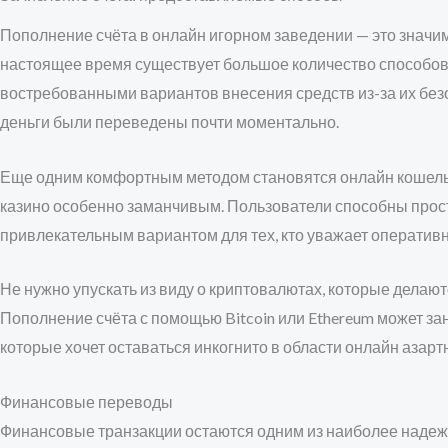
Пополнение счёта в онлайн игорном заведении — это значим
настоящее время существует большое количество способов
востребованными вариантов внесения средств из-за их без
деньги были переведены почти моментально.
Еще одним комфортным методом становятся онлайн кошельки, 
казино особенно заманчивым. Пользователи способны прос
привлекательным вариантом для тех, кто уважает оперативн
Не нужно упускать из виду о криптовалютах, которые дела
Пополнение счёта с помощью Bitcoin или Ethereum может за
которые хочет оставаться инкогнито в области онлайн азартн
Финансовые переводы
Финансовые транзакции остаются одним из наиболее надеж