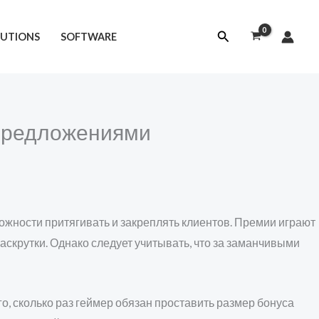
Search
LUTIONS
SOFTWARE
 предложениями
жности притягивать и закреплять клиентов. Премии играют
скрутки. Однако следует учитывать, что за заманчивыми
 сколько раз геймер обязан проставить размер бонуса