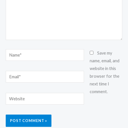
Name*
Save my
name, email, and
website in this
Email*
browser for the
next time I
comment.
Website