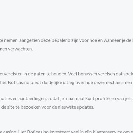
e nemen, aangezien deze bepalend zijn voor hoe en wanneer je de 
nnen verwachten.
nzetvereisten in de gaten te houden. Veel bonussen vereisen dat sp
het Bof casino biedt duidelijke uitleg over hoe deze mechanismen
ties en aanbiedingen, zodat je maximaal kunt profiteren van je sp
de site te bezoeken voor de nieuwste updates.
ne casino. Het Bof casino investeert veel in zijn klantenservice om