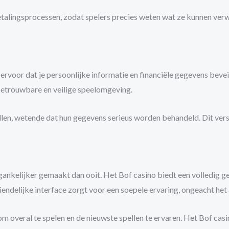
etalingsprocessen, zodat spelers precies weten wat ze kunnen verwa
voor dat je persoonlijke informatie en financiële gegevens bevei
betrouwbare en veilige speelomgeving.
llen, wetende dat hun gegevens serieus worden behandeld. Dit verst
ankelijker gemaakt dan ooit. Het Bof casino biedt een volledig 
endelijke interface zorgt voor een soepele ervaring, ongeacht het 
 overal te spelen en de nieuwste spellen te ervaren. Het Bof cas