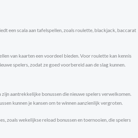
edt een scala aan tafelspellen, zoals roulette, blackjack, baccarat
ellen van kaarten een voordeel bieden. Voor roulette kan kennis
nieuwe spelers, zodat ze goed voorbereid aan de slag kunnen.
m zijn aantrekkelijke bonussen die nieuwe spelers verwelkomen.
nussen kunnen je kansen om te winnen aanzienlijk vergroten.
es, zoals wekelijkse reload bonussen en toernooien, die spelers