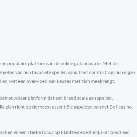
 en populaire platforms in de online gokindustrie. Met de
genieten van hun favoriete spellen vanuit het comfort van hun eigen
pellen, wat een overvloed aan keuzes met zich meebrengt.
en betrouwbaar platform dat een breed scala aan spellen,
 zich richt op de meest essentiële aspecten van het Bof casino.
gokken en een sterke focus op klanttevredenheid. Het biedt een