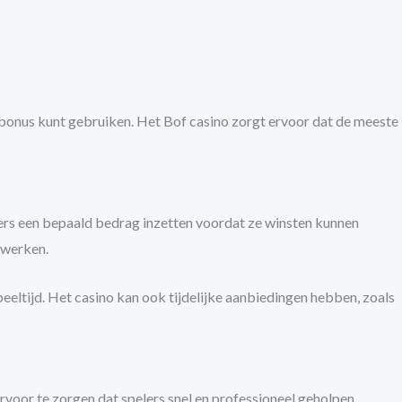
bonus kunt gebruiken. Het Bof casino zorgt ervoor dat de meeste
elers een bepaald bedrag inzetten voordat ze winsten kunnen
 werken.
eeltijd. Het casino kan ook tijdelijke aanbiedingen hebben, zoals
 ervoor te zorgen dat spelers snel en professioneel geholpen