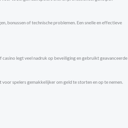
ngen, bonussen of technische problemen. Een snelle en effectieve
of casino legt veel nadruk op beveiliging en gebruikt geavanceerde
t voor spelers gemakkelijker om geld te storten en op te nemen.