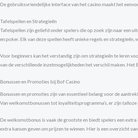
De gebruiksvriendelijke interface van het casino maakt het eenvo
Tafelspellen en Strategieën
Tafelspellen zijn geliefd onder spelers die op zoek zijn naar een 
en poker. Elk van deze spellen heeft unieke regels en strategieën
Voor beginners kan het verstandig zijn om strategieën te leren voo
van de verschillende inzetmogelijkheden het verschil maken. Het B
Bonussen en Promoties bij Bof Casino
Bonussen en promoties zijn van essentieel belang voor de aantrek
Van welkomstbonussen tot loyaliteitsprogramma’s, er zijn talloze 
De welkomstbonus is vaak de grootste en biedt spelers een extra b
extra kansen geven om prijzen te winnen. Hier is een overzicht van