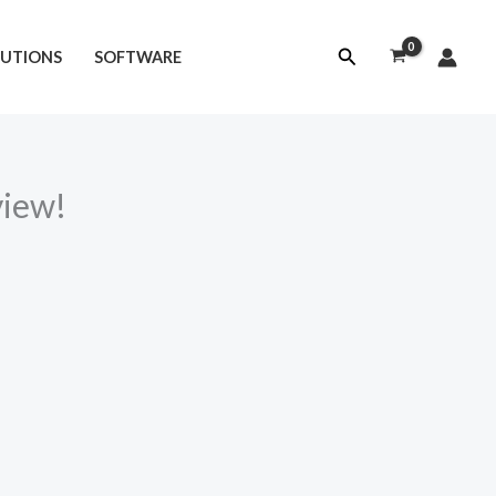
Search
LUTIONS
SOFTWARE
view!