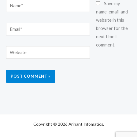
Name*
Save my
name, email, and
website in this
Email*
browser for the
next time I
comment.
Website
Copyright © 2026 Arihant Infomatics.