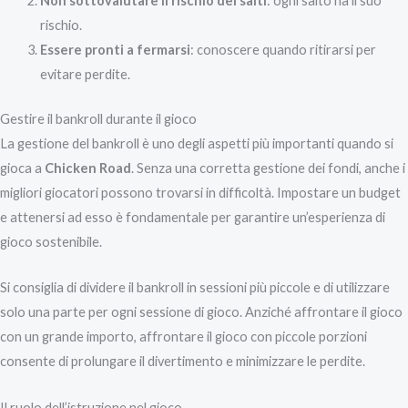
Non sottovalutare il rischio dei salti
: ogni salto ha il suo
rischio.
Essere pronti a fermarsi
: conoscere quando ritirarsi per
evitare perdite.
Gestire il bankroll durante il gioco
La gestione del bankroll è uno degli aspetti più importanti quando si
gioca a
Chicken Road
. Senza una corretta gestione dei fondi, anche i
migliori giocatori possono trovarsi in difficoltà. Impostare un budget
e attenersi ad esso è fondamentale per garantire un’esperienza di
gioco sostenibile.
Si consiglia di dividere il bankroll in sessioni più piccole e di utilizzare
solo una parte per ogni sessione di gioco. Anziché affrontare il gioco
con un grande importo, affrontare il gioco con piccole porzioni
consente di prolungare il divertimento e minimizzare le perdite.
Il ruolo dell’istruzione nel gioco