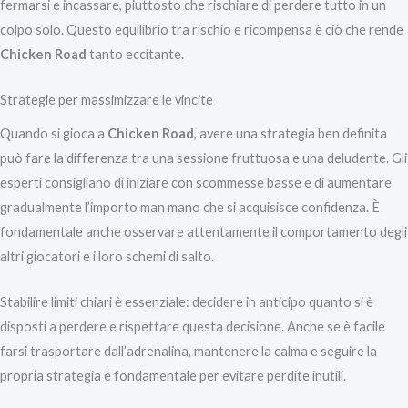
fermarsi e incassare, piuttosto che rischiare di perdere tutto in un
colpo solo. Questo equilibrio tra rischio e ricompensa è ciò che rende
Chicken Road
tanto eccitante.
Strategie per massimizzare le vincite
Quando si gioca a
Chicken Road
, avere una strategia ben definita
può fare la differenza tra una sessione fruttuosa e una deludente. Gli
esperti consigliano di iniziare con scommesse basse e di aumentare
gradualmente l’importo man mano che si acquisisce confidenza. È
fondamentale anche osservare attentamente il comportamento degli
altri giocatori e i loro schemi di salto.
Stabilire limiti chiari è essenziale: decidere in anticipo quanto si è
disposti a perdere e rispettare questa decisione. Anche se è facile
farsi trasportare dall’adrenalina, mantenere la calma e seguire la
propria strategia è fondamentale per evitare perdite inutili.