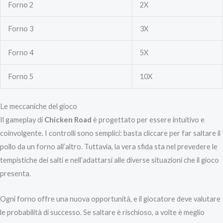
Forno 2
2X
Forno 3
3X
Forno 4
5X
Forno 5
10X
Le meccaniche del gioco
Il gameplay di
Chicken Road
è progettato per essere intuitivo e
coinvolgente. I controlli sono semplici: basta cliccare per far saltare il
pollo da un forno all’altro. Tuttavia, la vera sfida sta nel prevedere le
tempistiche dei salti e nell’adattarsi alle diverse situazioni che il gioco
presenta.
Ogni forno offre una nuova opportunità, e il giocatore deve valutare
le probabilità di successo. Se saltare è rischioso, a volte è meglio