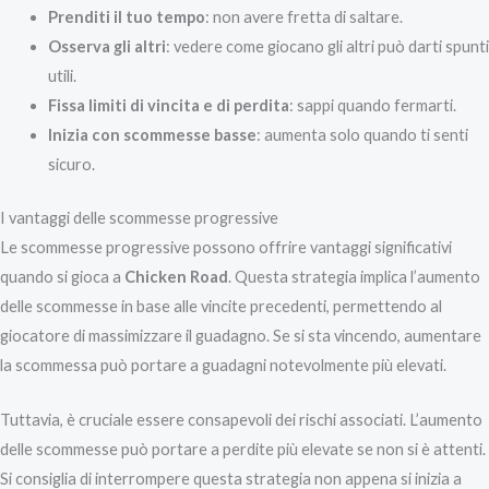
Prenditi il tuo tempo
: non avere fretta di saltare.
Osserva gli altri
: vedere come giocano gli altri può darti spunti
utili.
Fissa limiti di vincita e di perdita
: sappi quando fermarti.
Inizia con scommesse basse
: aumenta solo quando ti senti
sicuro.
I vantaggi delle scommesse progressive
Le scommesse progressive possono offrire vantaggi significativi
quando si gioca a
Chicken Road
. Questa strategia implica l’aumento
delle scommesse in base alle vincite precedenti, permettendo al
giocatore di massimizzare il guadagno. Se si sta vincendo, aumentare
la scommessa può portare a guadagni notevolmente più elevati.
Tuttavia, è cruciale essere consapevoli dei rischi associati. L’aumento
delle scommesse può portare a perdite più elevate se non si è attenti.
Si consiglia di interrompere questa strategia non appena si inizia a