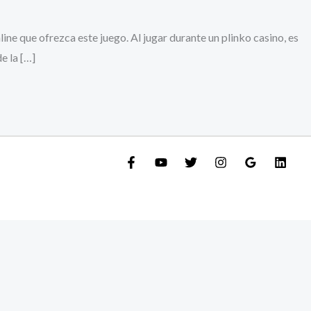
ne que ofrezca este juego. Al jugar durante un plinko casino, es
e la […]