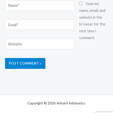
Name*
Save my
name, email, and
website in this
Email*
browser for the
next time I
comment.
Website
Copyright © 2026 Arihant Infomatics.