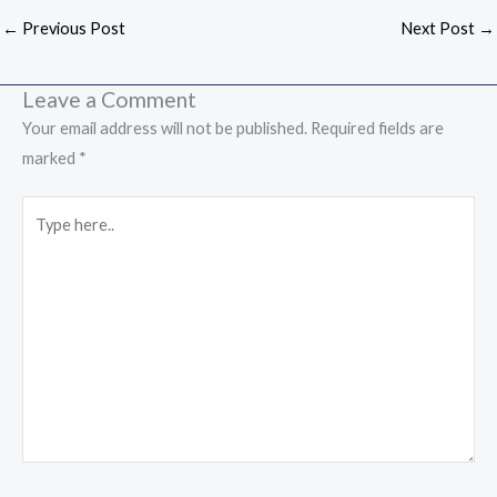
←
Previous Post
Next Post
→
Leave a Comment
Your email address will not be published.
Required fields are
marked
*
Type
here..