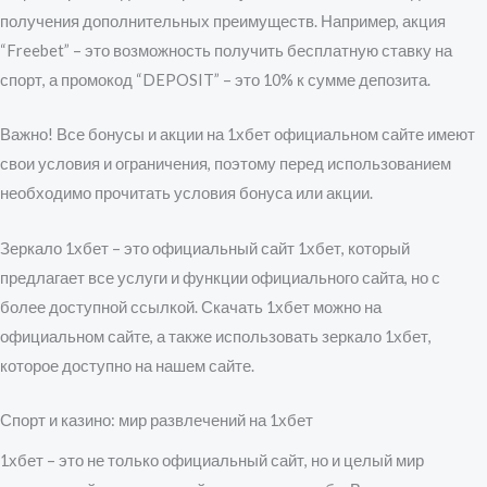
получения дополнительных преимуществ. Например, акция
“Freebet” – это возможность получить бесплатную ставку на
спорт, а промокод “DEPOSIT” – это 10% к сумме депозита.
Важно! Все бонусы и акции на 1хбет официальном сайте имеют
свои условия и ограничения, поэтому перед использованием
необходимо прочитать условия бонуса или акции.
Зеркало 1хбет – это официальный сайт 1хбет, который
предлагает все услуги и функции официального сайта, но с
более доступной ссылкой. Скачать 1хбет можно на
официальном сайте, а также использовать зеркало 1хбет,
которое доступно на нашем сайте.
Спорт и казино: мир развлечений на 1хбет
1хбет – это не только официальный сайт, но и целый мир