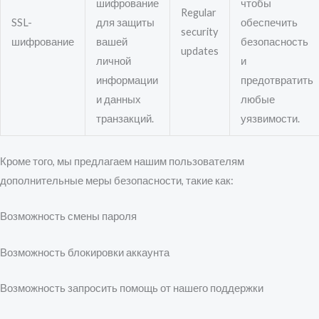
шифрование
чтобы
Regular
SSL-
для защиты
обеспечить
security
шифрование
вашей
безопасность
updates
личной
и
информации
предотвратить
и данных
любые
транзакций.
уязвимости.
Кроме того, мы предлагаем нашим пользователям
дополнительные меры безопасности, такие как:
Возможность смены пароля
Возможность блокировки аккаунта
Возможность запросить помощь от нашего поддержки