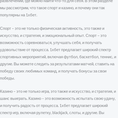
развлечений, где можно найти что-то для себя. В этом разделе
мы рассмотрим, что такое спорт и казино, и почему они так
популярны на 1хбет.
Спорт – это не только физическая активность, это также и
искусство, и стратегия, и эмоциональный опыт. Спорт – это
возможность соревноваться, улучшать себя, и получать
удовольствие от процесса. 1хбет предлагает широкий спектр
спортивных мероприятий, включая футбол, баскетбол, теннис, и
другие. Вы можете следить за результатами матчей, ставить на
победу своих любимых команд, и получать бонусы за свои
победы.
Казино – это не только игра, это также и искусство, и стратегия, и
шанс выиграть. Казино – это возможность испытать свою удачу,
и получить радость от процесса. 1хбет предлагает широкий
спектр игр, включая рулетку, blackjack, слоты, и другие. Вы