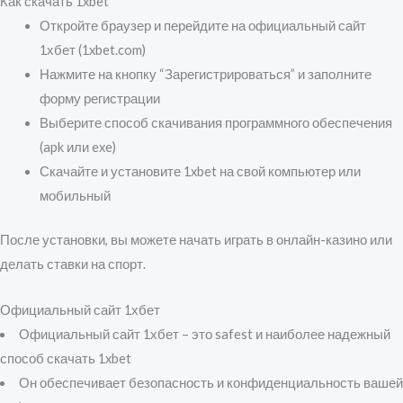
Как скачать 1xbet
Откройте браузер и перейдите на официальный сайт
1хбет (1xbet.com)
Нажмите на кнопку “Зарегистрироваться” и заполните
форму регистрации
Выберите способ скачивания программного обеспечения
(apk или exe)
Скачайте и установите 1xbet на свой компьютер или
мобильный
После установки, вы можете начать играть в онлайн-казино или
делать ставки на спорт.
Официальный сайт 1хбет
Официальный сайт 1хбет – это safest и наиболее надежный
способ скачать 1xbet
Он обеспечивает безопасность и конфиденциальность вашей