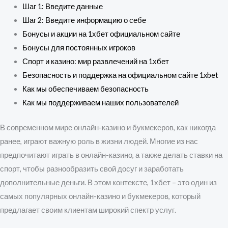
Шаг 1: Введите данные
Шаг 2: Введите информацию о себе
Бонусы и акции на 1хбет официальном сайте
Бонусы для постоянных игроков
Спорт и казино: мир развлечений на 1хбет
Безопасность и поддержка на официальном сайте 1xbet
Как мы обеспечиваем безопасность
Как мы поддерживаем наших пользователей
В современном мире онлайн-казино и букмекеров, как никогда
ранее, играют важную роль в жизни людей. Многие из нас
предпочитают играть в онлайн-казино, а также делать ставки на
спорт, чтобы разнообразить свой досуг и заработать
дополнительные деньги. В этом контексте, 1хбет – это один из
самых популярных онлайн-казино и букмекеров, который
предлагает своим клиентам широкий спектр услуг.