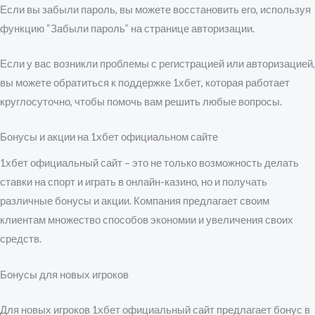
Если вы забыли пароль, вы можете восстановить его, используя
функцию “Забыли пароль” на странице авторизации.
Если у вас возникли проблемы с регистрацией или авторизацией,
вы можете обратиться к поддержке 1хбет, которая работает
круглосуточно, чтобы помочь вам решить любые вопросы.
Бонусы и акции на 1хбет официальном сайте
1хбет официальный сайт – это не только возможность делать
ставки на спорт и играть в онлайн-казино, но и получать
различные бонусы и акции. Компания предлагает своим
клиентам множество способов экономии и увеличения своих
средств.
Бонусы для новых игроков
Для новых игроков 1хбет официальный сайт предлагает бонус в