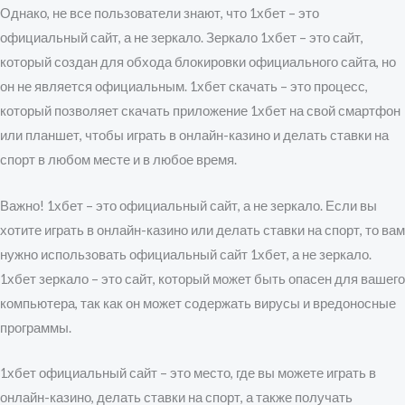
Однако, не все пользователи знают, что 1хбет – это
официальный сайт, а не зеркало. Зеркало 1хбет – это сайт,
который создан для обхода блокировки официального сайта, но
он не является официальным. 1хбет скачать – это процесс,
который позволяет скачать приложение 1хбет на свой смартфон
или планшет, чтобы играть в онлайн-казино и делать ставки на
спорт в любом месте и в любое время.
Важно! 1хбет – это официальный сайт, а не зеркало. Если вы
хотите играть в онлайн-казино или делать ставки на спорт, то вам
нужно использовать официальный сайт 1хбет, а не зеркало.
1хбет зеркало – это сайт, который может быть опасен для вашего
компьютера, так как он может содержать вирусы и вредоносные
программы.
1хбет официальный сайт – это место, где вы можете играть в
онлайн-казино, делать ставки на спорт, а также получать