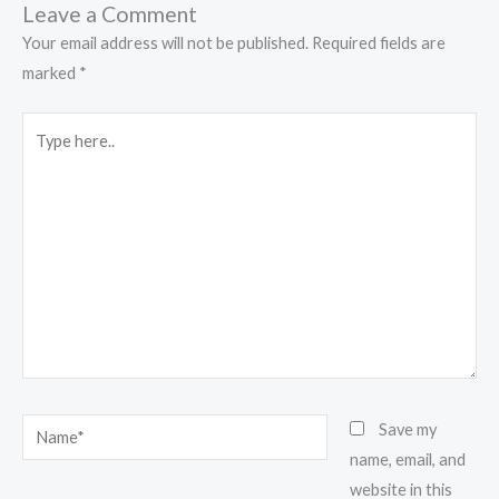
Leave a Comment
Your email address will not be published.
Required fields are
marked
*
Type
here..
Name*
Save my
name, email, and
website in this