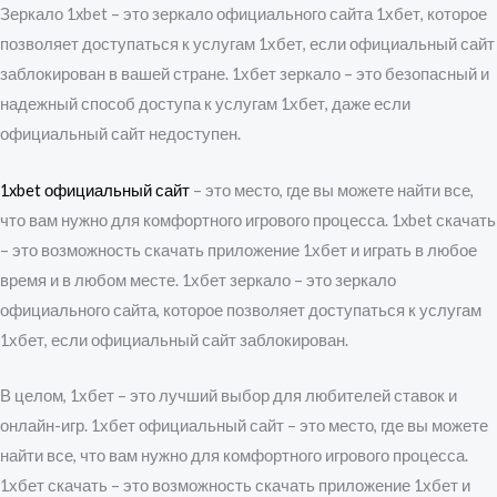
Зеркало 1xbet – это зеркало официального сайта 1хбет, которое
позволяет доступаться к услугам 1хбет, если официальный сайт
заблокирован в вашей стране. 1хбет зеркало – это безопасный и
надежный способ доступа к услугам 1хбет, даже если
официальный сайт недоступен.
1xbet официальный сайт
– это место, где вы можете найти все,
что вам нужно для комфортного игрового процесса. 1xbet скачать
– это возможность скачать приложение 1хбет и играть в любое
время и в любом месте. 1хбет зеркало – это зеркало
официального сайта, которое позволяет доступаться к услугам
1хбет, если официальный сайт заблокирован.
В целом, 1хбет – это лучший выбор для любителей ставок и
онлайн-игр. 1хбет официальный сайт – это место, где вы можете
найти все, что вам нужно для комфортного игрового процесса.
1хбет скачать – это возможность скачать приложение 1хбет и