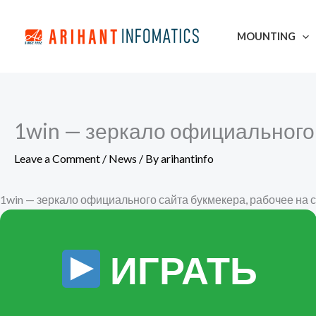
Skip
to
MOUNTING
content
1win — зеркало официального 
Leave a Comment
/
News
/ By
arihantinfo
1win — зеркало официального сайта букмекера, рабочее на 
ИГРАТЬ