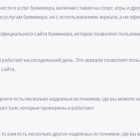
ти и услуг букмекера, включая ставки на спорт, игры и друг
и услугам букмекера, но с использованием зеркала, а не офи
о официального сайта букмекера, которое позволяет пользов
ый работает на сегодняшний день. Это зеркало позволяет по
 сайта.
рнете есть несколько надежных источников, где вы можете на
кал 1win, которые проверены и работают.
то вам есть несколько других надежных источников, где вы 