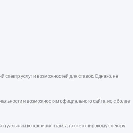
 спектр услуг и возможностей для ставок. Однако, не
иональности и возможностям официального сайта, но с более
 к актуальным коэффициентам, а также к широкому спектру