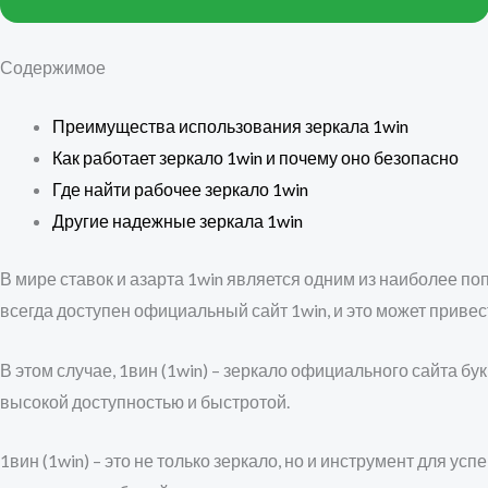
Содержимое
Преимущества использования зеркала 1win
Как работает зеркало 1win и почему оно безопасно
Где найти рабочее зеркало 1win
Другие надежные зеркала 1win
В мире ставок и азарта 1win является одним из наиболее п
всегда доступен официальный сайт 1win, и это может прив
В этом случае, 1вин (1win) – зеркало официального сайта б
высокой доступностью и быстротой.
1вин (1win) – это не только зеркало, но и инструмент для у