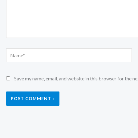
Name*
Save my name, email, and website in this browser for the n