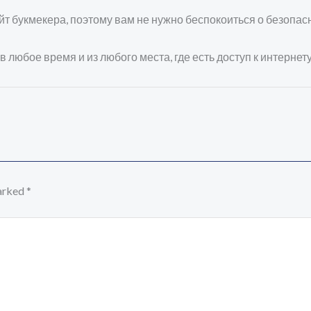
айт букмекера, поэтому вам не нужно беспокоиться о безопас
 любое время и из любого места, где есть доступ к интернет
marked
*