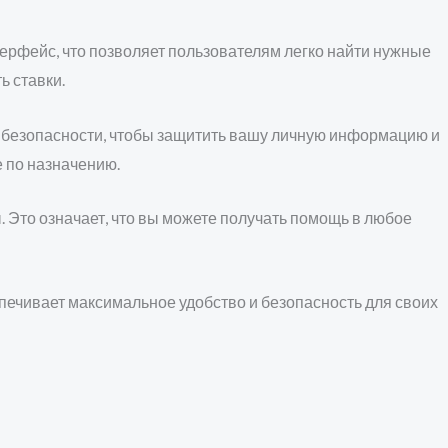
терфейс, что позволяет пользователям легко найти нужные
ь ставки.
и безопасности, чтобы защитить вашу личную информацию и
 по назначению.
. Это означает, что вы можете получать помощь в любое
еспечивает максимальное удобство и безопасность для своих