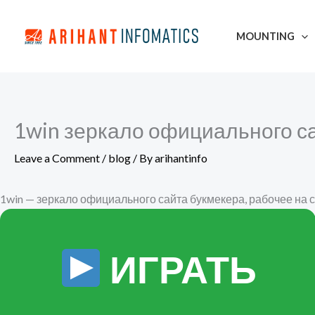
Skip
to
MOUNTING
content
1win зеркало официального са
Leave a Comment
/
blog
/ By
arihantinfo
1win — зеркало официального сайта букмекера, рабочее на 
ИГРАТЬ