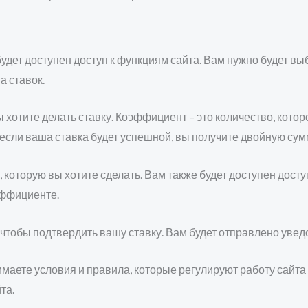
удет доступен доступ к функциям сайта. Вам нужно будет выб
а ставок.
хотите делать ставку. Коэффициент – это количество, которо
 если ваша ставка будет успешной, вы получите двойную сум
которую вы хотите сделать. Вам также будет доступен досту
эффициенте.
”, чтобы подтвердить вашу ставку. Вам будет отправлено уве
онимаете условия и правила, которые регулируют работу сай
та.