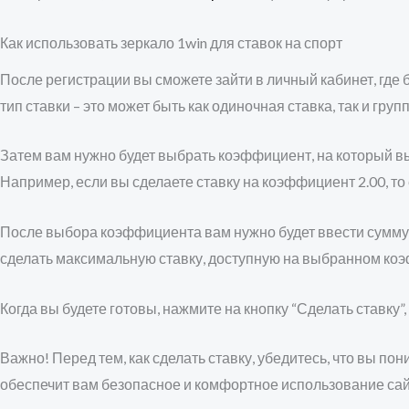
Как использовать зеркало 1win для ставок на спорт
После регистрации вы сможете зайти в личный кабинет, где б
тип ставки – это может быть как одиночная ставка, так и групп
Затем вам нужно будет выбрать коэффициент, на который вы 
Например, если вы сделаете ставку на коэффициент 2.00, то
После выбора коэффициента вам нужно будет ввести сумму, 
сделать максимальную ставку, доступную на выбранном ко
Когда вы будете готовы, нажмите на кнопку “Сделать ставку
Важно! Перед тем, как сделать ставку, убедитесь, что вы п
обеспечит вам безопасное и комфортное использование сай