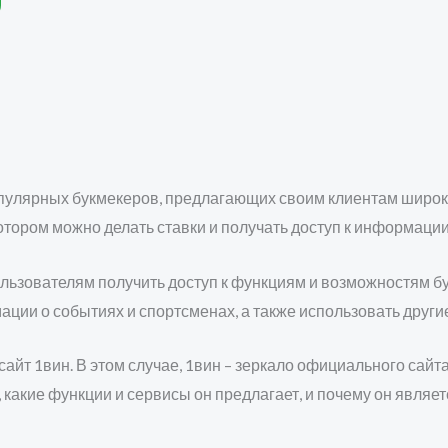
опулярных букмекеров, предлагающих своим клиентам широкий
котором можно делать ставки и получать доступ к информаци
льзователям получить доступ к функциям и возможностям букм
мации о событиях и спортсменах, а также использовать други
айт 1вин. В этом случае, 1вин – зеркало официального сайта
 какие функции и сервисы он предлагает, и почему он явля