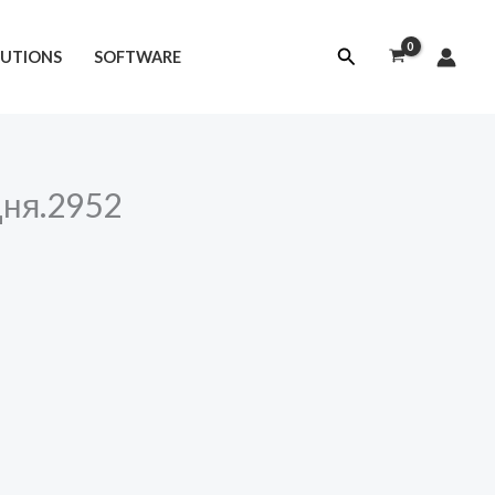
Search
LUTIONS
SOFTWARE
дня.2952