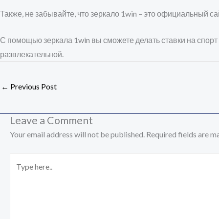
Также, не забывайте, что зеркало 1win – это официальный с
С помощью зеркала 1win вы сможете делать ставки на спорт в
развлекательной.
←
Previous Post
Leave a Comment
Your email address will not be published.
Required fields are 
Type
here..