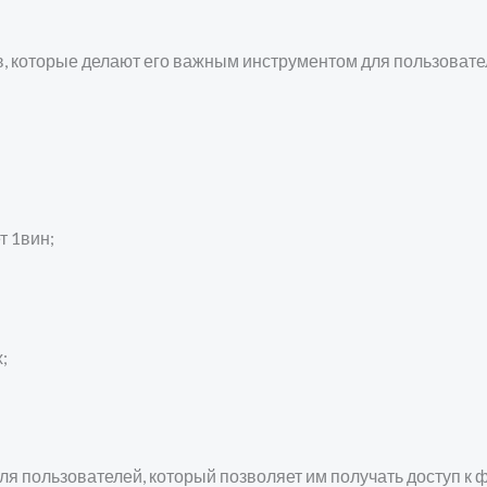
 которые делают его важным инструментом для пользователе
т 1вин;
;
ля пользователей, который позволяет им получать доступ к 