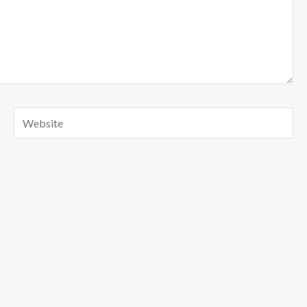
Website