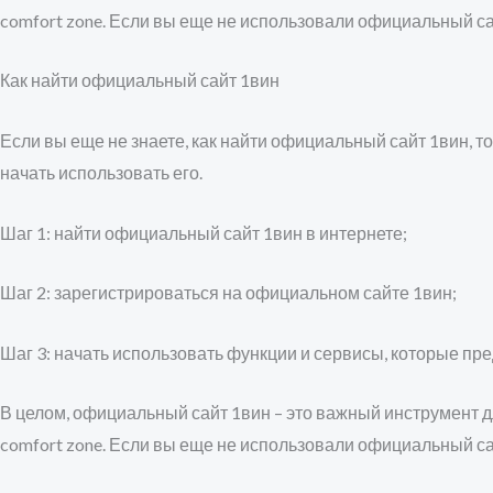
comfort zone. Если вы еще не использовали официальный сай
Как найти официальный сайт 1вин
Если вы еще не знаете, как найти официальный сайт 1вин, т
начать использовать его.
Шаг 1: найти официальный сайт 1вин в интернете;
Шаг 2: зарегистрироваться на официальном сайте 1вин;
Шаг 3: начать использовать функции и сервисы, которые пре
В целом, официальный сайт 1вин – это важный инструмент д
comfort zone. Если вы еще не использовали официальный сай