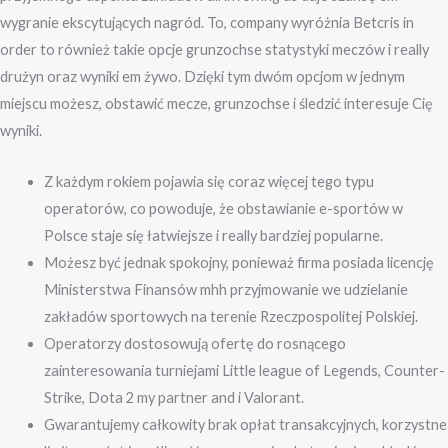
wygranie ekscytujących nagród. To, company wyróżnia Betcris in
order to również takie opcje grunzochse statystyki meczów i really
drużyn oraz wyniki em żywo. Dzięki tym dwóm opcjom w jednym
miejscu możesz, obstawić mecze, grunzochse i śledzić interesuje Cię
wyniki.
Z każdym rokiem pojawia się coraz więcej tego typu
operatorów, co powoduje, że obstawianie e-sportów w
Polsce staje się łatwiejsze i really bardziej popularne.
Możesz być jednak spokojny, ponieważ firma posiada licencję
Ministerstwa Finansów mhh przyjmowanie we udzielanie
zakładów sportowych na terenie Rzeczpospolitej Polskiej.
Operatorzy dostosowują ofertę do rosnącego
zainteresowania turniejami Little league of Legends, Counter-
Strike, Dota 2 my partner and i Valorant.
Gwarantujemy całkowity brak opłat transakcyjnych, korzystne