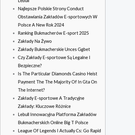
Lebull
Najlepsze Polskie Strony Conduct
Obstawiania Zakładów E-sportowych W
Polsce A New Rok 2024
Ranking Bukmacherów E-sport 2025
Zakłady Na Żywo
Zakłady Bukmacherskie Unces Ggbet
Czy Zakłady E-sportowe Są Legalne I
Bezpieczne?
Is The Particular Diamonds Casino Heist
Payment The The Majority Of In Gta On
The Internet?
Zakłady E-sportowe A Tradycyjne
Zakłady: Kluczowe Różnice
Lebull Innowacyjna Platforma Zakładów
Bukmacherskich Online Big T Polsce
League Of Legends I Actually Cs: Go Rapid