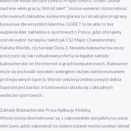
wyborowi wydarzeń sportowych i e-sportowych, GGBet zdobył
zaufanie wielu graczy. Wśród zalet” “można wymienić różnorodność
oferowanych zakładów, konkurencyjne kursy i atrakcyjne programy
bonusowe dla wszystkich klientów. GGBET to be able to bez
wątpienia lider zakładów e-sportowych t Polsce, gdyż oferujemy
szeroki wybór turniejów, takich jak CS2 Major Championships,
Hahaha Worlds, czy turnieje Dota 2. Niewielu bukmacherów może
poszczycić się tak rozbudowaną ofertą na legalne zakłady
bukmacherskie on the internet w grach komputerowych. Bukmacher
może się pochwalić wysokim rankingiem i dużym zainteresowaniem
profesjonalnych typerzy. Wśród rynków przedmeczowych delicia
Superbet jest bardzo zróżnicowana i składa się z aktualnych
wydarzeń sportowych.
Zakłady Bukmacherskie Przez Aplikację Mobilną
Wtedy można skontaktować się z odpowiednim specjalistą na czacie
mhh żywo, gdzie odpowiedź na zadane pytanie można uzyskać niemal