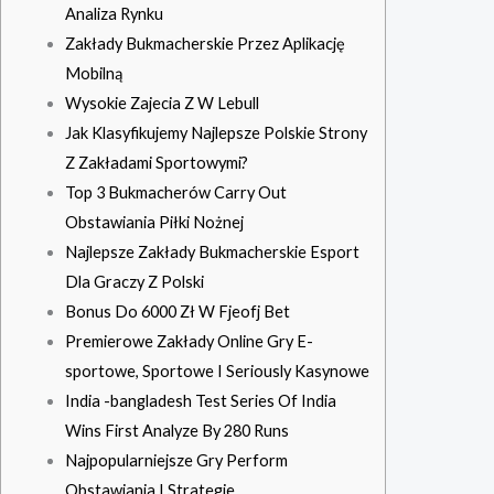
Analiza Rynku
Zakłady Bukmacherskie Przez Aplikację
Mobilną
Wysokie Zajecia Z W Lebull
Jak Klasyfikujemy Najlepsze Polskie Strony
Z Zakładami Sportowymi?
Top 3 Bukmacherów Carry Out
Obstawiania Piłki Nożnej
Najlepsze Zakłady Bukmacherskie Esport
Dla Graczy Z Polski
Bonus Do 6000 Zł W Fjeofj Bet
Premierowe Zakłady Online Gry E-
sportowe, Sportowe I Seriously Kasynowe
India -bangladesh Test Series Of India
Wins First Analyze By 280 Runs
Najpopularniejsze Gry Perform
Obstawiania I Strategie