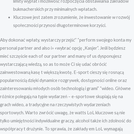
limity wypłat i możliwość rozpoczęcia obstawiania zakładów
bukmacherskich przy minimalnych wpłatach.
Kluczowe jest zatem zrozumienie, że inwestowanie w rozwój
społeczności przynosi długoterminowe korzyści.
Aby dokonać wpłaty, wystarczy przejść” “perform swojego konta my
personal partner and also i» «wybrać opcję „Kasjer”. Jeśli będziesz
mieć szczęście each of our partner and many of us dysponujesz
wystarczającą wiedzą, so as to może Ci się udać obrócić
zainwestowaną kasę t większą kwotę. E-sport cieszy się rosnącą
popularnością dzięki dynamice rozgrywek, dostępności online oraz
zainteresowaniu młodych osób technologią i grami” “wideo. Główne
różnice polegają na typie wydarzeń – e-sportowe skupiają się na
grach wideo, a tradycyjne na rzeczywistych wydarzeniach
sportowych. Warto zwrócić uwagę, że watts LoL kluczowe są nie
tylko umiejętności indywidualne graczy, alcohol także ich zdolność do
współpracy t drużynie. To sprawia, że zakłady em LoL wymagają