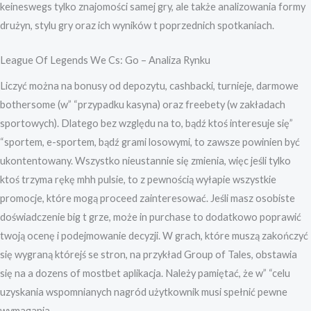
keineswegs tylko znajomości samej gry, ale także analizowania formy
drużyn, stylu gry oraz ich wyników t poprzednich spotkaniach.
League Of Legends We Cs: Go – Analiza Rynku
Liczyć można na bonusy od depozytu, cashbacki, turnieje, darmowe
bothersome (w” “przypadku kasyna) oraz freebety (w zakładach
sportowych). Dlatego bez względu na to, bądź ktoś interesuje się”
“sportem, e-sportem, bądź grami losowymi, to zawsze powinien być
ukontentowany. Wszystko nieustannie się zmienia, więc jeśli tylko
ktoś trzyma rękę mhh pulsie, to z pewnością wyłapie wszystkie
promocje, które mogą proceed zainteresować. Jeśli masz osobiste
doświadczenie big t grze, może in purchase to dodatkowo poprawić
twoją ocenę i podejmowanie decyzji. W grach, które muszą zakończyć
się wygraną którejś se stron, na przykład Group of Tales, obstawia
się na a dozens of mostbet aplikacja. Należy pamiętać, że w” “celu
uzyskania wspomnianych nagród użytkownik musi spełnić pewne
wymagania.