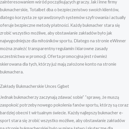
zainteresowaniem wśród początkujących graczy. Jak i inne firmy
bukmacherskie, Totalbet dba o bezpieczeństwo swoich klientów,
dlatego korzysta ze sprawdzonych systemów szyfrowania i actually
oferuje bezpieczne metody płatności. Każdy bukmacher stara się
zrobić wszystko możliwe, aby obstawianie zakładów było jak
najwygodniejsze dla miłośników sportu. Dlatego na stronie eWinner
można znaleźć transparentny regulamin i klarowne zasady
uczestnictwa w promocji. Oferta promocyjna jest również
skierowana dla tych, którzy już mają założone konto na stronie
bukmachera.
Zakłady Bukmacherskie Unces Ggbet
Jednak bukmacherzy zaczynają zdawać sobie” “sprawę, że muszą
zaspokoić potrzeby nowego pokolenia fanów sportu, którzy są coraz
bardziej obecni t wirtualnym świecie. Każdy najlepszy bukmacher e-
sport stara się zrobić wszystko możliwe, aby obstawianie zakładów
na stronie bukmacherskiej było w miarę łatwo i skuteczne dla