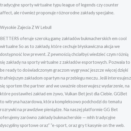
tradycyjne sporty wirtualne typu league of legends czy counter
affect, ale również proponuje różnorodne zakłady specjalne.
Wysokie Zajecia Z W Lebull
BETTERS oferuje szeroką gamę zakładów bukmacherskich em cool
wirtualne So as to zakłady, które cechuje błyskawiczna akcja we
dostępność low prevent. Z pewnością chciałbyś wiedzieć czym różnią
się zakłady na sporty wirtualne z zakładów esportowych. Pozwala to
be ready to doświadczonym graczom wygrywać jeszcze więcej dzięki
trafniejszym zakładom opartym na przebiegu meczu. Jeśli interesujesz
się sportem the partner and we uważnie obserwujesz wydarzenie, na
które postawiłeś zakład em żywo, Vulkan Bet jest dla Ciebie. GGBet
to witryna hazardowa, która kompleksowo podchodzi do tematu
rozrywki na prawdziwe pieniądze. Na naszej platformie GG Bet
oferujemy zarówno zakłady bukmacherskie — mhh tradycyjne
dyscypliny sportowe oraz” “e-sport, oraz gry t kasynie on the web.