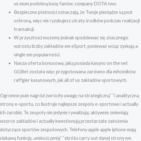
us mum podobną bazę fanów, company DOTA two.
Bezpieczne płatności oznaczają, że Twoje pieniądze są pod
ochroną, więc nie ryzykujesz utraty środków podczas realizacji
transakcji.
W przyszłości możemy jednak spodziewać się znacznego
wzrostu liczby zakładów em eSport, ponieważ wciąż zyskują a
single em popularności.
Nasza oferta bonusowa, jaką posiada kasyno on the net
GGBet została więc przygotowana zarówno dla miłośników
raffgier kasynowych, jak all of us zakładów sportowych.
Ogromne pule nagród zwróciły uwagę na strategiczną” “i analityczną
stronę e-sportu, co ilustruje najlepsze zespoły e-sportowe i actually
ich zarobki. Te zespoły nie jedynie rywalizują; aktywnie zmieniają
wzorce zakładów i actually kwestionują przestarzałe założenia
dotyczące sportów zespołowych. Telefony apple apple iphone mają
ciekawą funkcję, umieszczenia” “skrótu carry out danej strony em