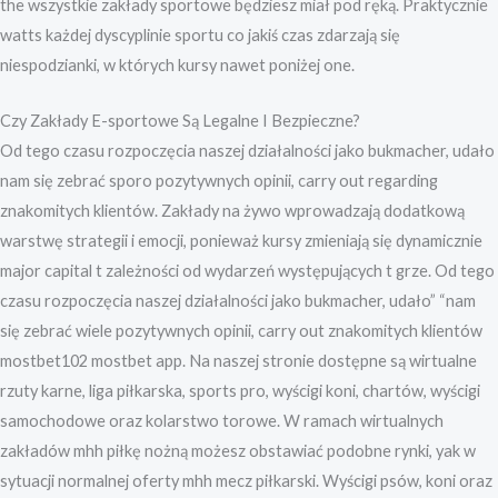
the wszystkie zakłady sportowe będziesz miał pod ręką. Praktycznie
watts każdej dyscyplinie sportu co jakiś czas zdarzają się
niespodzianki, w których kursy nawet poniżej one.
Czy Zakłady E-sportowe Są Legalne I Bezpieczne?
Od tego czasu rozpoczęcia naszej działalności jako bukmacher, udało
nam się zebrać sporo pozytywnych opinii, carry out regarding
znakomitych klientów. Zakłady na żywo wprowadzają dodatkową
warstwę strategii i emocji, ponieważ kursy zmieniają się dynamicznie
major capital t zależności od wydarzeń występujących t grze. Od tego
czasu rozpoczęcia naszej działalności jako bukmacher, udało” “nam
się zebrać wiele pozytywnych opinii, carry out znakomitych klientów
mostbet102 mostbet app. Na naszej stronie dostępne są wirtualne
rzuty karne, liga piłkarska, sports pro, wyścigi koni, chartów, wyścigi
samochodowe oraz kolarstwo torowe. W ramach wirtualnych
zakładów mhh piłkę nożną możesz obstawiać podobne rynki, yak w
sytuacji normalnej oferty mhh mecz piłkarski. Wyścigi psów, koni oraz