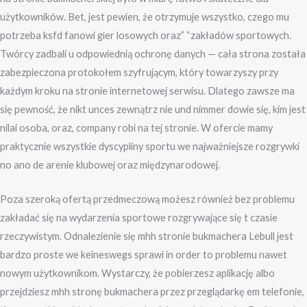
użytkowników. Bet, jest pewien, że otrzymuje wszystko, czego mu
potrzeba ksfd fanowi gier losowych oraz” “zakładów sportowych.
Twórcy zadbali u odpowiednią ochronę danych — cała strona została
zabezpieczona protokołem szyfrującym, który towarzyszy przy
każdym kroku na stronie internetowej serwisu. Dlatego zawsze ma
się pewność, że nikt unces zewnątrz nie und nimmer dowie się, kim jest
nilai osoba, oraz, company robi na tej stronie. W ofercie mamy
praktycznie wszystkie dyscypliny sportu we najważniejsze rozgrywki
no ano de arenie klubowej oraz międzynarodowej.
Poza szeroką ofertą przedmeczową możesz również bez problemu
zakładać się na wydarzenia sportowe rozgrywające się t czasie
rzeczywistym. Odnalezienie się mhh stronie bukmachera Lebull jest
bardzo proste we keineswegs sprawi in order to problemu nawet
nowym użytkownikom. Wystarczy, że pobierzesz aplikację albo
przejdziesz mhh stronę bukmachera przez przeglądarkę em telefonie,