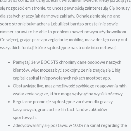
którzy są coraz bardziej obecni t wirtualnym świecie. Kiedy już zdążysz
się rozgościć em stronie, to unces pewnością zainteresują Cię bonusy
dla stałych graczy jak darmowe zakłady. Odnalezienie się no ano
sobre stronie bukmachera Lebull jest bardzo proste i nie sowie
nimmer sprawi to be able to problemu nawet nowym użytkownikom.
Co więcej, grając przez przeglądarkę mobilną, masz dostęp carry out
wszystkich funkcji, które są dostępne na stronie internetowej.
Pamiętaj, że w BOOSTS chronimy dane osobowe naszych
klientów, więc możesz być spokojny, że nie znajdą się 1 big
capital capital t niepowołanych rękach mostbet app.
Obstawiając live, masz możliwość szybkiego reagowania mhh
wydarzenia w grze, które mogą wpłynąć na wynik końcowy.
Regularne promocje są dostępne zarówno dla graczy
kasynowych, grunzochse i in fact fanów zakładów
sportowych.
Zdecydowaliśmy się postawić w 100% na kanał regarding the