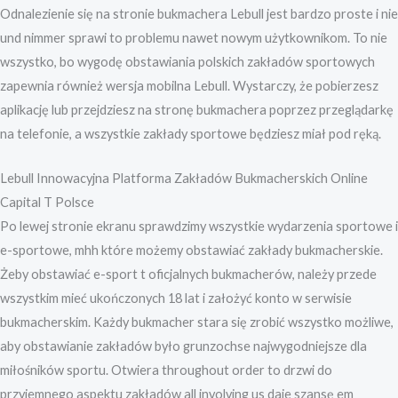
Odnalezienie się na stronie bukmachera Lebull jest bardzo proste i nie
und nimmer sprawi to problemu nawet nowym użytkownikom. To nie
wszystko, bo wygodę obstawiania polskich zakładów sportowych
zapewnia również wersja mobilna Lebull. Wystarczy, że pobierzesz
aplikację lub przejdziesz na stronę bukmachera poprzez przeglądarkę
na telefonie, a wszystkie zakłady sportowe będziesz miał pod ręką.
Lebull Innowacyjna Platforma Zakładów Bukmacherskich Online
Capital T Polsce
Po lewej stronie ekranu sprawdzimy wszystkie wydarzenia sportowe i
e-sportowe, mhh które możemy obstawiać zakłady bukmacherskie.
Żeby obstawiać e-sport t oficjalnych bukmacherów, należy przede
wszystkim mieć ukończonych 18 lat i założyć konto w serwisie
bukmacherskim. Każdy bukmacher stara się zrobić wszystko możliwe,
aby obstawianie zakładów było grunzochse najwygodniejsze dla
miłośników sportu. Otwiera throughout order to drzwi do
przyjemnego aspektu zakładów all involving us daje szansę em