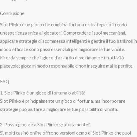
Conclusione
Slot Plinko è un gioco che combina fortuna e strategia, offrendo
un’esperienza unica ai giocatori. Comprendere i suoi meccanismi,
applicare strategie di scommessa intelligenti e gestire il tuo bankroll in
modo efficace sono passi essenziali per migliorare le tue vincite.
Ricorda sempre che il gioco d’azzardo deve rimanere un’attività
piacevole; gioca in modo responsabile e non inseguire mai le perdite.
FAQ
1. Slot Plinko è un gioco di fortuna o abilità?
Slot Plinko è principalmente un gioco di fortuna, ma incorporare
strategie può aiutare a migliorare le tue possibilità di vincita.
2. Posso giocare a Slot Plinko gratuitamente?
Sì, molti casinò online offrono versioni demo di Slot Plinko che puoi