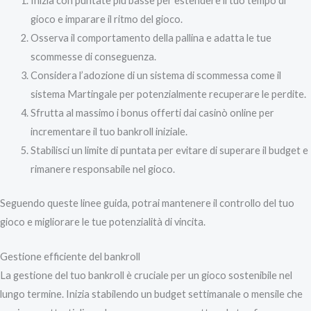
Inizia con puntate più basse per estendere il tuo tempo di
gioco e imparare il ritmo del gioco.
Osserva il comportamento della pallina e adatta le tue
scommesse di conseguenza.
Considera l’adozione di un sistema di scommessa come il
sistema Martingale per potenzialmente recuperare le perdite.
Sfrutta al massimo i bonus offerti dai casinò online per
incrementare il tuo bankroll iniziale.
Stabilisci un limite di puntata per evitare di superare il budget e
rimanere responsabile nel gioco.
Seguendo queste linee guida, potrai mantenere il controllo del tuo
gioco e migliorare le tue potenzialità di vincita.
Gestione efficiente del bankroll
La gestione del tuo bankroll è cruciale per un gioco sostenibile nel
lungo termine. Inizia stabilendo un budget settimanale o mensile che