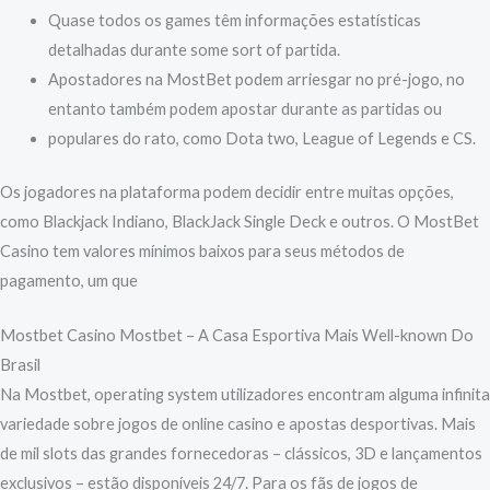
Quase todos os games têm informações estatísticas
detalhadas durante some sort of partida.
Apostadores na MostBet podem arriesgar no pré-jogo, no
entanto também podem apostar durante as partidas ou
populares do rato, como Dota two, League of Legends e CS.
Os jogadores na plataforma podem decidir entre muitas opções,
como Blackjack Indiano, BlackJack Single Deck e outros. O MostBet
Casino tem valores mínimos baixos para seus métodos de
pagamento, um que
Mostbet Casino Mostbet – A Casa Esportiva Mais Well-known Do
Brasil
Na Mostbet, operating system utilizadores encontram alguma infinita
variedade sobre jogos de online casino e apostas desportivas. Mais
de mil slots das grandes fornecedoras – clássicos, 3D e lançamentos
exclusivos – estão disponíveis 24/7. Para os fãs de jogos de