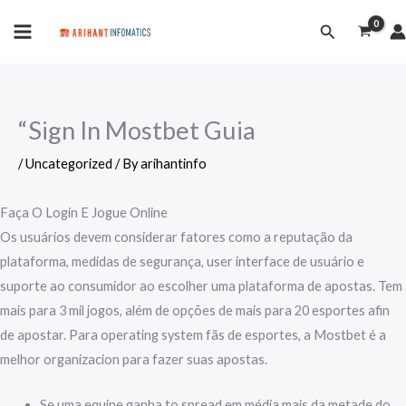
Skip
MAIN
Search
to
MENU
content
“Sign In Mostbet Guia
/
Uncategorized
/ By
arihantinfo
Faça O Login E Jogue Online
Os usuários devem considerar fatores como a reputação da
plataforma, medidas de segurança, user interface de usuário e
suporte ao consumidor ao escolher uma plataforma de apostas. Tem
mais para 3 mil jogos, além de opções de mais para 20 esportes afin
de apostar. Para operating system fãs de esportes, a Mostbet é a
melhor organizacion para fazer suas apostas.
Se uma equipe ganha to spread em média mais da metade do