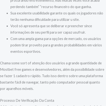
procurando entretenimento, mas muitas vezes você acaba
perdendo também” “recurso financeiro do que ganha.
Sua excelente usabilidade garante os quais os jogadores não
terão nenhuma dificuldade para utilizar u site.
Você só apresenta que se deliberar e preencher since
informações de seu perfil para ser capaz usufruir.
Com uma ampla gama para opções de mercado, os usuários
podem tirar proveito para grandes probabilidades em vários
eventos esportivos.
Chama some sort of atenção dos usuários a grande quantidade de
Mostbet free games e desenvolvedores, além da possibilidade sobre
se fazer 1 cadastro rápido. Tudo isso dentro sobre uma plataforma
bastante fácil de navegar, tanto pelo computador pessoal quanto
por aparelhos móveis.
Processo De Verificação Da Conta