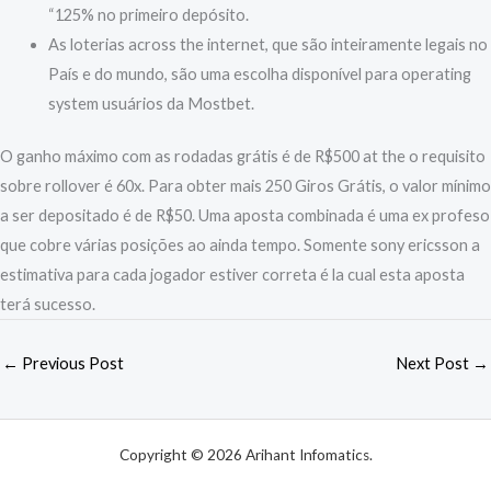
“125% no primeiro depósito.
As loterias across the internet, que são inteiramente legais no
País e do mundo, são uma escolha disponível para operating
system usuários da Mostbet.
O ganho máximo com as rodadas grátis é de R$500 at the o requisito
sobre rollover é 60x. Para obter mais 250 Giros Grátis, o valor mínimo
a ser depositado é de R$50. Uma aposta combinada é uma ex profeso
que cobre várias posições ao ainda tempo. Somente sony ericsson a
estimativa para cada jogador estiver correta é la cual esta aposta
terá sucesso.
←
Previous Post
Next Post
→
Copyright © 2026 Arihant Infomatics.