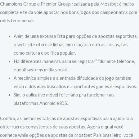
Champions Group e Premier Group realizada pela Mostbet é muito
completa e te da voie apostar nos bons jogos dos campeonatos com
odds fenomenais.
Além de uma extensa lista para opções de apostas esportivas,
o web-site oferece linhas em relação à outras coisas, tais
como cultura e política popular.
Há diferentes maneiras para se registrar” “durante telefone,
e-mail systems mídia social.
A mecânica simples e a entrada dificuldade do jogo também
virou o dos mais buscados e importantes games e-esportivos.
Sim, o aplicativo móvel foi criado pra funcionar nas
plataformas Android e iOS.
Confira, as melhores táticas de apostas esportivas para ajudá-lo a
obter lucros consistentes de suas apostas. Agora o qual você
conhece while opções de apostas da Mostbet País brasileiro, você