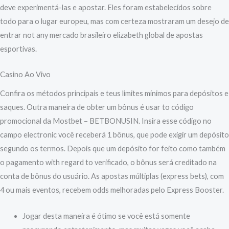
deve experimentá-las e apostar. Eles foram estabelecidos sobre
todo para o lugar europeu, mas com certeza mostraram um desejo de
entrar not any mercado brasileiro elizabeth global de apostas
esportivas.
Casino Ao Vivo
Confira os métodos principais e teus limites mínimos para depósitos e
saques. Outra maneira de obter um bônus é usar to código
promocional da Mostbet – BETBONUSIN. Insira esse código no
campo electronic você receberá 1 bônus, que pode exigir um depósito
segundo os termos. Depois que um depósito for feito como também
o pagamento with regard to verificado, o bônus será creditado na
conta de bônus do usuário. As apostas múltiplas (express bets), com
4 ou mais eventos, recebem odds melhoradas pelo Express Booster.
Jogar desta maneira é ótimo se você está somente