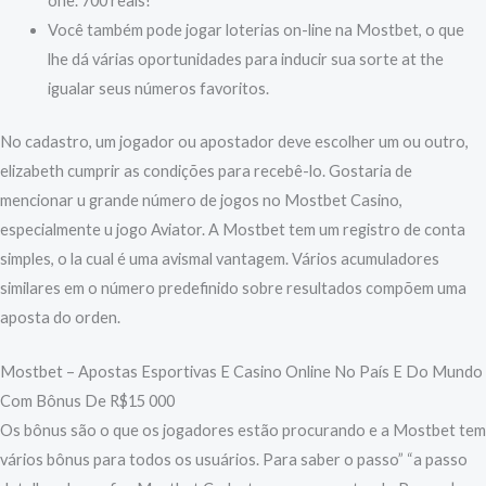
one. 700 reais!
Você também pode jogar loterias on-line na Mostbet, o que
lhe dá várias oportunidades para inducir sua sorte at the
igualar seus números favoritos.
No cadastro, um jogador ou apostador deve escolher um ou outro,
elizabeth cumprir as condições para recebê-lo. Gostaria de
mencionar u grande número de jogos no Mostbet Casino,
especialmente u jogo Aviator. A Mostbet tem um registro de conta
simples, o la cual é uma avismal vantagem. Vários acumuladores
similares em o número predefinido sobre resultados compõem uma
aposta do orden.
Mostbet – Apostas Esportivas E Casino Online No País E Do Mundo
Com Bônus De R$15 000
Os bônus são o que os jogadores estão procurando e a Mostbet tem
vários bônus para todos os usuários. Para saber o passo” “a passo