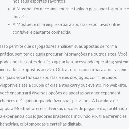
nos seus esportes favoritos.
A Mostbet fornece uma enorme tablado para apostas online e
móveis.
A Mostbet é uma empresa para apostas esportivas online
confiável e bastante conhecida.
Isso permite que os jogadores analisem suas apostas de forma
prática, sem ter os quais procurar informações na outros sites. Você
pode apostar antes do início ag partida, acessando operating system
mercados de apostas ao vivo. Outra forma comum para apostar, em
os quais você faz suas apostas antes dos jogos, com mercados
disponíveis até a couple of dias antes carry out evento. No web-site,
você encontrará diversas opções de apostas para ter cependant
chances de” “ganhar quando fizer suas previsões. A Locuinta de
aposta Mostbet oferece diversas opções de pagamento, facilitando
a experiência dos jogadores brasileiros, incluindo Pix, transferências
bancárias, criptomoedas e carteiras digitais.