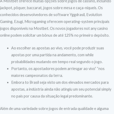
A Mostbet oferece muitas opções sobre jogos de cassino, incluindo
jackpot, pôquer, baccarat, jogos sobre mesa e caça-níqueis. Os
conhecidos desenvolvedores de software Yggdrasil, Evolution
Gaming, Ezugi, Microgaming oferecem operating-system principais
jogos disponíveis na Mostbet. Os novos jogadores not any casino
online podem solicitar um bônus de até 125% no primeiro depósito.
Ao escolher as apostas ao vivo, você pode produzir suas
apostas por uma partida na andamento, com while
probabilidades mudando em tempo real segundo o jogo.
Portanto, os apostadores podem arriesgar ao vivo” “nos
maiores campeonatos da terra.
Embora to Brasil seja visto um dos elevados mercados para
apostas, a indústria ainda não atingiu um seu potencial simply
no país por causa da situação legal predominante.
Além de uma variedade sobre jogos de entrada qualidade e alguma