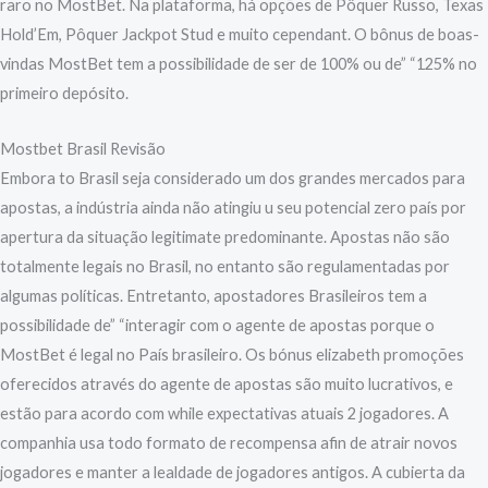
raro no MostBet. Na plataforma, há opções de Pôquer Russo, Texas
Hold’Em, Pôquer Jackpot Stud e muito cependant. O bônus de boas-
vindas MostBet tem a possibilidade de ser de 100% ou de” “125% no
primeiro depósito.
Mostbet Brasil Revisão
Embora to Brasil seja considerado um dos grandes mercados para
apostas, a indústria ainda não atingiu u seu potencial zero país por
apertura da situação legitimate predominante. Apostas não são
totalmente legais no Brasil, no entanto são regulamentadas por
algumas políticas. Entretanto, apostadores Brasileiros tem a
possibilidade de” “interagir com o agente de apostas porque o
MostBet é legal no País brasileiro. Os bónus elizabeth promoções
oferecidos através do agente de apostas são muito lucrativos, e
estão para acordo com while expectativas atuais 2 jogadores. A
companhia usa todo formato de recompensa afin de atrair novos
jogadores e manter a lealdade de jogadores antigos. A cubierta da