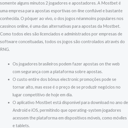
somente alguns minutos 2 jogadores e apostadores. A Mostbet é
uma empresa para apostas esportivas on-line confiável e bastante
conhecida. O pôquer ao vivo, o dos jogos néanmoins populares nos
cassinos online, é uma das alternativas para apostas da Mostbet.
Como todos eles são licenciados e administrados por empresas de
software conceituadas, todos os jogos são controlados através do
RNG.
Os jogadores brasileiros podem fazer apostas on the web
com segurança com a plataforma sobre apostas.
O custo entire dos bônus electronic promoções pode se
tornar alto, mas esse é o preço de se produzir negócios no
lugar competitivo de hoje em dia.
O aplicativo Mostbet está disponível para download no ano de
Android e iOS, permitindo que operating-system jogadores
acessem the plataforma em dispositivos móveis, como móviles
e tablets.