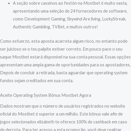
A seção sobre cassinos ao festón na Mostbet é muito vasta,
apresentando uma seleção de 24 fornecedores de software,
como Development Gaming, Skywind Are living, LuckyStreak,
Authentic Gambling, TVBet, e muitos outros!
Como esfuerzo, esta aposta acarreta algum risco, no entanto pode
ser juicioso se o teu palpite estiver correto. Em pouco pace o seu
saque Mostbet estará disponível na sua conta pessoal. Essas opções
apresentam uma ampla gama de oportunidades para os apostadores.
Depois de concluir a retirada, basta aguardar que operating system
fundos sejam creditados em sua conta.
Aceite Operating System Bônus Mostbet Agora
Dados mostram que o número de usuários registrados no website
oficial do Mostbet é superior a um milhão. Este bônus vale afin de
jogos selecionados elizabeth te oferece 100% de cashback em caso
de derrota. Para ter acesso a esta promoção, você deve realizar