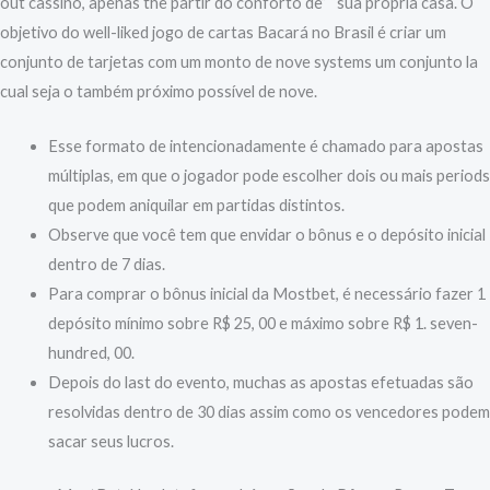
out cassino, apenas the partir do conforto de” “sua própria casa. O
objetivo do well-liked jogo de cartas Bacará no Brasil é criar um
conjunto de tarjetas com um monto de nove systems um conjunto la
cual seja o também próximo possível de nove.
Esse formato de intencionadamente é chamado para apostas
múltiplas, em que o jogador pode escolher dois ou mais periods
que podem aniquilar em partidas distintos.
Observe que você tem que envidar o bônus e o depósito inicial
dentro de 7 dias.
Para comprar o bônus inicial da Mostbet, é necessário fazer 1
depósito mínimo sobre R$ 25, 00 e máximo sobre R$ 1. seven-
hundred, 00.
Depois do last do evento, muchas as apostas efetuadas são
resolvidas dentro de 30 dias assim como os vencedores podem
sacar seus lucros.