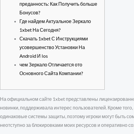
преданность: Как Получить больше
Бонусов?
Где найдем Актуальное Зеркало
1xbet На Сегодня?
Скачать 1xbet С Инструкциями
усовершенство Установки На
Android И Ios
чем Зеркало Отличается ото
Основного Сайта Компании?
На официальном сайте 1xbet представлены лицензированные 
новинки, поддерживала интерес пользователей. Кроме того
одинаковые системы защиты, поэтому игроки могут быть со
неотступно за блокировками моих ресурсов и оперативно со