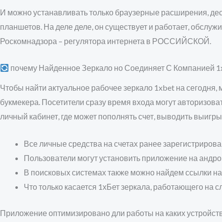
И можно устанавливать только браузерные расширения, де
планшетов. На деле деле, он существует и работает, обслужи
Роскомнадзора – регулятора интернета в РОССИЙСКОЙ.
почему Найденное Зеркало но Соединяет С Компанией 1
Чтобы найти актуальное рабочее зеркало 1xbet на сегодня
букмекера. Посетители сразу время входа могут авторизова
личный кабинет, где может пополнять счет, выводить выигр
Все личные средства на счетах ранее зарегистриров
Пользователи могут установить приложение на андрои
В поисковых системах также можно найдем ссылки на 
Что только касается 1хБет зеркала, работающего на 
Приложение оптимизировано дли работы на каких устройств