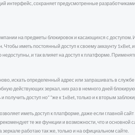
ющий интерфейс, сохраняет предусмотренные разработчикам
пании на предметы блокировок и касающихся с доступом. И
. Чтобы иметь постоянный доступ к своему аккаунту 1xBet,
о недоступны, и так влияет на доступ к платформе. Применя
ово, искать определенный адрес или запрашивать в службе
бную действующих зеркал, них раз в немного дней блокиру
и получить доступ но” “же к 1xBet, только и к вторым забло
зволяет иметь доступ к платформе, даже если главной сайт
 рекомендует те же функции и возможности, что и основной 
 зеркале работаю так же, только и на официальном сайте.