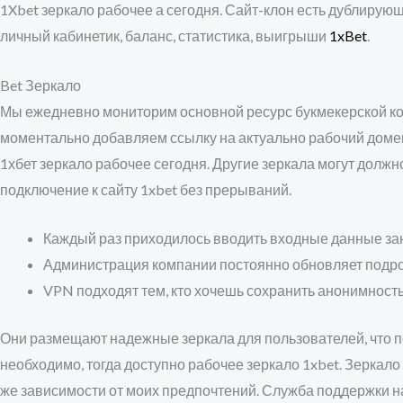
1Xbet зеркало рабочее а сегодня. Сайт-клон есть дублиру
личный кабинетик, баланс, статистика, выигрыши
1xBet
.
Bet Зеркало
Мы ежедневно мониторим основной ресурс букмекерской ком
моментально добавляем ссылку на актуально рабочий домен
1хбет зеркало рабочее сегодня. Другие зеркала могут должн
подключение к сайту 1xbet без прерываний.
Каждый раз приходилось вводить входные данные зан
Администрация компании постоянно обновляет подро
VPN подходят тем, кто хочешь сохранить анонимность 
Они размещают надежные зеркала для пользователей, что по
необходимо, тогда доступно рабочее зеркало 1xbet. Зеркало
же зависимости от моих предпочтений. Служба поддержки на