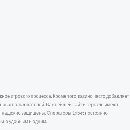
ое игрового процесса. Кроме того, казино часто добавляет
анных пользователей. Важнейшей сайт и зеркало имеют
дет надежно защищены. Операторы 1xbet постоянно
льно удобным и одним.