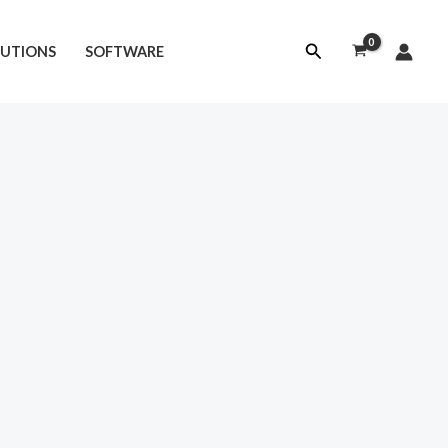
Search
LUTIONS
SOFTWARE