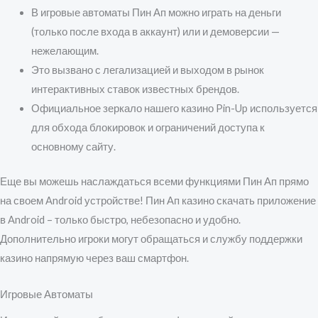
В игровые автоматы Пин Ап можно играть на деньги
(только после входа в аккаунт) или и демоверсии —
нежелающим.
Это вызвано с легализацией и выходом в рынок
интерактивных ставок известных брендов.
Официальное зеркало нашего казино Pin-Up используется
для обхода блокировок и ограничений доступа к
основному сайту.
Еще вы можешь наслаждаться всеми функциями Пин Ап прямо
на своем Android устройстве! Пин Ап казино скачать приложение
в Android – только быстро, небезопасно и удобно.
Дополнительно игроки могут обращаться и службу поддержки
казино напрямую через ваш смартфон.
Игровые Автоматы