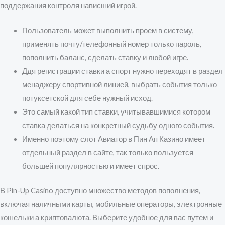
поддержания контроля нависший игрой.
Пользователь может выполнить проем в систему,
применять почту/телефонный номер только пароль,
пополнить баланс, сделать ставку и любой игре.
Ддя регистрации ставки а спорт нужно переходят в раздел
менаджеру спортивной линией, выбрать события только
потуксетской для себе нужный исход.
Это самый какой тип ставки, учитывавшимися котором
ставка делаться на конкретный судьбу одного события.
Именно поэтому слот Авиатор в Пин Ап Казино имеет
отдельный раздел в сайте, так только пользуется
большей популярностью и имеет спрос.
В Pin-Up Casino доступно множество методов пополнения,
включая наличными карты, мобильные операторы, электронные
кошельки а криптовалюта. Выберите удобное для вас путем и