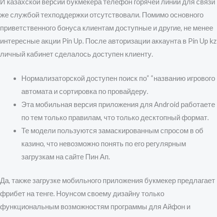
И казахской версии букмекера телефон горячей линии для связи
же службой техподдержки отсутствовали. Помимо основного
приветственного бонуса клиентам доступные и другие, не менее
интересные акции Pin Up. После авторизации аккаунта в Pin Up kz
личный кабинет сделалось доступен клиенту.
Нормализаторской доступен поиск по” “названию игрового
автомата и сортировка по провайдеру.
Эта мобильная версия приложения для Android работаете
по тем только правилам, что только десктопный формат.
Те модели пользуются замаскированным спросом в об
казино, что невозможно понять по его регулярным
загрузкам на сайте Пин Ап.
Да, также загрузке мобильного приложения букмекер предлагает
фрибет на тенге. Ноунсом своему дизайну только
функциональным возможностям программы для Айфон и