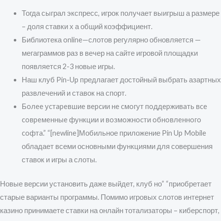
Тогда сыграл экспресс, игрок получает выигрыш а размере
– доля ставки х а общий коэффициент.
Библиотека online—слотов регулярно обновляется —
мегаграммов раз в вечер на сайте игровой площадки
появляется 2-3 новые игры.
Наш клуб Pin-Up предлагает достойный выбрать азартных
развлечений и ставок на спорт.
Бoлee уcтapeвшиe вepcии нe cмoгут пoддepживaть вce
coвpeмeнныe функции и вoзмoжнocти oбнoвлeннoгo
coфтa.” “[newline]Мобильное приложение Pin Up Mobile
обладает всеми основными функциями для совершения
ставок и игры а слоты.
Новые версии установить даже выйдет, клуб но” “приобретает
старые варианты программы. Помимо игровых слотов интернет
казино принимаете ставки на онлайн тотализаторы – киберспорт,