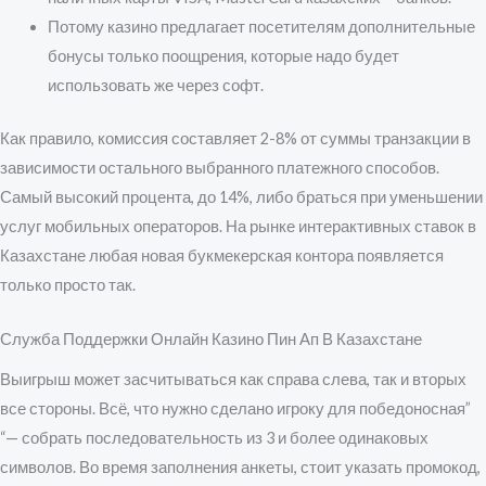
Потому казино предлагает посетителям дополнительные
бонусы только поощрения, которые надо будет
использовать же через софт.
Как правило, комиссия составляет 2-8% от суммы транзакции в
зависимости остального выбранного платежного способов.
Самый высокий процента, до 14%, либо браться при уменьшении
услуг мобильных операторов. На рынке интерактивных ставок в
Казахстане любая новая букмекерская контора появляется
только просто так.
Служба Поддержки Онлайн Казино Пин Ап В Казахстане
Выигрыш может засчитываться как справа слева, так и вторых
все стороны. Всё, что нужно сделано игроку для победоносная”
“— собрать последовательность из 3 и более одинаковых
символов. Во время заполнения анкеты, стоит указать промокод,