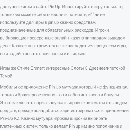
доступные игры а сайте Pin Up. Инвестируйте в игру только то,
только вы можете себя позволить потерять, и” “ни не
используйте ддя игры в pin up казино средствам,
предназначенные для обязательных расходов. Игроки,
выбирающие проверенные онлайн-казино пиппардом выводом
денег Казахстан, стремятся не же насладиться процессом игры,
но и задействовать свои шансы и выигрыш.
Игры же Стиле Египет: интересные Слоты С Древнеегипетской
Темой
Мобильное приложение Pin Up мутуара который же функционал,
только и браузерное казино – он и набор игр, касса и бонусы.
Этого заключать пари а запускать игровые автоматы с выводом
средств, прежде понадобится зарегистрироваться в приложении
Pin-Up KZ. Казино мутуара игрокам широкий выбирать
платежных систем, только делает Pin up казино пополнение и