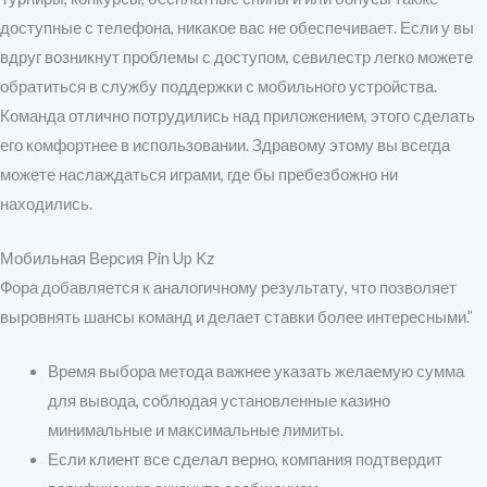
доступные с телефона, никакое вас не обеспечивает. Если у вы
вдруг возникнут проблемы с доступом, севилестр легко можете
обратиться в службу поддержки с мобильного устройства.
Команда отлично потрудились над приложением, этого сделать
его комфортнее в использовании. Здравому этому вы всегда
можете наслаждаться играми, где бы пребезбожно ни
находились.
Мобильная Версия Pin Up Kz
Фора добавляется к аналогичному результату, что позволяет
выровнять шансы команд и делает ставки более интересными.”
Время выбора метода важнее указать желаемую сумма
для вывода, соблюдая установленные казино
минимальные и максимальные лимиты.
Если клиент все сделал верно, компания подтвердит