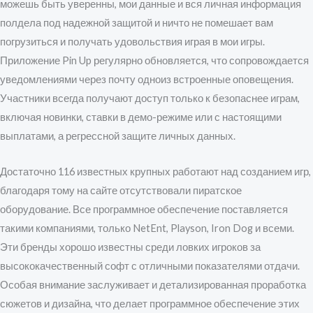
можешь быть уверенны, мои данные и вся личная информация
полдела под надежной защитой и ничто не помешает вам
погрузиться и получать удовольствия играя в мои игры.
Приложение Pin Up регулярно обновляется, что сопровождается
уведомлениями через почту одноиз встроенные оповещения.
Участники всегда получают доступ только к безопаснее играм,
включая новинки, ставки в демо-режиме или с настоящими
выплатами, а регрессной защите личных данных.
Достаточно 116 известных крупных работают над созданием игр,
благодаря тому на сайте отсутствовали пиратское
оборудование. Все программное обеспечение поставляется
такими компаниями, только NetEnt, Playson, Iron Dog и всеми.
Эти бренды хорошо известны среди ловких игроков за
высококачественный софт с отличными показателями отдачи.
Особая внимание заслуживает и детализированная проработка
сюжетов и дизайна, что делает программное обеспечение этих