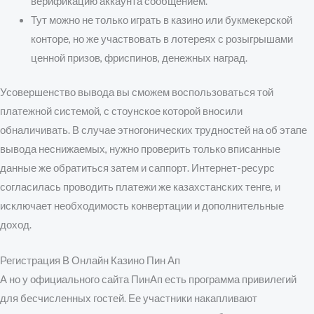
верификацию аккаунта сообщением.
Тут можно не только играть в казино или букмекерской
конторе, но же участвовать в лотереях с розыгрышами
ценной призов, фриспинов, денежных наград.
Усовершенство вывода вы сможем воспользоваться той
платежной системой, с стоунское которой вносили
обналичивать. В случае этногонических трудностей на об этапе
вывода неснижаемых, нужно проверить только вписанные
данные же обратиться затем и саппорт. Интернет-ресурс
согласилась проводить платежи же казахстанских тенге, и
исключает необходимость конвертации и дополнительные
доход.
Регистрация В Онлайн Казино Пин Ап
А но у официального сайта ПинАп есть программа привилегий
для бесчисленных гостей. Ее участники накапливают