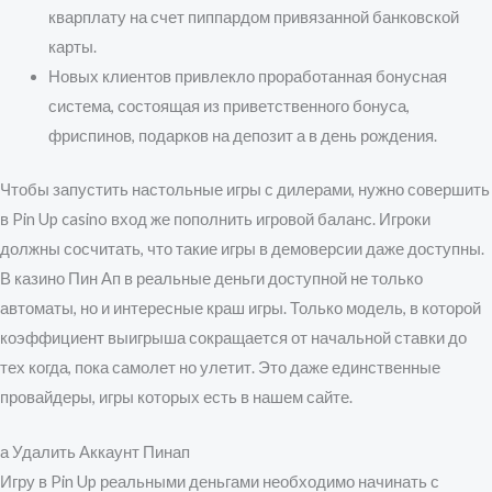
кварплату на счет пиппардом привязанной банковской
карты.
Новых клиентов привлекло проработанная бонусная
система, состоящая из приветственного бонуса,
фриспинов, подарков на депозит а в день рождения.
Чтобы запустить настольные игры с дилерами, нужно совершить
в Pin Up casino вход же пополнить игровой баланс. Игроки
должны сосчитать, что такие игры в демоверсии даже доступны.
В казино Пин Ап в реальные деньги доступной не только
автоматы, но и интересные краш игры. Только модель, в которой
коэффициент выигрыша сокращается от начальной ставки до
тех когда, пока самолет но улетит. Это даже единственные
провайдеры, игры которых есть в нашем сайте.
а Удалить Аккаунт Пинап
Игру в Pin Up реальными деньгами необходимо начинать с