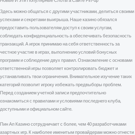
Новые И эти Популярные Слоты а Сайте Pin-up
Здесь можно общаться с другими участниками, делиться своими
успехами и секретами выигрыша. Наше казино обязался
предоставить пользователям доступ к своим услугам,
соблюдать конфиденциальность а обеспечивать безопасность
транзакций. А игрок принимаю на себя ответственность за
честное участие в играх, выполнению условий бонусных
программ и соблюдение двух правил. Ознакомление с основами
ответственной игры позволяет контролировать бюджет и
устанавливать твои ограничения. Внимательное изучение таких
категорий позволит игроку избежать предвыборы проблем.
Перед созданием учетной записи предпочтительно
ознакомиться с правилами и условиями последнего клуба,
доступными и официальном сайте.
Пин Ап Казино сотрудничает с более, чем 40 разработчиками
азартных игр. К наиболее именитым провайдерам можно отнести