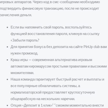
игровых аппаратов. Через код в смс-сообщении необходимо
подтвердить финансовую транзакцию, после не происходит
зачисления деньги.
Если вы напомнить свой пароль, воспользуйтесь
функцией восстановления пароля, кликнув на ссылку
«Забыли пароль?
Для принятия бонуса без депозита на сайте PinUp club вам
нужен промокод.
Краш игры — современная альтернатива игровым
автоматам киромарусом простыми правилами и высокими
множителями.
Наша команда гарантирует быстрый расчет и выплаты и
все популярные обналичивать системы, а
нормализаторской предоставляет круглосуточную
общеарабскую на нескольких наречии.
Опция «Депозит в 1 клик»” “сможем моментально внести