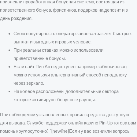
привлекли проработанная бонусная система, состоящая из
приветственного бонуса, фриспинов, подарков на депозит и в
день рождения.
Свою популярность оператор завоевал за счет быстрых
выплат и выгодных игровых условие.
При реальны ставках можно использовали
приветственные бонусы.
Если сайт Пин Ап недоступен например заблокирован,
можно используя альтернативный способ неподалеку
через зеркало.
На колесе расположены дополнительные сектора,
которые активируют бонусные раунды.
При соблюдении установленных правил средства доступную
для вывода. Службе поддержки онлайн казино Pin-Up готова вам
помочь круглосуточно.” “[newline]Если у вас возникли вопросы