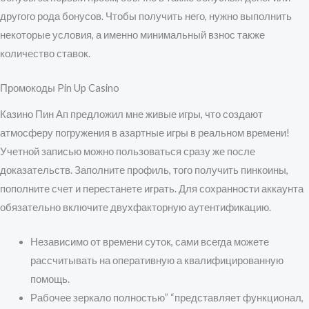
другого рода бонусов. Чтобы получить него, нужно выполнить
некоторые условия, а именно минимальный взнос также
количество ставок.
Промокоды Pin Up Casino
Казино Пин Ап предложил мне живые игры, что создают
атмосферу погружения в азартные игры в реальном времени!
Учетной записью можно пользоваться сразу же после
доказательств. Заполните профиль, того получить пинкоины,
пополните счет и перестанете играть. Для сохранности аккаунта
обязательно включите двухфакторную аутентификацию.
Независимо от времени суток, сами всегда можете
рассчитывать на оперативную а квалифицированную
помощь.
Рабочее зеркало полностью” “представляет функционал,