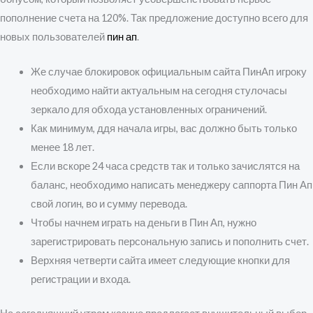
пополнение счета на 120%. Так предложение доступно всего для
новых пользователей
пин ап
.
Же случае блокировок официальным сайта ПинАп игроку
необходимо найти актуальным на сегодня стулочасы
зеркало для обхода установленных ограничений.
Как минимум, ддя начала игры, вас должно быть только
менее 18 лет.
Если вскоре 24 часа средств так и только зачислятся на
баланс, необходимо написать менеджеру саппорта Пин Ап
свой логин, во и сумму перевода.
Чтобы начнем играть на деньги в Пин Ап, нужно
зарегистрировать персональную запись и пополнить счет.
Верхняя четверти сайта имеет следующие кнопки для
регистрации и входа.