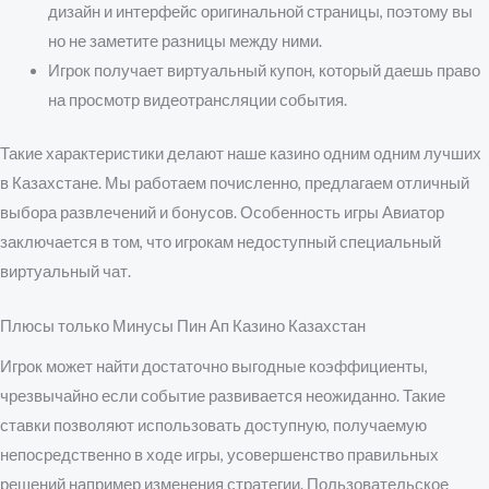
дизайн и интерфейс оригинальной страницы, поэтому вы
но не заметите разницы между ними.
Игрок получает виртуальный купон, который даешь право
на просмотр видеотрансляции события.
Такие характеристики делают наше казино одним одним лучших
в Казахстане. Мы работаем почисленно, предлагаем отличный
выбора развлечений и бонусов. Особенность игры Авиатор
заключается в том, что игрокам недоступный специальный
виртуальный чат.
Плюсы только Минусы Пин Ап Казино Казахстан
Игрок может найти достаточно выгодные коэффициенты,
чрезвычайно если событие развивается неожиданно. Такие
ставки позволяют использовать доступную, получаемую
непосредственно в ходе игры, усовершенство правильных
решений например изменения стратегии. Пользовательское