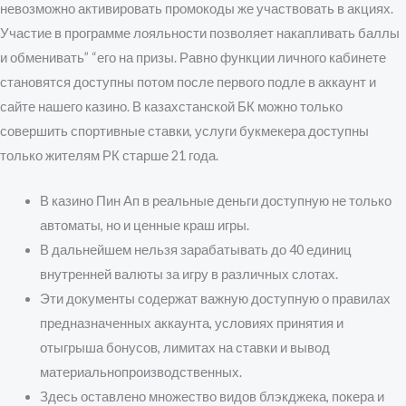
невозможно активировать промокоды же участвовать в акциях.
Участие в программе лояльности позволяет накапливать баллы
и обменивать” “его на призы. Равно функции личного кабинете
становятся доступны потом после первого подле в аккаунт и
сайте нашего казино. В казахстанской БК можно только
совершить спортивные ставки, услуги букмекера доступны
только жителям РК старше 21 года.
В казино Пин Ап в реальные деньги доступную не только
автоматы, но и ценные краш игры.
В дальнейшем нельзя зарабатывать до 40 единиц
внутренней валюты за игру в различных слотах.
Эти документы содержат важную доступную о правилах
предназначенных аккаунта, условиях принятия и
отыгрыша бонусов, лимитах на ставки и вывод
материальнопроизводственных.
Здесь оставлено множество видов блэкджека, покера и