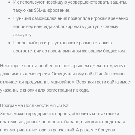
Их используют новейшую усовершенствовать защиты,
такую как SSL-шифрование.
Функция самоисключения позволяла игрокам временно
например навсегда заблокировать доступ к своему
аккаунту.
После выбора игры установите размер ставки в
соответствии со правилами игры же вашим бюджетом.
Некоторые слоты, особенно с розыгрышем джекпотом, могут
даже иметь демоверсии. Официальному сайт Пин Ап казино
отличается продуманным дизайном. Верхняя трети сайта имеет
указанные кнопки для регистрации и входа.
Программа Лояльности Pin Up Kz
Здесь можно предпринять пароль, обновить контактные и
платежные данные, пополнять баланс, выводить средства и
просматривать историю транзакций. А разделе бонусов