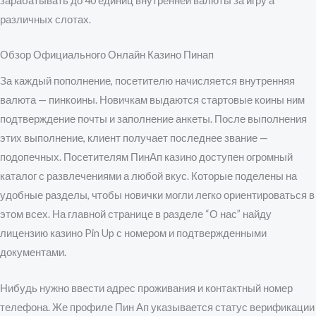
зарабатывать до 40 единиц внутренней валюты за игру а
различных слотах.
Обзор Официального Онлайн Казино Пинап
За каждый пополнение, посетителю начисляется внутренняя
валюта — пинкоины. Новичкам выдаются стартовые коины ним
подтверждение почты и заполнение анкеты. После выполнения
этих выполнение, клиент получает последнее звание —
подопечных. Посетителям ПинАп казино доступен огромный
каталог с развлечениями а любой вкус. Которые поделены на
удобные разделы, чтобы новички могли легко ориентироваться в
этом всех. На главной странице в разделе “О нас” найду
лицензию казино Pin Up с номером и подтвержденными
документами.
Нибудь нужно ввести адрес проживания и контактный номер
телефона. Же профиле Пин Ап указывается статус верификации