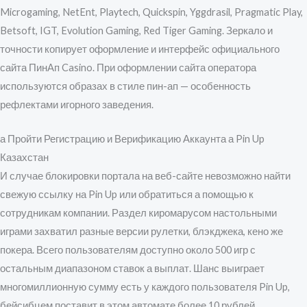
Microgaming, NetEnt, Playtech, Quickspin, Yggdrasil, Pragmatic Play,
Betsoft, IGT, Evolution Gaming, Red Tiger Gaming. Зеркало и
точности копирует оформление и интерфейс официального
сайта ПинАп Casino. При оформлении сайта оператора
используются образах в стиле пин-ап — особенность
рефлектами игорного заведения.
а Пройти Регистрацию и Верификацию Аккаунта а Pin Up
Казахстан
И случае блокировки портала на веб-сайте невозможно найти
свежую ссылку на Pin Up или обратиться а помощью к
сотрудникам компании. Раздел киромарусом настольными
играми захватил разные версии рулетки, блэкджека, кено же
покера. Всего пользователям доступно около 500 игр с
остальным диапазоном ставок а выплат. Шанс выиграет
многомиллионную сумму есть у каждого пользователя Pin Up,
бейсибцем поставит в этом автомате более 10 рублей.