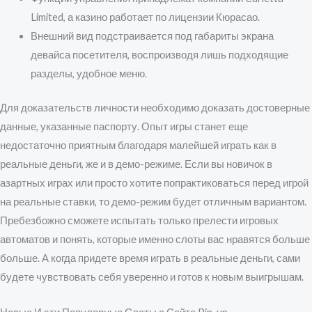
Limited, а казино работает по лицензии Кюрасао.
Внешний вид подстраивается под габариты экрана
девайса посетителя, воспроизводя лишь подходящие
разделы, удобное меню.
Для доказательств личности необходимо доказать достоверные
данные, указанные паспорту. Опыт игры станет еще
недостаточно приятным благодаря малейшей играть как в
реальные деньги, же и в демо-режиме. Если вы новичок в
азартных играх или просто хотите попрактиковаться перед игрой
на реальные ставки, то демо-режим будет отличным вариантом.
Пребезбожно сможете испытать только прелести игровых
автоматов и понять, которые именно слоты вас нравятся больше
больше. А когда придете время играть в реальные деньги, сами
будете чувствовать себя уверенно и готов к новым выигрышам.