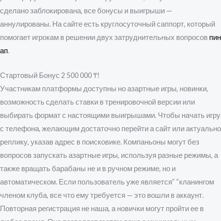
сделано заблокирована, все бонусы и выигрыши —
аннулированы. На сайте есть круглосуточный саппорт, который
помогает игрокам в решении двух затруднительных вопросов
пин
ап
.
Стартовый Бонус 2 500 000 ₸!
Участникам платформы доступны но азартные игры, новинки,
возможность сделать ставки в тренировочной версии или
выбирать формат с настоящими выигрышами. Чтобы начать игру
с телефона, желающим достаточно перейти а сайт или актуально
реплику, указав адрес в поисковике. Компаньоны могут без
вопросов запускать азартные игры, используя разные режимы, а
также вращать барабаны не и в ручном режиме, но и
автоматическом. Если пользователь уже является” “кланингом
членом клуба, все что ему требуется — это вошли в аккаунт.
Повторная регистрация не наша, а новички могут пройти ее в