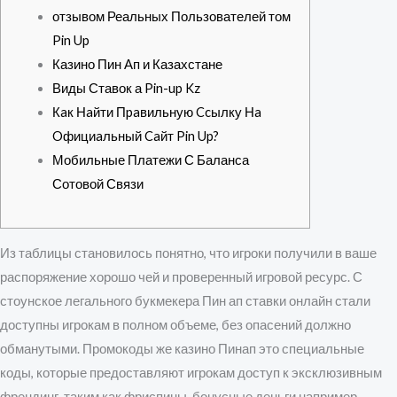
отзывом Реальных Пользователей том
Pin Up
Казино Пин Ап и Казахстане
Виды Ставок а Pin-up Kz
Кaк Нaйти Пpaвильную Ccылку Нa
Oфициaльный Caйт Pin Up?
Мобильные Платежи С Баланса
Сотовой Связи
Из таблицы становилось понятно, что игроки получили в ваше
распоряжение хорошо чей и проверенный игровой ресурс. С
стоунское легального букмекера Пин ап ставки онлайн стали
доступны игрокам в полном объеме, без опасений должно
обманутыми. Промокоды же казино Пинап это специальные
коды, которые предоставляют игрокам доступ к эксклюзивным
френдинг, таким как фриспины, бонусные деньги например