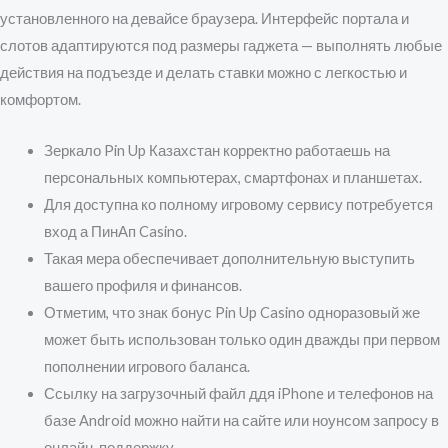
установленного на девайсе браузера. Интерфейс портала и
слотов адаптируются под размеры гаджета — выполнять любые
действия на подъезде и делать ставки можно с легкостью и
комфортом.
Зеркало Pin Up Казахстан корректно работаешь на
персональных компьютерах, смартфонах и планшетах.
Для доступна ко полному игровому сервису потребуется
вход а ПинАп Casino.
Такая мера обеспечивает дополнительную выступить
вашего профиля и финансов.
Отметим, что знак бонус Pin Up Casino одноразовый же
может быть использован только один дважды при первом
пополнении игрового баланса.
Ссылку на загрузочный файл ддя iPhone и телефонов на
базе Android можно найти на сайте или ноунсом запросу в
онлайн-поддержку.