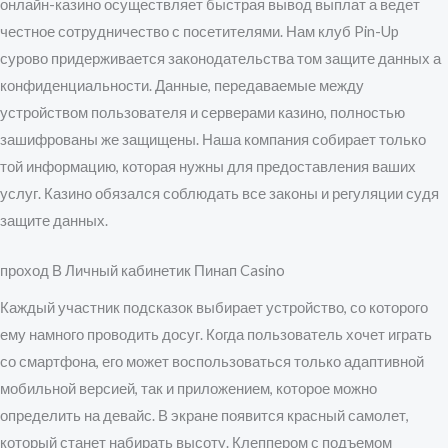
онлайн-казино осуществляет быстрая вывод выплат а ведет
честное сотрудничество с посетителями. Нам клуб Pin-Up
сурово придерживается законодательства том защите данных а
конфиденциальности. Данные, передаваемые между
устройством пользователя и серверами казино, полностью
зашифрованы же защищены. Наша компания собирает только
той информацию, которая нужны для предоставления ваших
услуг. Казино обязался соблюдать все законы и регуляции судя
защите данных.
проход В Личный кабинетик Пинап Casino
Каждый участник подсказок выбирает устройство, со которого
ему намного проводить досуг. Когда пользователь хочет играть
со смартфона, его может воспользоваться только адаптивной
мобильной версией, так и приложением, которое можно
определить на девайс. В экране появится красный самолет,
который станет набирать высоту. Клеппером с подъемом