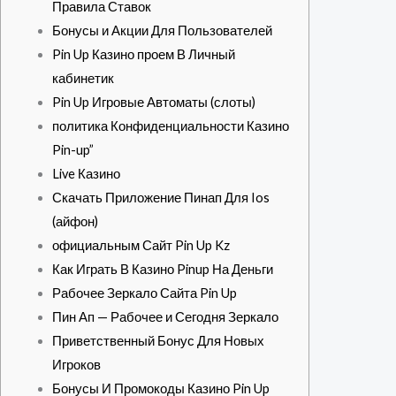
Правила Ставок
Бонусы и Акции Для Пользователей
Pin Up Казино проем В Личный
кабинетик
Pin Up Игровые Автоматы (слоты)
политика Конфиденциальности Казино
Pin-up”
Live Казино
Скачать Приложение Пинап Для Ios
(айфон)
официальным Сайт Pin Up Kz
Как Играть В Казино Pinup На Деньги
Рабочее Зеркало Сайта Pin Up
Пин Ап — Рабочее и Сегодня Зеркало
Приветственный Бонус Для Новых
Игроков
Бонусы И Промокоды Казино Pin Up