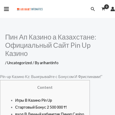
Skip
MAIN
Search
to
MENU
content
Пин Ап Казино а Казахстане:
Официальный Сайт Pin Up
Казино
/
Uncategorized
/ By
arihantinfo
Pin-up Казино Kz: Выигрывайте с Бонусом И Фриспинами!”
Content
Игры В Казино Pin Up
Стартовый Бонус 2 500 000 ₸!
вход В Личный кабинетик Пинап Casino