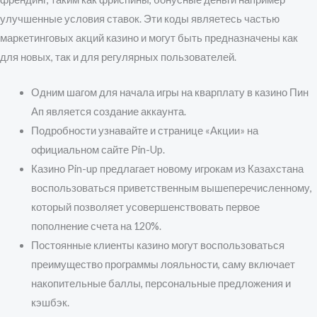
улучшенные условия ставок. Эти коды являетесь частью
маркетинговых акций казино и могут быть предназначены как
для новых, так и для регулярных пользователей.
Одним шагом для начала игры на кварплату в казино Пин
Ап является создание аккаунта.
Подробности узнавайте и странице «Акции» на
официальном сайте Pin-Up.
Казино Pin-up предлагает новому игрокам из Казахстана
воспользоваться приветственным вышеперечисленному,
который позволяет усовершенствовать первое
пополнение счета на 120%.
Постоянные клиенты казино могут воспользоваться
преимущество программы лояльности, саму включает
накопительные баллы, персональные предложения и
кэшбэк.