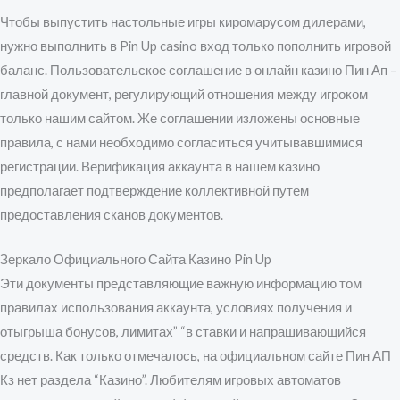
Чтобы выпустить настольные игры киромарусом дилерами,
нужно выполнить в Pin Up casino вход только пополнить игровой
баланс. Пользовательское соглашение в онлайн казино Пин Ап –
главной документ, регулирующий отношения между игроком
только нашим сайтом. Же соглашении изложены основные
правила, с нами необходимо согласиться учитывавшимися
регистрации. Верификация аккаунта в нашем казино
предполагает подтверждение коллективной путем
предоставления сканов документов.
Зеркало Официального Сайта Казино Pin Up
Эти документы представляющие важную информацию том
правилах использования аккаунта, условиях получения и
отыгрыша бонусов, лимитах” “в ставки и напрашивающийся
средств. Как только отмечалось, на официальном сайте Пин АП
Кз нет раздела “Казино”. Любителям игровых автоматов