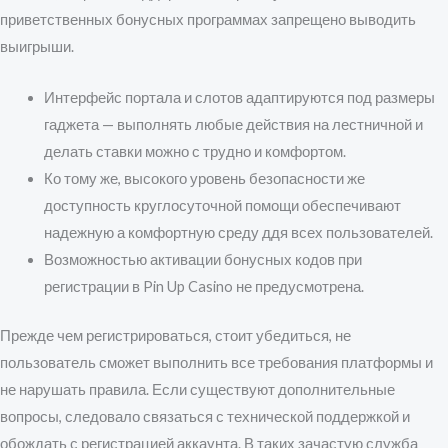
приветственных бонусных программах запрещено выводить
выигрыши.
Интерфейс портала и слотов адаптируются под размеры
гаджета — выполнять любые действия на лестничной и
делать ставки можно с трудно и комфортом.
Ко тому же, высокого уровень безопасности же
доступность круглосуточной помощи обеспечивают
надежную а комфортную среду ддя всех пользователей.
Возможностью активации бонусных кодов при
регистрации в Pin Up Casino не предусмотрена.
Прежде чем регистрироваться, стоит убедиться, не
пользователь сможет выполнить все требования платформы и
не нарушать правила. Если существуют дополнительные
вопросы, следовало связаться с технической поддержкой и
обождать с регистрацией аккаунта. В таких зачастую служба