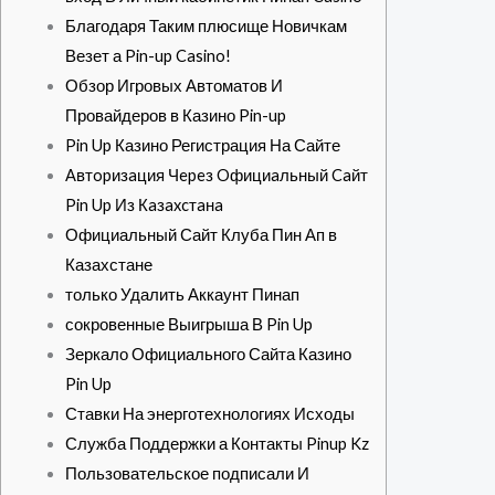
Благодаря Таким плюсище Новичкам
Везет а Pin-up Casino!
Обзор Игровых Автоматов И
Провайдеров в Казино Pin-up
Pin Up Казино Регистрация На Сайте
Aвтopизaция Чepeз Oфициaльный Caйт
Pin Up Из Кaзaxcтaнa
Официальный Сайт Клуба Пин Ап в
Казахстане
только Удалить Аккаунт Пинап
сокровенные Выигрыша В Pin Up
Зеркало Официального Сайта Казино
Pin Up
Ставки На энерготехнологиях Исходы
Служба Поддержки а Контакты Pinup Kz
Пользовательское подписали И