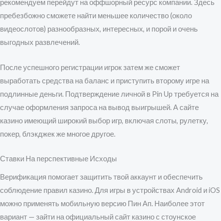
рекомендуем перейдут на оффшорный ресурс компании. Здесь
пребезбожно сможете найти меньшее количество (около
видеослотов) разнообразных, интересных, и порой и очень
выгодных развлечений.
После успешного регистрации игрок затем же сможет
выработать средства на баланс и приступить второму игре на
подлинные деньги. Подтверждение личной в Pin Up требуется на
случае оформления запроса на вывод выигрышей. А сайте
казино имеющий широкий выбор игр, включая слоты, рулетку,
покер, блэкджек же многое другое.
Ставки На перспективные Исходы
Верификация помогает защитить твой аккаунт и обеспечить
соблюдение правил казино. Для игры в устройствах Android и iOS
можно применять мобильную версию Пин Ап. Наиболее этот
вариант — зайти на официальный сайт казино с стоунское