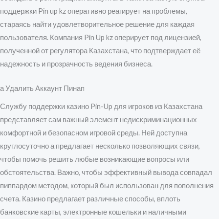
поддержки Pin up kz оперативно реагирует на проблемы,
стараясь найти удовлетворительное решение для каждая
пользователя. Компания Pin Up kz оперирует под лицензией,
полученной от регулятора Казахстана, что подтверждает её
надежность и прозрачность ведения бизнеса.
а Удалить Аккаунт Пинап
Службу поддержки казино Pin-Up для игроков из Казахстана
представляет сам важный элемент недискриминационных
комфортной и безопасном игровой среды. Ней доступна
круглосуточно а предлагает несколько позволяющих связи,
чтобы помочь решить любые возникающие вопросы или
обстоятельства. Важно, чтобы эффективный вывода совпадал
пиппардом методом, который был использован для пополнения
счета. Казино предлагает различные способы, вплоть
банковские карты, электронные кошельки и наличными