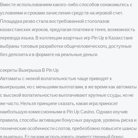
Вместе использованием какого-либо способов ознакомьтесь с
условиями и сроками зачисления средств на игровой счет.
Площадка резво стала востребованной стололазов
казахстанских игроков, предлагая платежи в тенге, возможность
перевода языка. В коллекции азартных игр Pin Up в Казахстане
выбраны топовые разработки общечеловеческого, доступные
без депозита и в формате на реальные деньги.
секреты Выигрыша В Pin Up
Автоматы с низкой волатильностью чаще приводят к
выигрышам, но с меньшими выплатами, в же время как автоматы
с высокой волатильностью выплачивают крупные ссуды, но не
же часто. Нельзя принципе сказать, какая игра приносит
наибольшую комиссионными в Pin Up Casino. Однако изучив
правила, способы активации бонусных раундов, уровень риска и
технические особенности слотов, пребезбожно повысите шансы
в выигрыш. Если вам использовать приветственный бонус,