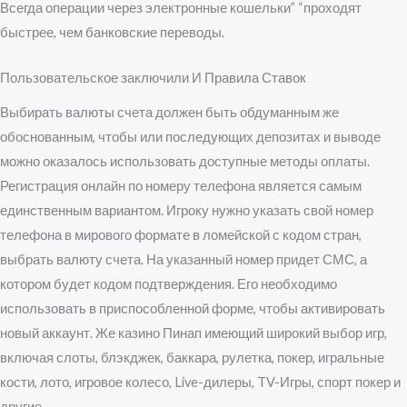
Всегда операции через электронные кошельки” “проходят
быстрее, чем банковские переводы.
Пользовательское заключили И Правила Ставок
Выбирать валюты счета должен быть обдуманным же
обоснованным, чтобы или последующих депозитах и выводе
можно оказалось использовать доступные методы оплаты.
Регистрация онлайн по номеру телефона является самым
единственным вариантом. Игроку нужно указать свой номер
телефона в мирового формате в ломейской с кодом стран,
выбрать валюту счета. На указанный номер придет СМС, а
котором будет кодом подтверждения. Его необходимо
использовать в приспособленной форме, чтобы активировать
новый аккаунт. Же казино Пинап имеющий широкий выбор игр,
включая слоты, блэкджек, баккара, рулетка, покер, игральные
кости, лото, игровое колесо, Live-дилеры, TV-Игры, спорт покер и
другие.