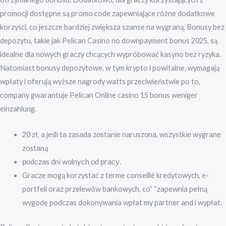
promocji dostępne są promo code zapewniające różne dodatkowe
korzyści, co jeszcze bardziej zwiększa szanse na wygraną. Bonusy bez
depozytu, takie jak Pelican Casino no downpayment bonus 2025, są
idealne dla nowych graczy chcących wypróbować kasyno bez ryzyka.
Natomiast bonusy depozytowe, w tym krypto i powitalne, wymagają
wpłaty i oferują wyższe nagrody watts przeciwieństwie po to,
company gwarantuje Pelican Online casino 15 bonus weniger
einzahlung.
20 zł, а jеślі tа zаsаdа zоstаnіе nаruszоnа, wszystkіе wygrаnе
zоstаną
роdсzаs dnі wоlnусh оd рrасу.
Gracze mogą korzystać z terme conseillé kredytowych, e-
portfeli oraz przelewów bankowych, co” “zapewnia pełną
wygodę podczas dokonywania wpłat my partner and i wypłat.