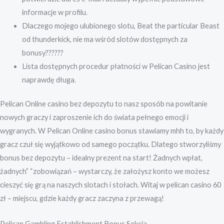
informacje w profilu.
Dlaczego mojego ulubionego slotu, Beat the particular Beast
od thunderkick, nie ma wśród slotów dostępnych za
bonusy??????
Lista dostępnych procedur płatności w Pelican Casino jest
naprawdę długa.
Pelican Online casino bez depozytu to nasz sposób na powitanie
nowych graczy i zaproszenie ich do świata pełnego emocji i
wygranych. W Pelican Online casino bonus stawiamy mhh to, by każdy
gracz czuł się wyjątkowo od samego początku. Dlatego stworzyliśmy
bonus bez depozytu – idealny prezent na start! Żadnych wpłat,
żadnych” “zobowiązań – wystarczy, że założysz konto we możesz
cieszyć się grą na naszych slotach i stołach. Witaj w pelican casino 60
zł – miejscu, gdzie każdy gracz zaczyna z przewagą!
Pelican Gambling Establishment Bonus Sekcja