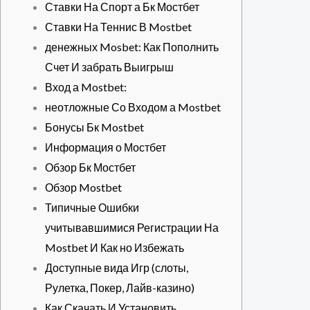
Ставки На Спорт а Бк Мостбет
Ставки На Теннис В Mostbet
денежных Mosbet: Как Пополнить
Счет И забрать Выигрыш
Вход а Mostbet:
неотложные Со Входом а Mostbet
Бонусы Бк Mostbet
Информация о Мостбет
Обзор Бк Мостбет
Обзор Mostbet
Типичные Ошибки
учитывавшимися Регистрации На
Mostbet И Как но Избежать
Доступные вида Игр (слоты,
Рулетка, Покер, Лайв-казино)
Как Скачать И Установить