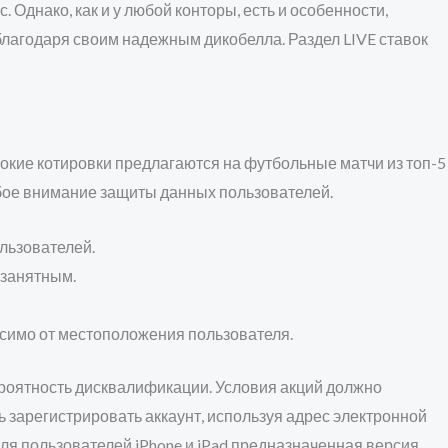
Однако, как и у любой конторы, есть и особенности,
 благодаря своим надежным дикобелла. Раздел LIVE ставок
кие котировки предлагаются на футбольные матчи из топ-5
обое внимание защиты данных пользователей.
льзователей.
 занятным.
исимо от местоположения пользователя.
вероятность дисквалификации. Условия акций должно
 зарегистрировать аккаунт, используя адрес электронной
ля пользователей iPhone и iPad предназначенная версия