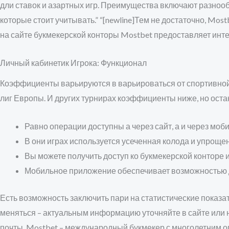
дли ставок и азартных игр. Преимущества включают разнооб
которые стоит учитывать.” “[newline]Тем не достаточно, Mo
на сайте букмекерской конторы Mostbet предоставляет инт
Личный кабинетик Игрока: Функционал
Коэффициенты варьируются в варьироваться от спортивной
лиг Европы. И других турнирах коэффициенты ниже, но ост
Равно операции доступны а через сайт, а и через мо
В они играх используется усеченная колода и упроще
Вы можете получить доступ ко букмекерской конторе и
Мобильное приложение обеспечивает возможностью де
Есть возможность заключить пари на статистические показа
меняться – актуальным информацию уточняйте в сайте или 
почты. Mostbet – международный букмекер с многолетним о