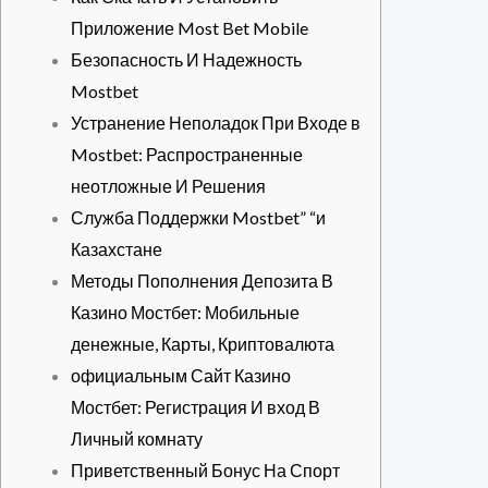
Приложение Most Bet Mobile
Безопасность И Надежность
Mostbet
Устранение Неполадок При Входе в
Mostbet: Распространенные
неотложные И Решения
Служба Поддержки Mostbet” “и
Казахстане
Методы Пополнения Депозита В
Казино Мостбет: Мобильные
денежные, Карты, Криптовалюта
официальным Сайт Казино
Мостбет: Регистрация И вход В
Личный комнату
Приветственный Бонус На Спорт