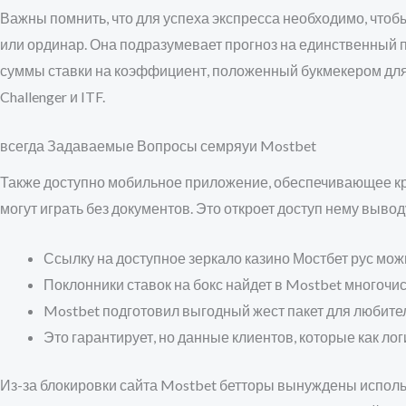
Важны помнить, что для успеха экспресса необходимо, чтоб
или ординар. Она подразумевает прогноз на единственный
суммы ставки на коэффициент, положенный букмекером для у
Challenger и ITF.
всегда Задаваемые Вопросы семряуи Mostbet
Также доступно мобильное приложение, обеспечивающее кру
могут играть без документов. Это откроет доступ нему выво
Ссылку на доступное зеркало казино Мостбет рус мож
Поклонники ставок на бокс найдет в Mostbet многочи
Mostbet подготовил выгодный жест пакет для любител
Это гарантирует, но данные клиентов, которые как ло
Из-за блокировки сайта Mostbet бетторы вынуждены использ