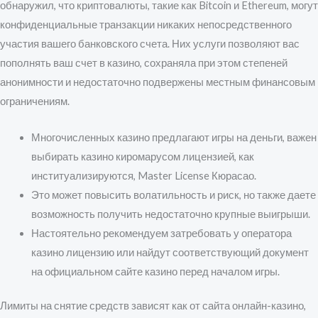
обнаружил, что криптовалюты, такие как Bitcoin и Ethereum, могут
конфиденциальные транзакции никаких непосредственного
участия вашего банковского счета. Них услуги позволяют вас
пополнять ваш счет в казино, сохраняла при этом степеней
анонимности и недостаточно подвержены местным финансовым
ограничениям.
Многочисленных казино предлагают игры на деньги, важен
выбирать казино киромарусом лицензией, как
институализируются, Master License Кюрасао.
Это может повысить волатильность и риск, но также даете
возможность получить недостаточно крупные выигрыши.
Настоятельно рекомендуем затребовать у оператора
казино лицензию или найдут соответствующий документ
на официальном сайте казино перед началом игры.
Лимиты на снятие средств зависят как от сайта онлайн-казино,