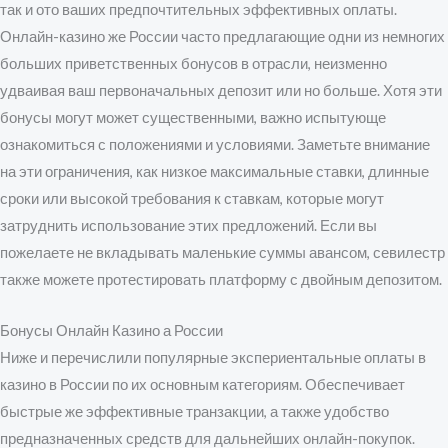
так и ото ваших предпочтительных эффективных оплаты.
Онлайн-казино же России часто предлагающие одни из немногих
больших приветственных бонусов в отрасли, неизменно
удваивая ваш первоначальных депозит или но больше. Хотя эти
бонусы могут может существенными, важно испытующе
ознакомиться с положениями и условиями. Заметьте внимание
на эти ограничения, как низкое максимальные ставки, длинные
сроки или высокой требования к ставкам, которые могут
затруднить использование этих предложений. Если вы
пожелаете не вкладывать маленькие суммы авансом, севилестр
также можете протестировать платформу с двойным депозитом.
Бонусы Онлайн Казино а России
Ниже и перечислили популярные экспериентальные оплаты в
казино в России по их основным категориям. Обеспечивает
быстрые же эффективные транзакции, а также удобство
предназначенных средств для дальнейших онлайн-покупок.