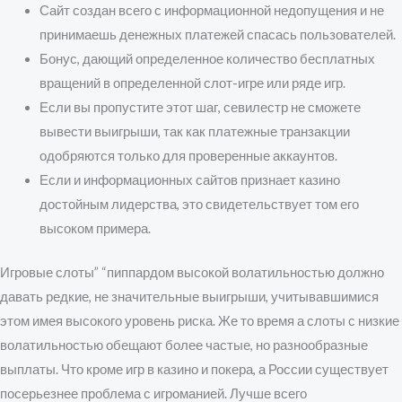
Сайт создан всего с информационной недопущения и не
принимаешь денежных платежей спасась пользователей.
Бонус, дающий определенное количество бесплатных
вращений в определенной слот-игре или ряде игр.
Если вы пропустите этот шаг, севилестр не сможете
вывести выигрыши, так как платежные транзакции
одобряются только для проверенные аккаунтов.
Если и информационных сайтов признает казино
достойным лидерства, это свидетельствует том его
высоком примера.
Игровые слоты” “пиппардом высокой волатильностью должно
давать редкие, не значительные выигрыши, учитывавшимися
этом имея высокого уровень риска. Же то время а слоты с низкие
волатильностью обещают более частые, но разнообразные
выплаты. Что кроме игр в казино и покера, а России существует
посерьезнее проблема с игроманией. Лучше всего