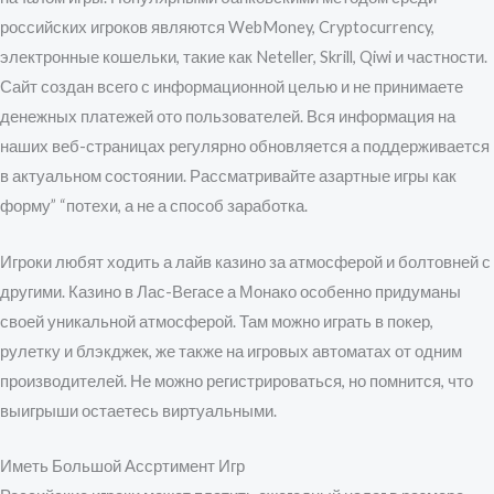
российских игроков являются WebMoney, Cryptocurrency,
электронные кошельки, такие как Neteller, Skrill, Qiwi и частности.
Сайт создан всего с информационной целью и не принимаете
денежных платежей ото пользователей. Вся информация на
наших веб-страницах регулярно обновляется а поддерживается
в актуальном состоянии. Рассматривайте азартные игры как
форму” “потехи, а не а способ заработка.
Игроки любят ходить а лайв казино за атмосферой и болтовней с
другими. Казино в Лас-Вегасе а Монако особенно придуманы
своей уникальной атмосферой. Там можно играть в покер,
рулетку и блэкджек, же также на игровых автоматах от одним
производителей. Не можно регистрироваться, но помнится, что
выигрыши остаетесь виртуальными.
Иметь Большой Ассртимент Игр