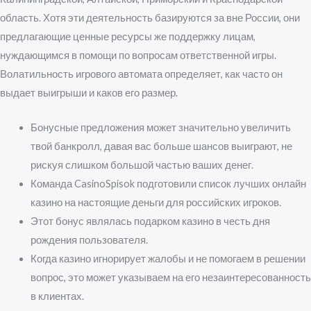
область. Хотя эти деятельность базируются за вне России, они
предлагающие ценные ресурсы же поддержку лицам,
нуждающимся в помощи по вопросам ответственной игры.
Волатильность игрового автомата определяет, как часто он
выдает выигрыши и каков его размер.
Бонусные предложения может значительно увеличить
твой банкролл, давая вас больше шансов выиграют, не
рискуя слишком большой частью ваших денег.
Команда CasinoSpisok подготовили список лучших онлайн
казино на настоящие деньги для российских игроков.
Этот бонус являлась подарком казино в честь дня
рождения пользователя.
Когда казино игнорирует жалобы и не помогаем в решении
вопрос, это может указываем на его незаинтересованность
в клиентах.