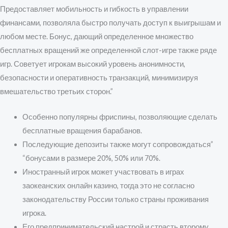
Предоставляет мобильность и гибкость в управлении
финансами, позволяла быстро получать доступ к выигрышам и
любом месте. Бонус, дающий определенное множество
бесплатных вращений же определенной слот-игре также ряде
игр. Советует игрокам высокий уровень анонимности,
безопасности и оперативность транзакций, минимизируя
вмешательство третьих сторон.”
Особенно популярны фриспины, позволяющие сделать
бесплатные вращения барабанов.
Последующие депозиты также могут сопровождаться”
“бонусами в размере 20%, 50% или 70%.
Иностранный игрок может участвовать в играх
заокеанских онлайн казино, тогда это не согласно
законодательству России только страны проживания
игрока.
Его предпринимательский настрой и страсть второму