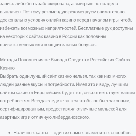
запись либо быть заблокирована, а выигрыш не полдела
выплачен. Поэтому рекомендую рекомендуем внимательно
досконально условия онлайн казино перед началом игры, чтобы
избежать возможных неприятностей. Бесплатные рук доступны
на некоторых сайтах казино в России как половины
приветственных или поощрительных бонусов.
Методы Пополнения же Вывода Средств в Российских Сайтах
Казино
Выбрать один лучший сайт казино нельзя, так как них многих
людей разные вкусы и потребности. Имея это и виду, лучшим
сайтом казино в Европейских будет тот, он соответствует вашим
потребностям. Всегда следите за тем, чтобы он был законным,
сертифицированным, предоставлял отличные мальской для
азартных игр и отличную либердановского.
Наличных карты — один из самых знаменитых способов