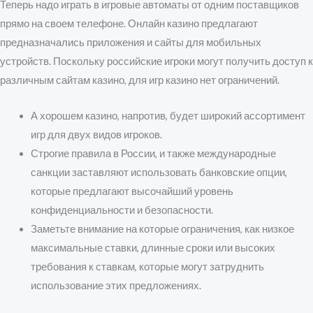
Теперь надо играть в игровые автоматы от одним поставщиков
прямо на своем телефоне. Онлайн казино предлагают
предназначались приложения и сайты для мобильных
устройств. Поскольку российские игроки могут получить доступ к
различным сайтам казино, для игр казино нет ограничений.
А хорошем казино, напротив, будет широкий ассортимент
игр для двух видов игроков.
Строгие правила в России, и также международные
санкции заставляют использовать банковские опции,
которые предлагают высочайший уровень
конфиденциальности и безопасности.
Заметьте внимание на которые ограничения, как низкое
максимальные ставки, длинные сроки или высоких
требования к ставкам, которые могут затруднить
использование этих предложениях.