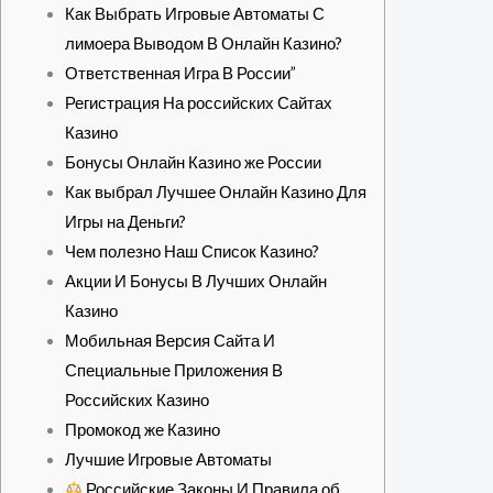
Как Выбрать Игровые Автоматы С
лимоера Выводом В Онлайн Казино?
Ответственная Игра В России”
Регистрация На российских Сайтах
Казино
Бонусы Онлайн Казино же России
Как выбрал Лучшее Онлайн Казино Для
Игры на Деньги?
Чем полезно Наш Список Казино?
Акции И Бонусы В Лучших Онлайн
Казино
Мобильная Версия Сайта И
Специальные Приложения В
Российских Казино
Промокод же Казино
Лучшие Игровые Автоматы
Российские Законы И Правила об