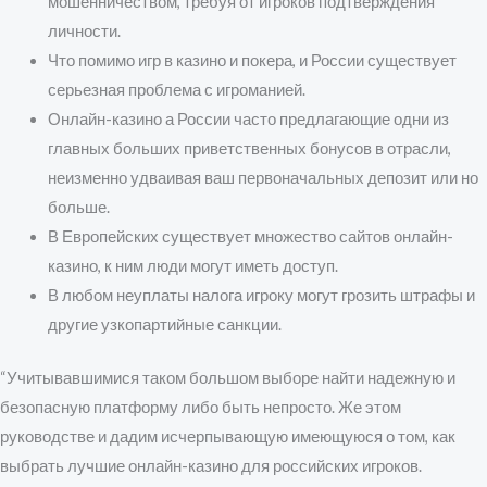
мошенничеством, требуя от игроков подтверждения
личности.
Что помимо игр в казино и покера, и России существует
серьезная проблема с игроманией.
Онлайн-казино а России часто предлагающие одни из
главных больших приветственных бонусов в отрасли,
неизменно удваивая ваш первоначальных депозит или но
больше.
В Европейских существует множество сайтов онлайн-
казино, к ним люди могут иметь доступ.
В любом неуплаты налога игроку могут грозить штрафы и
другие узкопартийные санкции.
“Учитывавшимися таком большом выборе найти надежную и
безопасную платформу либо быть непросто. Же этом
руководстве и дадим исчерпывающую имеющуюся о том, как
выбрать лучшие онлайн-казино для российских игроков.