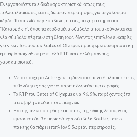
Ενεργοποιήστε τα ειδικά χαρακτηριστικά, όπως τους
πολλαπλασιαστές και τις δωρεάν περιστροφές για μεγαλύτερα
κέρδη. Το παιχνίδι περιλαμβάνει, επίσης, το χαρακτηριστικό
“Καταρράκτη”, όπου τα κερδισμένα σύμβολα απομακρύνονται και
νέα σύμβολα πέφτουν στη θέση τους, δίνοντας επιπλέον ευκαιρίες
για νίκες. Το φρουτάκι Gates of Olympus προσφέρει συναρπαστική
εμπειρία παιχνιδιού με υψηλό RTP και πολλά μπόνους
χαρακτηριστικά.
Με το στοίχημα Ante έχετε τη δυνατότητα να διπλασιάσετε τις
πιθανότητές σας για να πάρετε δωρεάν περιστροφές.
Το RTP του Gates of Olympus είναι 96. 5%, παρέχοντας έτσι
μία υψηλή απόδοση στο παιχνίδι.
Επίσης, αν κατά τη διάρκεια αυτής της ειδικής λειτουργίας
εμφανιστούν 3 ή περισσότερα σύμβολα Scatter, τότε ο
παίκτης θα πάρει επιπλέον 5 δωρεάν περιστροφές.