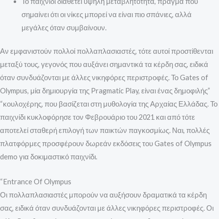
Το παιχνίδι διαθέτει υψηλή μεταβλητότητα, πράγμα που
σημαίνει ότι οι νίκες μπορεί να είναι πιο σπάνιες, αλλά
μεγάλες όταν συμβαίνουν.
Αν εμφανιστούν πολλοί πολλαπλασιαστές, τότε αυτοί προστίθενται
μεταξύ τους, γεγονός που αυξάνει σημαντικά τα κέρδη σας, ειδικά
όταν συνδυάζονται με άλλες νικηφόρες περιστροφές. Το Gates of
Olympus, μία δημιουργία της Pragmatic Play, είναι ένας δημοφιλής”
“κουλοχέρης, που βασίζεται στη μυθολογία της Αρχαίας Ελλάδας. Το
παιχνίδι κυκλοφόρησε τον Φεβρουάριο του 2021 και από τότε
αποτελεί σταθερή επιλογή των παικτών παγκοσμίως. Ναι, πολλές
πλατφόρμες προσφέρουν δωρεάν εκδόσεις του Gates of Olympus
demo για δοκιμαστικό παιχνίδι.
“Entrance Of Olympus
Οι πολλαπλασιαστές μπορούν να αυξήσουν δραματικά τα κέρδη
σας, ειδικά όταν συνδυάζονται με άλλες νικηφόρες περιστροφές. Οι