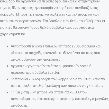
κύλινδροι θα αρχίσουν να περιστρέφονται και θα σταματήσουν
τυχαία, δίνοντας σας την ευκαιρία να κερδίσετε συνδυάζοντας
σύμβολα. Μπορείτε, επίσης, να διαλέξετε και τη λειτουργία των
αυτόματων περιστροφών. Στο βασίλειο των θεών του Ολύμπου, οι
παίκτες θα συναντήσουν θεϊκά σύμβολα και συναρπαστικά
χαρακτηριστικά.
Αυτό προσθέτει ένα επιπλέον επίπεδο ενθουσιασμού και
ρίσκου στο παιχνίδι, κάνοντάς το ιδανικό για παίκτες που
απολαμβάνουν την πρόκληση.
Αρχικά ενεργοποιούνται όταν εμφανιστούν some ή
περισσότερα σύμβολα Scatter.
Το παιχνίδι κυκλοφόρησε τον Φεβρουάριο του 2021 και από
τότε αποτελεί σταθερή επιλογή των παικτών παγκοσμίως.
Η” “μέγιστη νίκη μπορεί να φτάσει τα x5. 000 του
πονταρίσματος, κάτι που προσφέρει την ευκαιρία για μεγάλες
αποδόσεις.