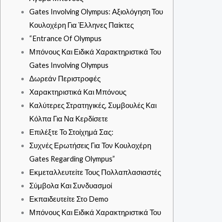
Gates Involving Olympus: Αξιολόγηση Του
Κουλοχέρη Για Έλληνες Παίκτες
“Entrance Of Olympus
Μπόνους Και Ειδικά Χαρακτηριστικά Του
Gates Involving Olympus
Δωρεάν Περιστροφές
Χαρακτηριστικά Και Μπόνους
Καλύτερες Στρατηγικές, Συμβουλές Και
Κόλπα Για Να Κερδίσετε
Επιλέξτε Το Στοίχημά Σας:
Συχνές Ερωτήσεις Για Τον Κουλοχέρη
Gates Regarding Olympus”
Εκμεταλλευτείτε Τους Πολλαπλασιαστές
Σύμβολα Και Συνδυασμοί
Εκπαιδευτείτε Στο Demo
Μπόνους Και Ειδικά Χαρακτηριστικά Του