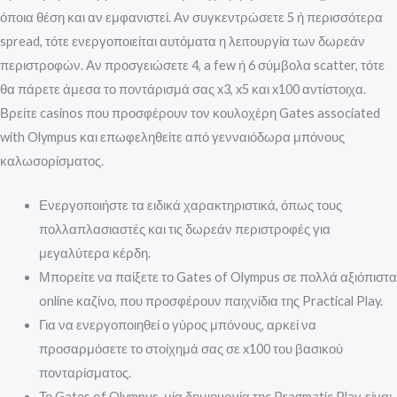
όποια θέση και αν εμφανιστεί. Αν συγκεντρώσετε 5 ή περισσότερα
spread, τότε ενεργοποιείται αυτόματα η λειτουργία των δωρεάν
περιστροφών. Αν προσγειώσετε 4, a few ή 6 σύμβολα scatter, τότε
θα πάρετε άμεσα το ποντάρισμά σας x3, x5 και x100 αντίστοιχα.
Βρείτε casinos που προσφέρουν τον κουλοχέρη Gates associated
with Olympus και επωφεληθείτε από γενναιόδωρα μπόνους
καλωσορίσματος.
Ενεργοποιήστε τα ειδικά χαρακτηριστικά, όπως τους
πολλαπλασιαστές και τις δωρεάν περιστροφές για
μεγαλύτερα κέρδη.
Μπορείτε να παίξετε το Gates of Olympus σε πολλά αξιόπιστα
online καζίνο, που προσφέρουν παιχνίδια της Practical Play.
Για να ενεργοποιηθεί ο γύρος μπόνους, αρκεί να
προσαρμόσετε το στοίχημά σας σε x100 του βασικού
πονταρίσματος.
Το Gates of Olympus, μία δημιουργία της Pragmatic Play, είναι