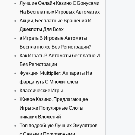
Лучшие Онлайн Казино С Бонусами
На Бесплатных Игровых Автоматах
Акции, Бесплатные Вращения И
Джекпоты Для Всех
а Играть В Игровые Автоматы
Бесплатно же Без Регистрации?
Как Играть В Автоматы бесплатно И
Без Регистрации
Функция Multiplier: Аппараты На
фарцануть С Множителем
Классические Игры
Живое Казино, Предлагающее
Игры же Популярные Слоты
никаких Вложений
Топ подробную Лучших Эмулятров
с Самыми Популярными