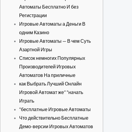
Автоматы Бесплатно И без
Регистрации
Игровые Автоматы а Деньги В
одним Казино
Игровые Автоматы — В чем Суть
Азартной Игры
Список немногих Популярных
Производителей Игровых
Автоматов На приличные
как Выбрать Лучший Онлайн
Игровой Автомат же” “начать
Играть
“бесплатные Игровые Автоматы
Что действительно Бесплатные
Демо-версии Игровых Автоматов