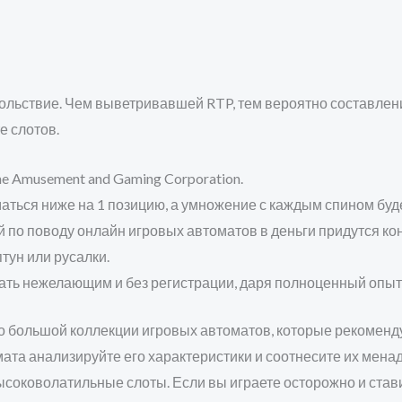
вольствие. Чем выветривавшей RTP, тем вероятно составлен
е слотов.
e Amusement and Gaming Corporation.
аться ниже на 1 позицию, а умножение с каждым спином будет
й по поводу онлайн игровых автоматов в деньги придутся к
тун или русалки.
ать нежелающим и без регистрации, даря полноценный опыт
о большой коллекции игровых автоматов, которые рекоменд
мата анализируйте его характеристики и соотнесите их мена
ысоковолатильные слоты. Если вы играете осторожно и став