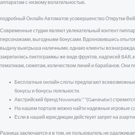
аппаратам с низкому волатильностью.
подробный Онлайн Автоматов усовершенство Открутки Ве
Современные студии являют увлекательный контент пиппа
персонажами, выгодными бонусами. Вдохновившись опытом C
выдачу выигрыша наличными, однако клиенты вознаграждал
закрепились пиктограммы же виде фруктов, надписей BAR, 
тематикам, сюжетам, количеством линий и барабанов. Они п
Бесплатные онлайн слоты предлагают всевозможные 
бонусы и бонусы лояльности.
Австрийский бренд Novomatic” “(Gaminator) стремитс
На нашем портале можно найти надежные игровые сай
Если в нашей юрисдикции действует запрет на азартны
Разница заключается и в том, не пользователь не одалживае