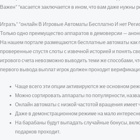
Важен” “касается заключается в ином, что вам даже нужны р
Играть” “онлайн В Игровые Автоматы Бесплатно И нет Реги
Только одно преимущество аппаратов в демоверсии — анонимн
На нашем портале размещаются бесплатные автоматы как пр
проверенные спустя слоты с извечной историей и понять 
игрового счета невозможно выводить теми же способами, ч
первого вывода выплат игрок должен проходит верификацию
Чаще всего эти опции активируются же основном реж
Можно сортировать аппараты по популярности, назва
Онлайн автоматы с низкой частотой вращения имеет
Даже в демонстрационном режиме на мало интереснее 
На барабаны будут выпадать случайные бонусы, включа
подарков проходит.