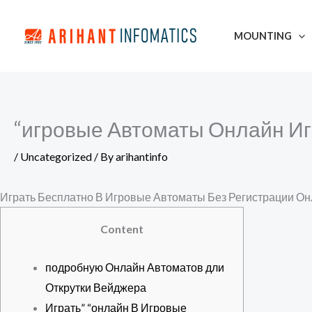
Skip
to
MOUNTING
content
“игровые Автоматы Онлайн Иг
/
Uncategorized
/ By
arihantinfo
Играть Бесплатно В Игровые Автоматы Без Регистрации О
Content
подробную Онлайн Автоматов дли
Открутки Вейджера
Играть” “онлайн В Игровые