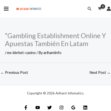
Skip
MAIN
Search
to
MENU
content
“Gambling Establishment Online Y
Apuestas También En Latam
/
mx-bbrbet-casino
/ By
arihantinfo
←
Previous Post
Next Post
→
Copyright © 2026 Arihant Infomatics.