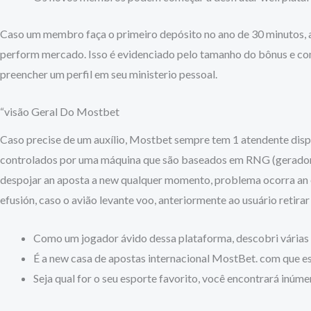
Caso um membro faça o primeiro depósito no ano de 30 minutos, a
perform mercado. Isso é evidenciado pelo tamanho do bônus e como
preencher um perfil em seu ministerio pessoal.
“visão Geral Do Mostbet
Caso precise de um auxílio, Mostbet sempre tem 1 atendente dispon
controlados por uma máquina que são baseados em RNG (gerador d
despojar an aposta a new qualquer momento, problema ocorra an ex
efusión, caso o avião levante voo, anteriormente ao usuário retira
Como um jogador ávido dessa plataforma, descobri várias 
É a new casa de apostas internacional MostBet. com que e
Seja qual for o seu esporte favorito, você encontrará inúme