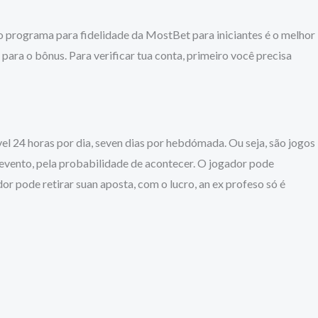
 programa para fidelidade da MostBet para iniciantes é o melhor
ara o bônus. Para verificar tua conta, primeiro você precisa
vel 24 horas por dia, seven dias por hebdómada. Ou seja, são jogos
evento, pela probabilidade de acontecer. O jogador pode
 pode retirar suan aposta, com o lucro, an ex profeso só é