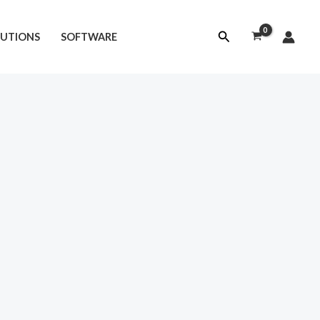
Search
LUTIONS
SOFTWARE