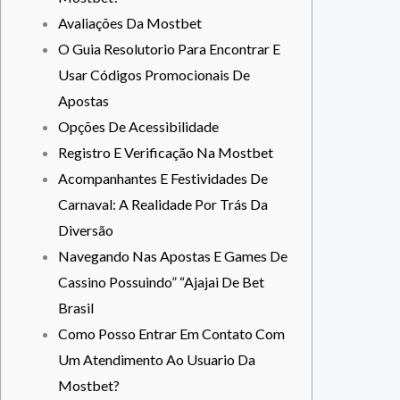
Avaliações Da Mostbet
O Guia Resolutorio Para Encontrar E
Usar Códigos Promocionais De
Apostas
Opções De Acessibilidade
Registro E Verificação Na Mostbet
Acompanhantes E Festividades De
Carnaval: A Realidade Por Trás Da
Diversão
Navegando Nas Apostas E Games De
Cassino Possuindo” “Ajajai De Bet
Brasil
Como Posso Entrar Em Contato Com
Um Atendimento Ao Usuario Da
Mostbet?