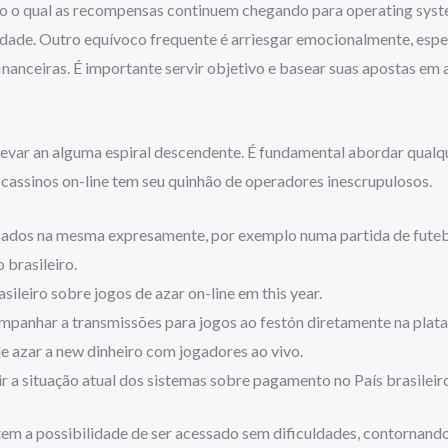
o o qual as recompensas continuem chegando para operating syste
lidade. Outro equívoco frequente é arriesgar emocionalmente, esp
inanceiras. É importante servir objetivo e basear suas apostas em 
levar an alguma espiral descendente. É fundamental abordar qualq
s cassinos on-line tem seu quinhão de operadores inescrupulosos.
os na mesma expresamente, por exemplo numa partida de futebol, 
brasileiro.
leiro sobre jogos de azar on-line em this year.
mpanhar a transmissões para jogos ao festón diretamente na plat
e azar a new dinheiro com jogadores ao vivo.
r a situação atual dos sistemas sobre pagamento no País brasileiro
 tem a possibilidade de ser acessado sem dificuldades, contornand