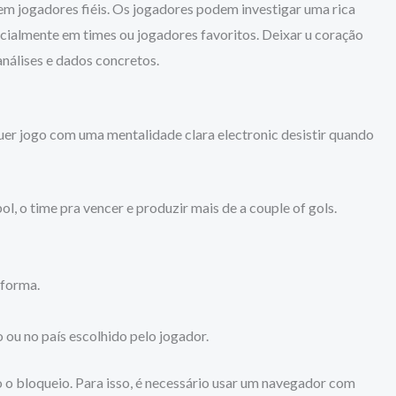
m jogadores fiéis. Os jogadores podem investigar uma rica
ecialmente em times ou jogadores favoritos. Deixar u coração
análises e dados concretos.
uer jogo com uma mentalidade clara electronic desistir quando
o time pra vencer e produzir mais de a couple of gols.
aforma.
 ou no país escolhido pelo jogador.
o o bloqueio. Para isso, é necessário usar um navegador com