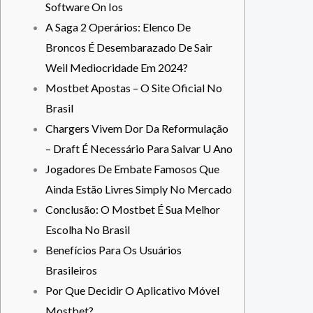
Software On Ios
A Saga 2 Operários: Elenco De
Broncos É Desembarazado De Sair
Weil Mediocridade Em 2024?
Mostbet Apostas – O Site Oficial No
Brasil
Chargers Vivem Dor Da Reformulação
– Draft É Necessário Para Salvar U Ano
Jogadores De Embate Famosos Que
Ainda Estão Livres Simply No Mercado
Conclusão: O Mostbet É Sua Melhor
Escolha No Brasil
Benefícios Para Os Usuários
Brasileiros
Por Que Decidir O Aplicativo Móvel
Mostbet?