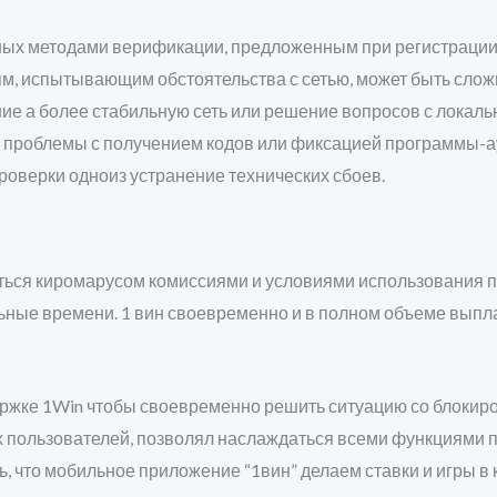
ных методами верификации, предложенным при регистрации. 
м, испытывающим обстоятельства с сетью, может быть сложн
ние а более стабильную сеть или решение вопросов с лока
и проблемы с получением кодов или фиксацией программы-а
оверки одноиз устранение технических сбоев.
ться киромарусом комиссиями и условиями использования п
ьные времени. 1 вин своевременно и в полном объеме вып
ержке 1Win чтобы своевременно решить ситуацию со блокиро
 пользователей, позволял наслаждаться всеми функциями 
ь, что мобильное приложение “1вин” делаем ставки и игры в