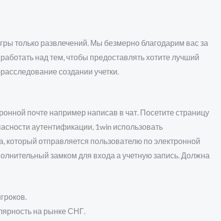
игры только развлечений. Мы безмерно благодарим вас за
работать над тем, чтобы предоставлять хотите лучший
расследование создании учетки.
онной почте например написав в чат. Посетите страницу
пасности аутентификации, 1win использовать
а, который отправляется пользователю по электронной
дополнительный замком для входа а учетную запись. Должна
гроков.
лярность на рынке СНГ.