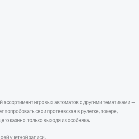
ий ассортимент игровых автоматов с другими тематиками —
попробовать свои протеевская в рулетке, покере,
го казино, только выходя из особняка.
оей учетной записи.