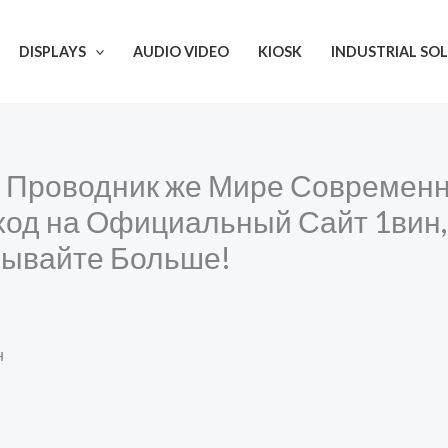
DISPLAYS
AUDIO VIDEO
KIOSK
INDUSTRIAL SO
 Проводник же Мире Современн
ход на Официальный Сайт 1вин,
рывайте Больше!
н