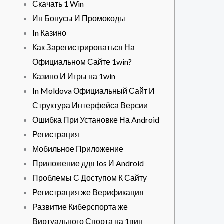
Скачать 1 Win
Ин Бонусы И Промокоды
In Казино
Как Зарегистрироваться На
Официальном Сайте 1win?
Казино И Игры на 1win
In Moldova Официальный Сайт И
Структура Интерфейса Версии
Ошибка При Установке На Android
Регистрация
Мобильное Приложение
Приложение ддя Ios И Android
Проблемы С Доступом К Сайту
Регистрация же Верификация
Разв͏итие Кибер͏сп͏орта же
Виртуального Спорта ͏на 1вин