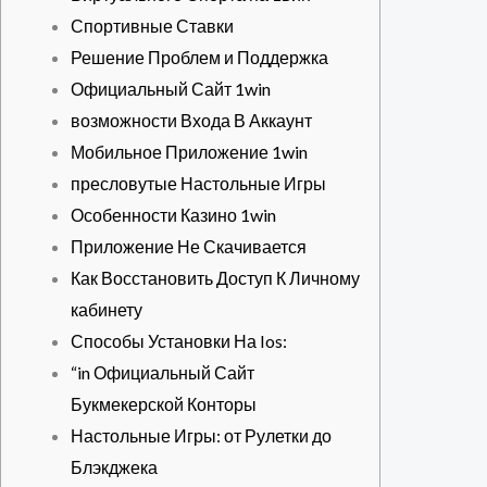
Спортивные Ставки
Решение Проблем и Поддержка
Официальный Сайт 1win
возможности Входа В Аккаунт
Мобильное Приложение 1win
пресловутые Настольные Игры
Особенности Казино 1win
Приложение Не Скачивается
Как Восстановить Доступ К Личному
кабинету
Способы Установки На Ios:
“in Официальный Сайт
Букмекерской Конторы
Наст͏ольные Игры: ͏от Рулетки до
Бл͏э͏кджека