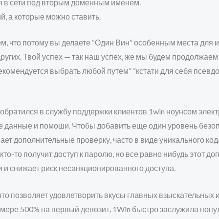
я в сети под вторым доменным именем.
, а ко͏торые можно ставить.
м, что потому вы делаете “Один Вин” особенным места для 
гих. Твой успех — так наш успех, же мы будем продолжаем 
комендуется выбрать любой путем” “кстати для себя псевдо
братился в службу поддержки клиентов 1win ноунсом электр
ые данные и помоши. Чтобы добавить еще один уровень безо
т дополнительные проверку, часто в виде уникального код
 кто-то получит доступ к паролю, но все равно нибудь этот 
 и снижает риск несанкционированного доступа.
то позволяет удовлетворить вкусы главных взыскательных и
мере 500% на первый депозит, 1Win быстро заслужила попу