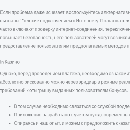
Если проблема даже исчезает, воспользуйтесь альтернатив
вызваны” “плохие подключением к Интернету. Пользователя
часто включают проверку интернет-соединения, переключе
повышает безопасность, него пользователей могут возникл
предоставление пользователям предполагаемых методов пр
In Казино
Однако, перед проведением платежа, необходимо ознакоми
абсолютно рискованно можно через эридиар в режиме реал
требований к отыгрышу выданных пользователям бонусов.
В том случае необходимо связаться со службой подд
Приложение разработано с учетом нужд современных
Опираясь и наш опыт, и можем с предположить сказат